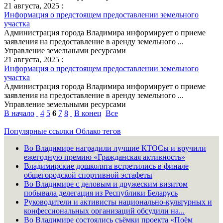
21 августа, 2025 :
Информация о предстоящем предоставлении земельного
участка
Администрация города Владимира информирует о приеме
заявления на предоставление в аренду земельного ...
Управление земельными ресурсами
21 августа, 2025 :
Информация о предстоящем предоставлении земельного
участка
Администрация города Владимира информирует о приеме
заявления на предоставление в аренду земельного ...
Управление земельными ресурсами
В начало
4
5
6
7
8
В конец
Все
Популярные ссылки
Облако тегов
Во Владимире наградили лучшие КТОСы и вручили
ежегодную премию «Гражданская активность»
Владимирские дошколята встретились в финале
общегородской спортивной эстафеты
Во Владимире с деловым и дружеским визитом
побывала делегация из Республики Беларусь
Руководители и активисты национально-культурных и
конфессиональных организаций обсудили на...
Во Владимире состоялись съёмки проекта «Поём