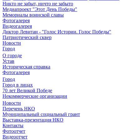
Никто не забыт, ничто не забыто
Медиапроект "Этот День Победы"
Мемориалы воинской славы
Фотогалерея
Видеогалерея
Диктор Левитан - "Голос Истории. Голос Победы"
Патриотический сквер
Новости
Город
О городе
Устав
Историческая справка
Фотогалерея
Город
Город в лицах
70 лет Великой Победе
Некоммерческие организации
Новости
Перечень НКО
Муниципальный социальный грант
Выставка-презентация НКО
Контакты
Фотоотчет
Видеоотчет