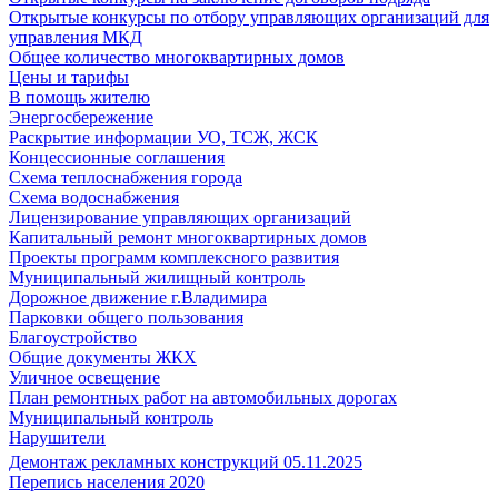
Открытые конкурсы по отбору управляющих организаций для
управления МКД
Общее количество многоквартирных домов
Цены и тарифы
В помощь жителю
Энергосбережение
Раскрытие информации УО, ТСЖ, ЖСК
Концессионные соглашения
Схема теплоснабжения города
Схема водоснабжения
Лицензирование управляющих организаций
Капитальный ремонт многоквартирных домов
Проекты программ комплексного развития
Муниципальный жилищный контроль
Дорожное движение г.Владимира
Парковки общего пользования
Благоустройство
Общие документы ЖКХ
Уличное освещение
План ремонтных работ на автомобильных дорогах
Муниципальный контроль
Нарушители
Демонтаж рекламных конструкций 05.11.2025
Перепись населения 2020