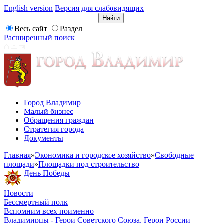
English version
Версия для слабовидящих
Весь сайт
Раздел
Расширенный поиск
Город Владимир
Малый бизнес
Обращения граждан
Стратегия города
Документы
Главная
»
Экономика и городское хозяйство
»
Свободные
площади
»
Площадки под строительство
День Победы
Новости
Бессмертный полк
Вспомним всех поименно
Владимирцы - Герои Советского Союза, Герои России