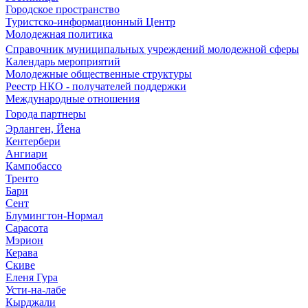
Городское пространство
Туристско-информационный Центр
Молодежная политика
Справочник муниципальных учреждений молодежной сферы
Календарь мероприятий
Молодежные общественные структуры
Реестр НКО - получателей поддержки
Международные отношения
Города партнеры
Эрланген, Йена
Кентербери
Ангиари
Кампобассо
Тренто
Бари
Сент
Блумингтон-Нормал
Сарасота
Мэрион
Керава
Скиве
Еленя Гура
Усти-на-лабе
Кырджали