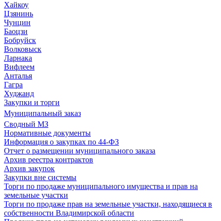
Хайкоу
Цзянинь
Чунцин
Баоцзи
Бобруйск
Волковыск
Ларнака
Вифлеем
Анталья
Гагра
Худжанд
Закупки и торги
Муниципальный заказ
Сводный МЗ
Нормативные документы
Информация о закупках по 44-ФЗ
Отчет о размещении муниципального заказа
Архив реестра контрактов
Архив закупок
Закупки вне системы
Торги по продаже муниципального имущества и прав на
земельные участки
Торги по продаже прав на земельные участки, находящиеся в
собственности Владимирской области