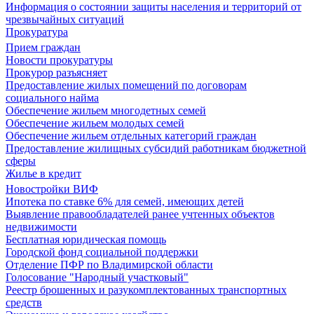
Информация о состоянии защиты населения и территорий от
чрезвычайных ситуаций
Прокуратура
Прием граждан
Новости прокуратуры
Прокурор разъясняет
Предоставление жилых помещений по договорам
социального найма
Обеспечение жильем многодетных семей
Обеспечение жильем молодых семей
Обеспечение жильем отдельных категорий граждан
Предоставление жилищных субсидий работникам бюджетной
сферы
Жилье в кредит
Новостройки ВИФ
Ипотека по ставке 6% для семей, имеющих детей
Выявление правообладателей ранее учтенных объектов
недвижимости
Бесплатная юридическая помощь
Городской фонд социальной поддержки
Отделение ПФР по Владимирской области
Голосование "Народный участковый"
Реестр брошенных и разукомплектованных транспортных
средств