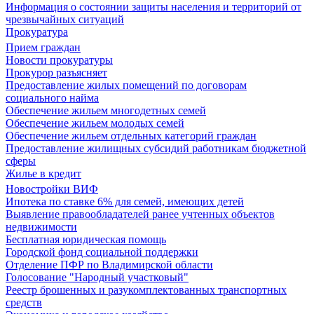
Информация о состоянии защиты населения и территорий от
чрезвычайных ситуаций
Прокуратура
Прием граждан
Новости прокуратуры
Прокурор разъясняет
Предоставление жилых помещений по договорам
социального найма
Обеспечение жильем многодетных семей
Обеспечение жильем молодых семей
Обеспечение жильем отдельных категорий граждан
Предоставление жилищных субсидий работникам бюджетной
сферы
Жилье в кредит
Новостройки ВИФ
Ипотека по ставке 6% для семей, имеющих детей
Выявление правообладателей ранее учтенных объектов
недвижимости
Бесплатная юридическая помощь
Городской фонд социальной поддержки
Отделение ПФР по Владимирской области
Голосование "Народный участковый"
Реестр брошенных и разукомплектованных транспортных
средств