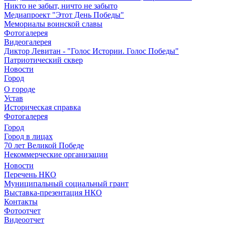
Никто не забыт, ничто не забыто
Медиапроект "Этот День Победы"
Мемориалы воинской славы
Фотогалерея
Видеогалерея
Диктор Левитан - "Голос Истории. Голос Победы"
Патриотический сквер
Новости
Город
О городе
Устав
Историческая справка
Фотогалерея
Город
Город в лицах
70 лет Великой Победе
Некоммерческие организации
Новости
Перечень НКО
Муниципальный социальный грант
Выставка-презентация НКО
Контакты
Фотоотчет
Видеоотчет