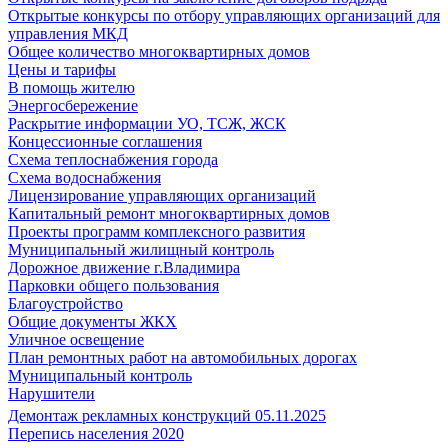
Открытые конкурсы по отбору управляющих организаций для
управления МКД
Общее количество многоквартирных домов
Цены и тарифы
В помощь жителю
Энергосбережение
Раскрытие информации УО, ТСЖ, ЖСК
Концессионные соглашения
Схема теплоснабжения города
Схема водоснабжения
Лицензирование управляющих организаций
Капитальный ремонт многоквартирных домов
Проекты программ комплексного развития
Муниципальный жилищный контроль
Дорожное движение г.Владимира
Парковки общего пользования
Благоустройство
Общие документы ЖКХ
Уличное освещение
План ремонтных работ на автомобильных дорогах
Муниципальный контроль
Нарушители
Демонтаж рекламных конструкций 05.11.2025
Перепись населения 2020