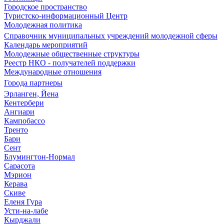
Городское пространство
Туристско-информационный Центр
Молодежная политика
Справочник муниципальных учреждений молодежной сферы
Календарь мероприятий
Молодежные общественные структуры
Реестр НКО - получателей поддержки
Международные отношения
Города партнеры
Эрланген, Йена
Кентербери
Ангиари
Кампобассо
Тренто
Бари
Сент
Блумингтон-Нормал
Сарасота
Мэрион
Керава
Скиве
Еленя Гура
Усти-на-лабе
Кырджали