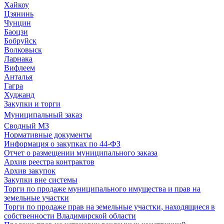
Хайкоу
Цзянинь
Чунцин
Баоцзи
Бобруйск
Волковыск
Ларнака
Вифлеем
Анталья
Гагра
Худжанд
Закупки и торги
Муниципальный заказ
Сводный МЗ
Нормативные документы
Информация о закупках по 44-ФЗ
Отчет о размещении муниципального заказа
Архив реестра контрактов
Архив закупок
Закупки вне системы
Торги по продаже муниципального имущества и прав на
земельные участки
Торги по продаже прав на земельные участки, находящиеся в
собственности Владимирской области