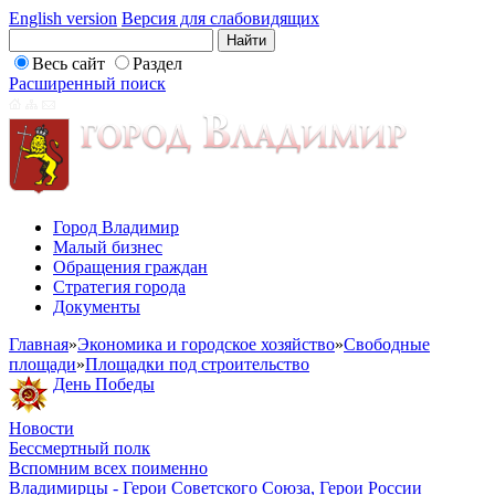
English version
Версия для слабовидящих
Весь сайт
Раздел
Расширенный поиск
Город Владимир
Малый бизнес
Обращения граждан
Стратегия города
Документы
Главная
»
Экономика и городское хозяйство
»
Свободные
площади
»
Площадки под строительство
День Победы
Новости
Бессмертный полк
Вспомним всех поименно
Владимирцы - Герои Советского Союза, Герои России