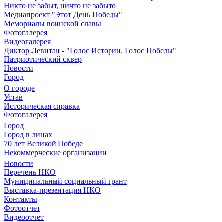
Никто не забыт, ничто не забыто
Медиапроект "Этот День Победы"
Мемориалы воинской славы
Фотогалерея
Видеогалерея
Диктор Левитан - "Голос Истории. Голос Победы"
Патриотический сквер
Новости
Город
О городе
Устав
Историческая справка
Фотогалерея
Город
Город в лицах
70 лет Великой Победе
Некоммерческие организации
Новости
Перечень НКО
Муниципальный социальный грант
Выставка-презентация НКО
Контакты
Фотоотчет
Видеоотчет