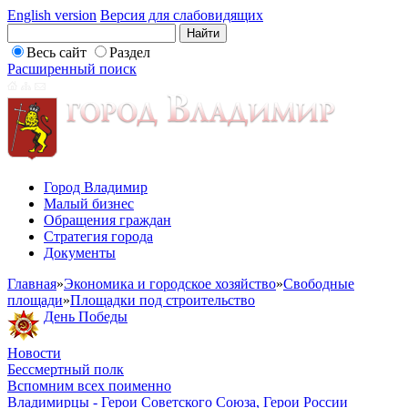
English version
Версия для слабовидящих
Весь сайт
Раздел
Расширенный поиск
Город Владимир
Малый бизнес
Обращения граждан
Стратегия города
Документы
Главная
»
Экономика и городское хозяйство
»
Свободные
площади
»
Площадки под строительство
День Победы
Новости
Бессмертный полк
Вспомним всех поименно
Владимирцы - Герои Советского Союза, Герои России