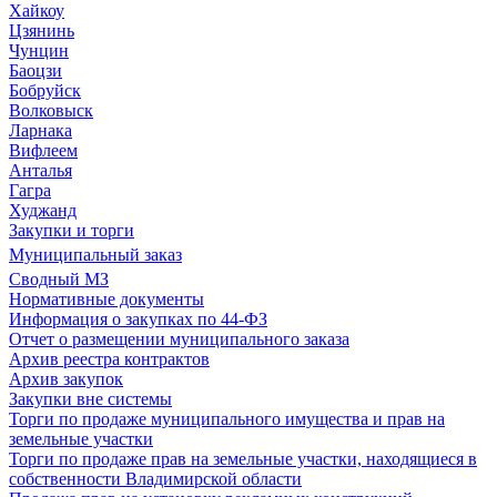
Хайкоу
Цзянинь
Чунцин
Баоцзи
Бобруйск
Волковыск
Ларнака
Вифлеем
Анталья
Гагра
Худжанд
Закупки и торги
Муниципальный заказ
Сводный МЗ
Нормативные документы
Информация о закупках по 44-ФЗ
Отчет о размещении муниципального заказа
Архив реестра контрактов
Архив закупок
Закупки вне системы
Торги по продаже муниципального имущества и прав на
земельные участки
Торги по продаже прав на земельные участки, находящиеся в
собственности Владимирской области