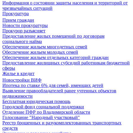
Информация о состоянии защиты населения и территорий от
чрезвычайных ситуаций
Прокуратура
Прием граждан
Новости прокуратуры
Прокурор разъясняет
Предоставление жилых помещений по договорам
социального найма
Обеспечение жильем многодетных семей
Обеспечение жильем молодых семей
Обеспечение жильем отдельных категорий граждан
Предоставление жилищных субсидий работникам бюджетной
сферы
Жилье в кредит
Новостройки ВИФ
Ипотека по ставке 6% для семей, имеющих детей
Выявление правообладателей ранее учтенных объектов
недвижимости
Бесплатная юридическая помощь
Городской фонд социальной поддержки
Отделение ПФР по Владимирской области
Голосование "Народный участковый"
Реестр брошенных и разукомплектованных транспортных
средств