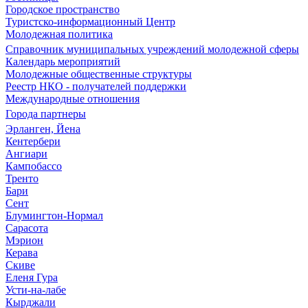
Городское пространство
Туристско-информационный Центр
Молодежная политика
Справочник муниципальных учреждений молодежной сферы
Календарь мероприятий
Молодежные общественные структуры
Реестр НКО - получателей поддержки
Международные отношения
Города партнеры
Эрланген, Йена
Кентербери
Ангиари
Кампобассо
Тренто
Бари
Сент
Блумингтон-Нормал
Сарасота
Мэрион
Керава
Скиве
Еленя Гура
Усти-на-лабе
Кырджали