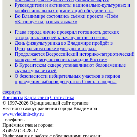
Руководители и активисты национально-культурных и
конфессиональных организаций обсудили на...
Во Владимире состоялись съёмки проекта «Поём
«Катюшу» на разных языках»
Глава города лично проверил готовность детских
загородных лагерей к началу летнего сезона
День физкультурника во Владимире пройдёт в
Центральном парке культуры и отдыха
Продолжается Всероссийский историко-патриотический
конкурс «Связующая нить народов России»
В Курсантском сквере устанавливают белокаменные
скульптуры витязей
О безопасности избирательных участков в период
проведения выборов депутатов Совета народн...
свернуть
Контакты
Карта сайта
Статистика
© 1997-2026 Официальный сайт органов
местного самоуправления города Владимира
www.vladimir-city.ru
Телефоны:
Приёмная главы города:
8 (4922) 53-28-17
Информация о работе с обращениями граждан: