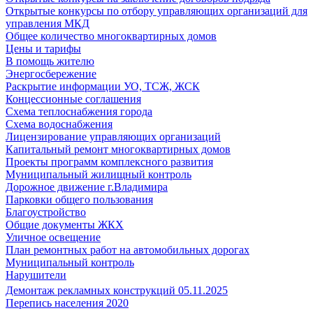
Открытые конкурсы по отбору управляющих организаций для
управления МКД
Общее количество многоквартирных домов
Цены и тарифы
В помощь жителю
Энергосбережение
Раскрытие информации УО, ТСЖ, ЖСК
Концессионные соглашения
Схема теплоснабжения города
Схема водоснабжения
Лицензирование управляющих организаций
Капитальный ремонт многоквартирных домов
Проекты программ комплексного развития
Муниципальный жилищный контроль
Дорожное движение г.Владимира
Парковки общего пользования
Благоустройство
Общие документы ЖКХ
Уличное освещение
План ремонтных работ на автомобильных дорогах
Муниципальный контроль
Нарушители
Демонтаж рекламных конструкций 05.11.2025
Перепись населения 2020