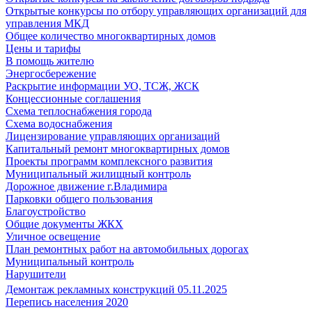
Открытые конкурсы по отбору управляющих организаций для
управления МКД
Общее количество многоквартирных домов
Цены и тарифы
В помощь жителю
Энергосбережение
Раскрытие информации УО, ТСЖ, ЖСК
Концессионные соглашения
Схема теплоснабжения города
Схема водоснабжения
Лицензирование управляющих организаций
Капитальный ремонт многоквартирных домов
Проекты программ комплексного развития
Муниципальный жилищный контроль
Дорожное движение г.Владимира
Парковки общего пользования
Благоустройство
Общие документы ЖКХ
Уличное освещение
План ремонтных работ на автомобильных дорогах
Муниципальный контроль
Нарушители
Демонтаж рекламных конструкций 05.11.2025
Перепись населения 2020