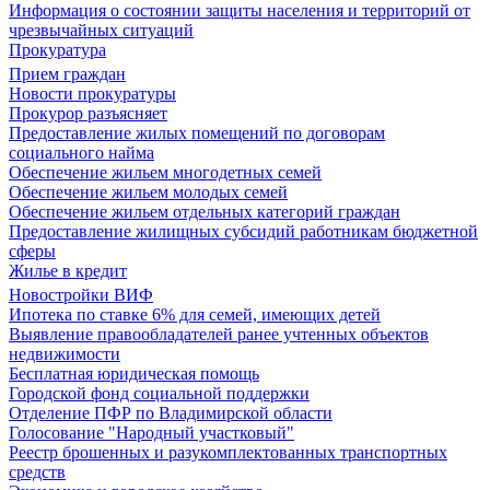
Информация о состоянии защиты населения и территорий от
чрезвычайных ситуаций
Прокуратура
Прием граждан
Новости прокуратуры
Прокурор разъясняет
Предоставление жилых помещений по договорам
социального найма
Обеспечение жильем многодетных семей
Обеспечение жильем молодых семей
Обеспечение жильем отдельных категорий граждан
Предоставление жилищных субсидий работникам бюджетной
сферы
Жилье в кредит
Новостройки ВИФ
Ипотека по ставке 6% для семей, имеющих детей
Выявление правообладателей ранее учтенных объектов
недвижимости
Бесплатная юридическая помощь
Городской фонд социальной поддержки
Отделение ПФР по Владимирской области
Голосование "Народный участковый"
Реестр брошенных и разукомплектованных транспортных
средств