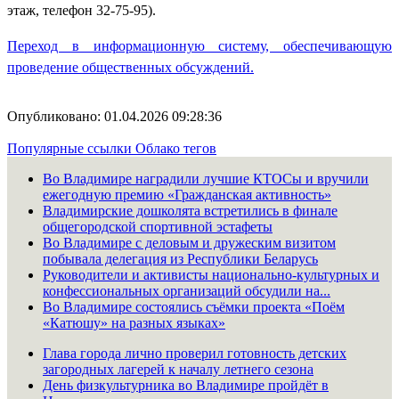
этаж, телефон 32-75-95).
Переход в информационную систему, обеспечивающую
проведение общественных обсуждений.
Опубликовано: 01.04.2026 09:28:36
Популярные ссылки
Облако тегов
Во Владимире наградили лучшие КТОСы и вручили
ежегодную премию «Гражданская активность»
Владимирские дошколята встретились в финале
общегородской спортивной эстафеты
Во Владимире с деловым и дружеским визитом
побывала делегация из Республики Беларусь
Руководители и активисты национально-культурных и
конфессиональных организаций обсудили на...
Во Владимире состоялись съёмки проекта «Поём
«Катюшу» на разных языках»
Глава города лично проверил готовность детских
загородных лагерей к началу летнего сезона
День физкультурника во Владимире пройдёт в