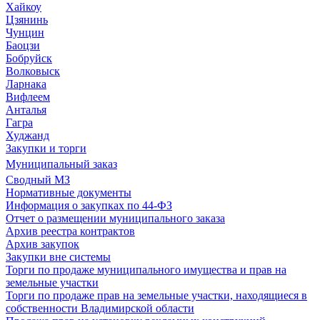
Хайкоу
Цзянинь
Чунцин
Баоцзи
Бобруйск
Волковыск
Ларнака
Вифлеем
Анталья
Гагра
Худжанд
Закупки и торги
Муниципальный заказ
Сводный МЗ
Нормативные документы
Информация о закупках по 44-ФЗ
Отчет о размещении муниципального заказа
Архив реестра контрактов
Архив закупок
Закупки вне системы
Торги по продаже муниципального имущества и прав на
земельные участки
Торги по продаже прав на земельные участки, находящиеся в
собственности Владимирской области