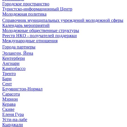
Городское пространство
Туристско-информационный Центр
Молодежная политика
Справочник муниципальных учреждений молодежной сферы
Календарь мероприятий
Молодежные общественные структуры
Реестр НКО - получателей поддержки
Международные отношения
Города партнеры
Эрланген, Йена
Кентербери
Ангиари
Кампобассо
Тренто
Бари
Сент
Блумингтон-Нормал
Сарасота
Мэрион
Керава
Скиве
Еленя Гура
Усти-на-лабе
Кырджали