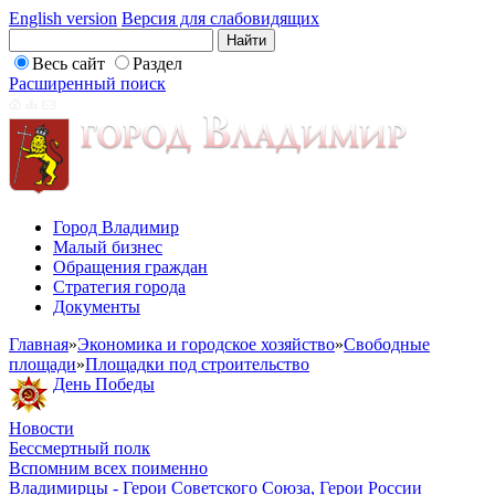
English version
Версия для слабовидящих
Весь сайт
Раздел
Расширенный поиск
Город Владимир
Малый бизнес
Обращения граждан
Стратегия города
Документы
Главная
»
Экономика и городское хозяйство
»
Свободные
площади
»
Площадки под строительство
День Победы
Новости
Бессмертный полк
Вспомним всех поименно
Владимирцы - Герои Советского Союза, Герои России