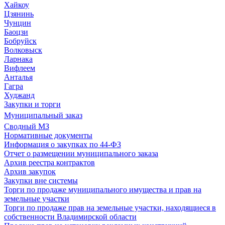
Хайкоу
Цзянинь
Чунцин
Баоцзи
Бобруйск
Волковыск
Ларнака
Вифлеем
Анталья
Гагра
Худжанд
Закупки и торги
Муниципальный заказ
Сводный МЗ
Нормативные документы
Информация о закупках по 44-ФЗ
Отчет о размещении муниципального заказа
Архив реестра контрактов
Архив закупок
Закупки вне системы
Торги по продаже муниципального имущества и прав на
земельные участки
Торги по продаже прав на земельные участки, находящиеся в
собственности Владимирской области