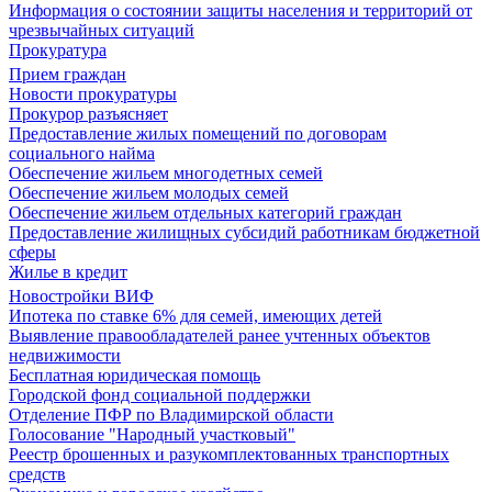
Информация о состоянии защиты населения и территорий от
чрезвычайных ситуаций
Прокуратура
Прием граждан
Новости прокуратуры
Прокурор разъясняет
Предоставление жилых помещений по договорам
социального найма
Обеспечение жильем многодетных семей
Обеспечение жильем молодых семей
Обеспечение жильем отдельных категорий граждан
Предоставление жилищных субсидий работникам бюджетной
сферы
Жилье в кредит
Новостройки ВИФ
Ипотека по ставке 6% для семей, имеющих детей
Выявление правообладателей ранее учтенных объектов
недвижимости
Бесплатная юридическая помощь
Городской фонд социальной поддержки
Отделение ПФР по Владимирской области
Голосование "Народный участковый"
Реестр брошенных и разукомплектованных транспортных
средств