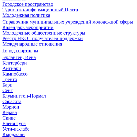
Городское пространство
Туристско-информационный Центр
Молодежная политика
Справочник муниципальных учреждений молодежной сферы
Календарь мероприятий
Молодежные общественные структуры
Реестр НКО - получателей поддержки
Международные отношения
Города партнеры
Эрланген, Йена
Кентербери
Ангиари
Кампобассо
Тренто
Бари
Сент
Блумингтон-Нормал
Сарасота
Мэрион
Керава
Скиве
Еленя Гура
Усти-на-лабе
Кырджали