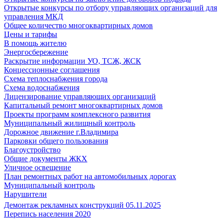
Открытые конкурсы по отбору управляющих организаций для
управления МКД
Общее количество многоквартирных домов
Цены и тарифы
В помощь жителю
Энергосбережение
Раскрытие информации УО, ТСЖ, ЖСК
Концессионные соглашения
Схема теплоснабжения города
Схема водоснабжения
Лицензирование управляющих организаций
Капитальный ремонт многоквартирных домов
Проекты программ комплексного развития
Муниципальный жилищный контроль
Дорожное движение г.Владимира
Парковки общего пользования
Благоустройство
Общие документы ЖКХ
Уличное освещение
План ремонтных работ на автомобильных дорогах
Муниципальный контроль
Нарушители
Демонтаж рекламных конструкций 05.11.2025
Перепись населения 2020