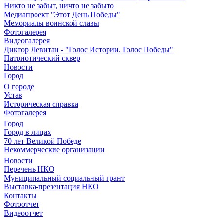
Никто не забыт, ничто не забыто
Медиапроект "Этот День Победы"
Мемориалы воинской славы
Фотогалерея
Видеогалерея
Диктор Левитан - "Голос Истории. Голос Победы"
Патриотический сквер
Новости
Город
О городе
Устав
Историческая справка
Фотогалерея
Город
Город в лицах
70 лет Великой Победе
Некоммерческие организации
Новости
Перечень НКО
Муниципальный социальный грант
Выставка-презентация НКО
Контакты
Фотоотчет
Видеоотчет