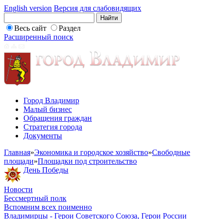
English version
Версия для слабовидящих
Весь сайт
Раздел
Расширенный поиск
Город Владимир
Малый бизнес
Обращения граждан
Стратегия города
Документы
Главная
»
Экономика и городское хозяйство
»
Свободные
площади
»
Площадки под строительство
День Победы
Новости
Бессмертный полк
Вспомним всех поименно
Владимирцы - Герои Советского Союза, Герои России