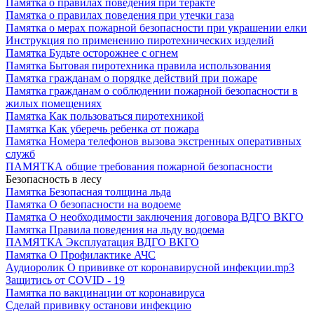
Памятка о правилах поведения при теракте
Памятка о правилах поведения при утечки газа
Памятка о мерах пожарной безопасности при украшении елки
Инструкция по применению пиротехнических изделий
Памятка Будьте осторожнее с огнем
Памятка Бытовая пиротехника правила использования
Памятка гражданам о порядке действий при пожаре
Памятка гражданам о соблюдении пожарной безопасности в
жилых помещениях
Памятка Как пользоваться пиротехникой
Памятка Как уберечь ребенка от пожара
Памятка Номера телефонов вызова экстренных оперативных
служб
ПАМЯТКА общие требования пожарной безопасности
Безопасность в лесу
Памятка Безопасная толщина льда
Памятка О безопасности на водоеме
Памятка О необходимости заключения договора ВДГО ВКГО
Памятка Правила поведения на льду водоема
ПАМЯТКА Эксплуатация ВДГО ВКГО
Памятка О Профилактике АЧС
Аудиоролик О прививке от коронавирусной инфекции.mp3
Защитись от COVID - 19
Памятка по вакцинации от коронавируса
Сделай прививку останови инфекцию