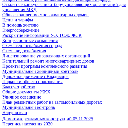
Открытые конкурсы по отбору управляющих организаций для
управления МКД
Общее количество многоквартирных домов
Цены и тарифы
В помощь жителю
Энергосбережение
Раскрытие информации УО, ТСЖ, ЖСК
Концессионные соглашения
Схема теплоснабжения города
Схема водоснабжения
Лицензирование управляющих организаций
Капитальный ремонт многоквартирных домов
Проекты программ комплексного развития
Муниципальный жилищный контроль
Дорожное движение г.Владимира
Парковки общего пользования
Благоустройство
Общие документы ЖКХ
Уличное освещение
План ремонтных работ на автомобильных дорогах
Муниципальный контроль
Нарушители
Демонтаж рекламных конструкций 05.11.2025
Перепись населения 2020