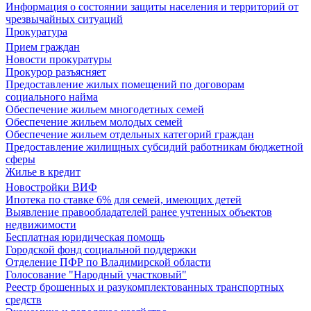
Информация о состоянии защиты населения и территорий от
чрезвычайных ситуаций
Прокуратура
Прием граждан
Новости прокуратуры
Прокурор разъясняет
Предоставление жилых помещений по договорам
социального найма
Обеспечение жильем многодетных семей
Обеспечение жильем молодых семей
Обеспечение жильем отдельных категорий граждан
Предоставление жилищных субсидий работникам бюджетной
сферы
Жилье в кредит
Новостройки ВИФ
Ипотека по ставке 6% для семей, имеющих детей
Выявление правообладателей ранее учтенных объектов
недвижимости
Бесплатная юридическая помощь
Городской фонд социальной поддержки
Отделение ПФР по Владимирской области
Голосование "Народный участковый"
Реестр брошенных и разукомплектованных транспортных
средств