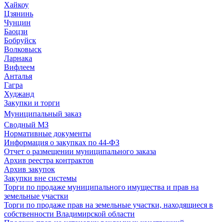
Хайкоу
Цзянинь
Чунцин
Баоцзи
Бобруйск
Волковыск
Ларнака
Вифлеем
Анталья
Гагра
Худжанд
Закупки и торги
Муниципальный заказ
Сводный МЗ
Нормативные документы
Информация о закупках по 44-ФЗ
Отчет о размещении муниципального заказа
Архив реестра контрактов
Архив закупок
Закупки вне системы
Торги по продаже муниципального имущества и прав на
земельные участки
Торги по продаже прав на земельные участки, находящиеся в
собственности Владимирской области