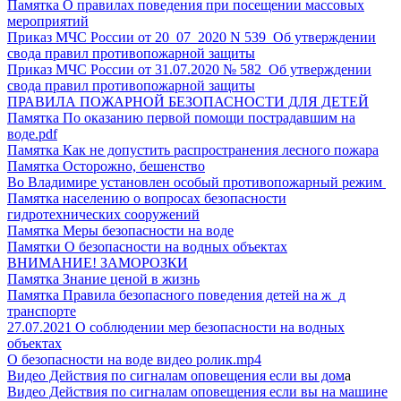
Памятка О правилах поведения при посещении массовых
мероприятий
Приказ МЧС России от 20_07_2020 N 539 Об утверждении
свода правил противопожарной защиты
Приказ МЧС России от 31.07.2020 № 582 Об утверждении
свода правил противопожарной защиты
ПРАВИЛА ПОЖАРНОЙ БЕЗОПАСНОСТИ ДЛЯ ДЕТЕЙ
Памятка По оказанию первой помощи пострадавшим на
воде.pdf
Памятка Как не допустить распространения лесного пожара
Памятка Осторожно, бешенство
Во Владимире установлен особый противопожарный режим
Памятка населению о вопросах безопасности
гидротехнических сооружений
Памятка Меры безопасности на воде
Памятки О безопасности на водных объектах
ВНИМАНИЕ! ЗАМОРОЗКИ
Памятка Знание ценой в жизнь
Памятка Правила безопасного поведения детей на ж_д
транспорте
27.07.2021 О соблюдении мер безопасности на водных
объектах
О безопасности на воде видео ролик.mp4
Видео Действия по сигналам оповещения если вы дом
а
Видео Действия по сигналам оповещения если вы на машине