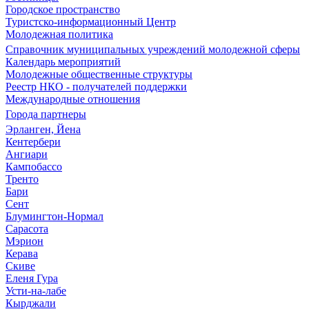
Городское пространство
Туристско-информационный Центр
Молодежная политика
Справочник муниципальных учреждений молодежной сферы
Календарь мероприятий
Молодежные общественные структуры
Реестр НКО - получателей поддержки
Международные отношения
Города партнеры
Эрланген, Йена
Кентербери
Ангиари
Кампобассо
Тренто
Бари
Сент
Блумингтон-Нормал
Сарасота
Мэрион
Керава
Скиве
Еленя Гура
Усти-на-лабе
Кырджали