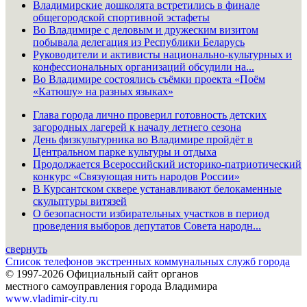
Владимирские дошколята встретились в финале
общегородской спортивной эстафеты
Во Владимире с деловым и дружеским визитом
побывала делегация из Республики Беларусь
Руководители и активисты национально-культурных и
конфессиональных организаций обсудили на...
Во Владимире состоялись съёмки проекта «Поём
«Катюшу» на разных языках»
Глава города лично проверил готовность детских
загородных лагерей к началу летнего сезона
День физкультурника во Владимире пройдёт в
Центральном парке культуры и отдыха
Продолжается Всероссийский историко-патриотический
конкурс «Связующая нить народов России»
В Курсантском сквере устанавливают белокаменные
скульптуры витязей
О безопасности избирательных участков в период
проведения выборов депутатов Совета народн...
свернуть
Список телефонов экстренных коммунальных служб города
© 1997-2026 Официальный сайт органов
местного самоуправления города Владимира
www.vladimir-city.ru