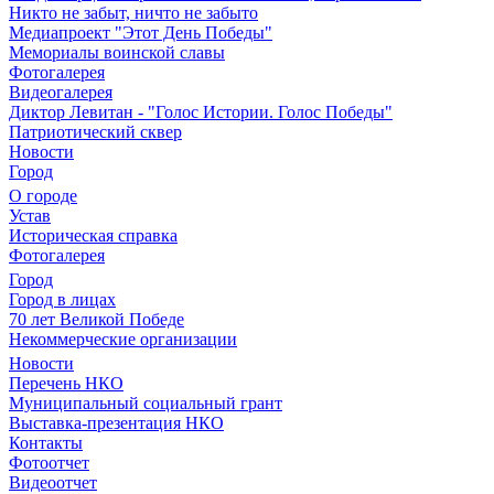
Никто не забыт, ничто не забыто
Медиапроект "Этот День Победы"
Мемориалы воинской славы
Фотогалерея
Видеогалерея
Диктор Левитан - "Голос Истории. Голос Победы"
Патриотический сквер
Новости
Город
О городе
Устав
Историческая справка
Фотогалерея
Город
Город в лицах
70 лет Великой Победе
Некоммерческие организации
Новости
Перечень НКО
Муниципальный социальный грант
Выставка-презентация НКО
Контакты
Фотоотчет
Видеоотчет