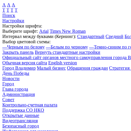
А
А
А
Т
Т
Т
Т
Поиск
Настройки
Настройки шрифта:
Выберите шрифт:
Arial
Times New Roman
Интервал между буквами
(Кернинг)
:
Стандартный
Средний
Бо
Выбор цветовой схемы:
—
Черным по белому
—
Белым по черному
—
Темно-синим по г
Закрыть панель
Вернуть стандартные настройки
Официальный сайт органов местного самоуправления города 
Обычная версия сайта
English version
Город Владимир
Малый бизнес
Обращения граждан
Стратегия 
День Победы
Новости
Город
Глава города
Администрация
Совет
Контрольно-счетная палата
Поддержка СО НКО
Открытые данные
Видеотрансляция
Безопасный город