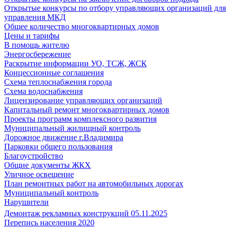
Открытые конкурсы по отбору управляющих организаций для
управления МКД
Общее количество многоквартирных домов
Цены и тарифы
В помощь жителю
Энергосбережение
Раскрытие информации УО, ТСЖ, ЖСК
Концессионные соглашения
Схема теплоснабжения города
Схема водоснабжения
Лицензирование управляющих организаций
Капитальный ремонт многоквартирных домов
Проекты программ комплексного развития
Муниципальный жилищный контроль
Дорожное движение г.Владимира
Парковки общего пользования
Благоустройство
Общие документы ЖКХ
Уличное освещение
План ремонтных работ на автомобильных дорогах
Муниципальный контроль
Нарушители
Демонтаж рекламных конструкций 05.11.2025
Перепись населения 2020