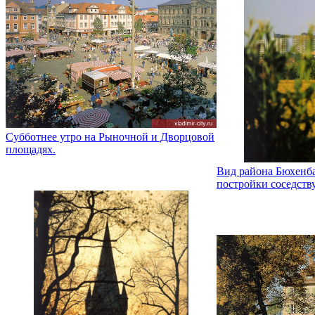
Субботнее утро на Рыночной и Дворцовой
площадях.
Вид района Бюхенба
постройки соседств