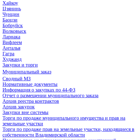
Хайкоу
Цзянинь
Чунцин
Баоцзи
Бобруйск
Волковыск
Ларнака
Вифлеем
Анталья
Гагра
Худжанд
Закупки и торги
Муниципальный заказ
Сводный МЗ
Нормативные документы
Информация о закупках по 44-ФЗ
Отчет о размещении муниципального заказа
Архив реестра контрактов
Архив закупок
Закупки вне системы
Торги по продаже муниципального имущества и прав на
земельные участки
Торги по продаже прав на земельные участки, находящиеся в
собственности Владимирской области