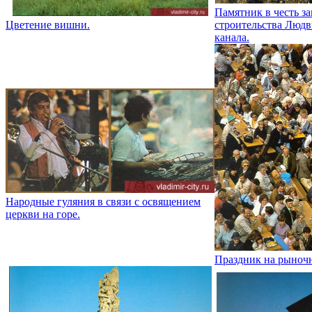
Памятник в честь з
Цветение вишни.
строительства Люд
канала.
Народные гуляния в связи с освящением
церкви на горе.
Праздник на рыноч