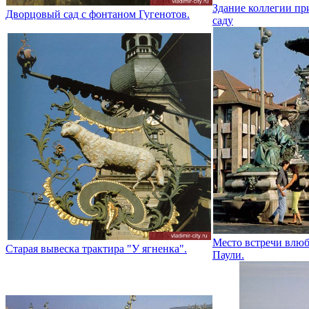
Здание коллегии пр
Дворцовый сад с фонтаном Гугенотов.
саду
Место встречи влю
Старая вывеска трактира "У ягненка".
Паули.