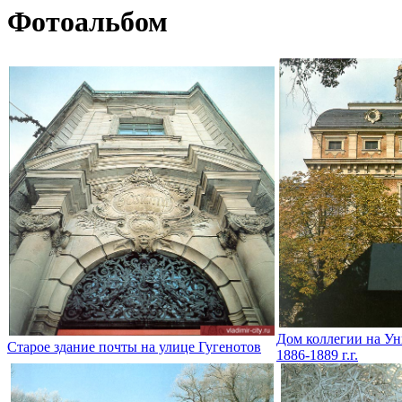
Фотоальбом
Дом коллегии на Ун
Старое здание почты на улице Гугенотов
1886-1889 г.г.