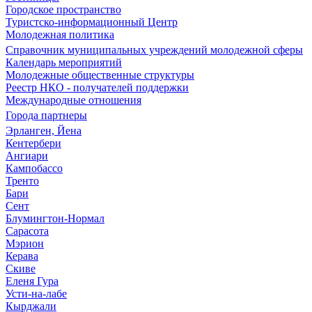
Городское пространство
Туристско-информационный Центр
Молодежная политика
Справочник муниципальных учреждений молодежной сферы
Календарь мероприятий
Молодежные общественные структуры
Реестр НКО - получателей поддержки
Международные отношения
Города партнеры
Эрланген, Йена
Кентербери
Ангиари
Кампобассо
Тренто
Бари
Сент
Блумингтон-Нормал
Сарасота
Мэрион
Керава
Скиве
Еленя Гура
Усти-на-лабе
Кырджали