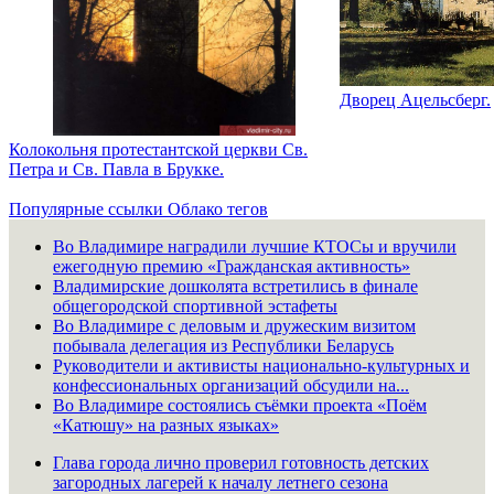
Дворец Ацельсберг.
Колокольня протестантской церкви Св.
Петра и Св. Павла в Брукке.
Популярные ссылки
Облако тегов
Во Владимире наградили лучшие КТОСы и вручили
ежегодную премию «Гражданская активность»
Владимирские дошколята встретились в финале
общегородской спортивной эстафеты
Во Владимире с деловым и дружеским визитом
побывала делегация из Республики Беларусь
Руководители и активисты национально-культурных и
конфессиональных организаций обсудили на...
Во Владимире состоялись съёмки проекта «Поём
«Катюшу» на разных языках»
Глава города лично проверил готовность детских
загородных лагерей к началу летнего сезона