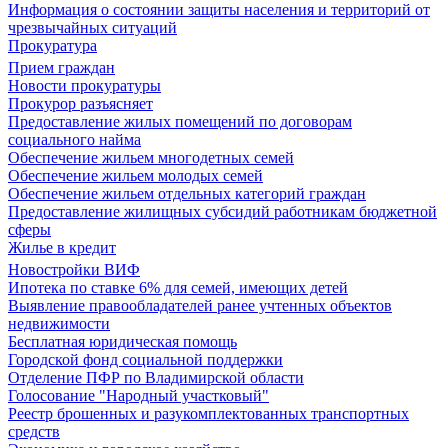
Информация о состоянии защиты населения и территорий от
чрезвычайных ситуаций
Прокуратура
Прием граждан
Новости прокуратуры
Прокурор разъясняет
Предоставление жилых помещений по договорам
социального найма
Обеспечение жильем многодетных семей
Обеспечение жильем молодых семей
Обеспечение жильем отдельных категорий граждан
Предоставление жилищных субсидий работникам бюджетной
сферы
Жилье в кредит
Новостройки ВИФ
Ипотека по ставке 6% для семей, имеющих детей
Выявление правообладателей ранее учтенных объектов
недвижимости
Бесплатная юридическая помощь
Городской фонд социальной поддержки
Отделение ПФР по Владимирской области
Голосование "Народный участковый"
Реестр брошенных и разукомплектованных транспортных
средств