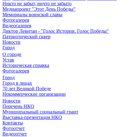
Никто не забыт, ничто не забыто
Медиапроект "Этот День Победы"
Мемориалы воинской славы
Фотогалерея
Видеогалерея
Диктор Левитан - "Голос Истории. Голос Победы"
Патриотический сквер
Новости
Город
О городе
Устав
Историческая справка
Фотогалерея
Город
Город в лицах
70 лет Великой Победе
Некоммерческие организации
Новости
Перечень НКО
Муниципальный социальный грант
Выставка-презентация НКО
Контакты
Фотоотчет
Видеоотчет