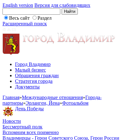
English version
Версия для слабовидящих
Весь сайт
Раздел
Расширенный поиск
Город Владимир
Малый бизнес
Обращения граждан
Стратегия города
Документы
Главная
»
Международные отношения
»
Города-
партнеры
»
Эрланген, Йена
»
Фотоальбом
День Победы
Новости
Бессмертный полк
Вспомним всех поименно
Владимирцы - Герои Советского Союза, Герои России