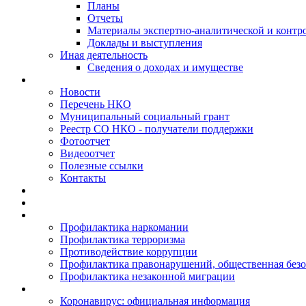
Планы
Отчеты
Материалы экспертно-аналитической и контр
Доклады и выступления
Иная деятельность
Сведения о доходах и имуществе
Новости
Перечень НКО
Муниципальный социальный грант
Реестр СО НКО - получатели поддержки
Фотоотчет
Видеоотчет
Полезные ссылки
Контакты
Профилактика наркомании
Профилактика терроризма
Противодействие коррупции
Профилактика правонарушений, общественная безо
Профилактика незаконной миграции
Коронавирус: официальная информация