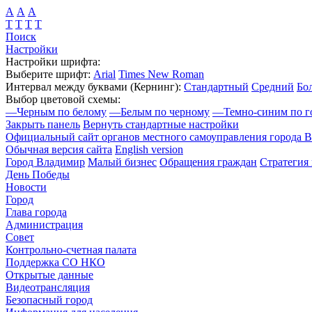
А
А
А
Т
Т
Т
Т
Поиск
Настройки
Настройки шрифта:
Выберите шрифт:
Arial
Times New Roman
Интервал между буквами
(Кернинг)
:
Стандартный
Средний
Бо
Выбор цветовой схемы:
—
Черным по белому
—
Белым по черному
—
Темно-синим по г
Закрыть панель
Вернуть стандартные настройки
Официальный сайт органов местного самоуправления города 
Обычная версия сайта
English version
Город Владимир
Малый бизнес
Обращения граждан
Стратегия 
День Победы
Новости
Город
Глава города
Администрация
Совет
Контрольно-счетная палата
Поддержка СО НКО
Открытые данные
Видеотрансляция
Безопасный город