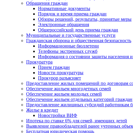
Обращения граждан
Нормативные документы
Порядок и время приема граждан
Обзоры решений, результаты, принятые меры
Электронные обращения
Общероссийский день приема граждан
Муниципальные и государственные услуги
Гражданская оборона и общественная безопасность
Информационные бюллетени
Телефоны экстренных служб
Информация о состоянии защиты населения и
Прокуратура
Прием граждан
Новости прокуратуры
Прокурор разъясняет
Предоставление жилых помещений по договорам с
Обеспечение жильем многодетных семей
Обеспечение жильем молодых семей
Обеспечение жильем отдельных категорий граждан
Предоставление жилищных субсидий работникам 
Жилье в кредит
Новостройки ВИФ
Ипотека по ставке 6% для семей, имеющих детей
Выявление правообладателей ранее учтенных объе
Бесплатная юридическая помощь