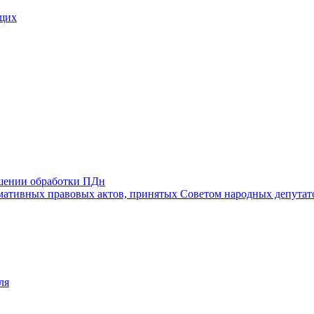
щих
ошении обработки ПДн
ативных правовых актов, принятых Советом народных депутат
ля