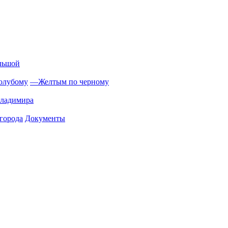
льшой
олубому
—
Желтым по черному
Владимира
города
Документы