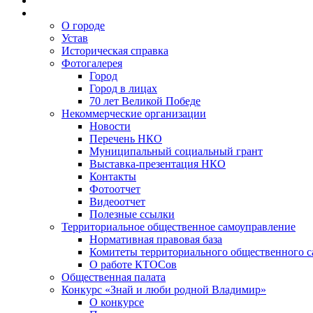
О городе
Устав
Историческая справка
Фотогалерея
Город
Город в лицах
70 лет Великой Победе
Некоммерческие организации
Новости
Перечень НКО
Муниципальный социальный грант
Выставка-презентация НКО
Контакты
Фотоотчет
Видеоотчет
Полезные ссылки
Территориальное общественное самоуправление
Нормативная правовая база
Комитеты территориального общественного 
О работе КТОСов
Общественная палата
Конкурс «Знай и люби родной Владимир»
О конкурсе