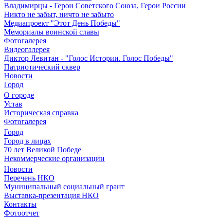
Владимирцы - Герои Советского Союза, Герои России
Никто не забыт, ничто не забыто
Медиапроект "Этот День Победы"
Мемориалы воинской славы
Фотогалерея
Видеогалерея
Диктор Левитан - "Голос Истории. Голос Победы"
Патриотический сквер
Новости
Город
О городе
Устав
Историческая справка
Фотогалерея
Город
Город в лицах
70 лет Великой Победе
Некоммерческие организации
Новости
Перечень НКО
Муниципальный социальный грант
Выставка-презентация НКО
Контакты
Фотоотчет