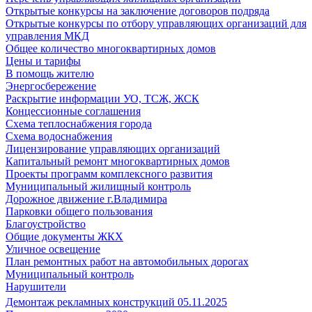
Открытые конкурсы на заключение договоров подряда
Открытые конкурсы по отбору управляющих организаций для
управления МКД
Общее количество многоквартирных домов
Цены и тарифы
В помощь жителю
Энергосбережение
Раскрытие информации УО, ТСЖ, ЖСК
Концессионные соглашения
Схема теплоснабжения города
Схема водоснабжения
Лицензирование управляющих организаций
Капитальный ремонт многоквартирных домов
Проекты программ комплексного развития
Муниципальный жилищный контроль
Дорожное движение г.Владимира
Парковки общего пользования
Благоустройство
Общие документы ЖКХ
Уличное освещение
План ремонтных работ на автомобильных дорогах
Муниципальный контроль
Нарушители
Демонтаж рекламных конструкций 05.11.2025