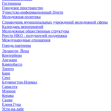
Гостиницы
Городское пространство
Туристско-информационный Центр
Молодежная политика
Справочник муниципальных учреждений молодежной сферы
Календарь мероприятий
Молодежные общественные структуры
Реестр НКО - получателей поддержки
Международные отношения
Города партнеры
Эрланген, Йена
Кентербери
Ангиари
Кампобассо
Тренто
Бари
Сент
Блумингтон-Нормал
Сарасота
Мэрион
Керава
Скиве
Еленя Гура
Усти-на-лабе