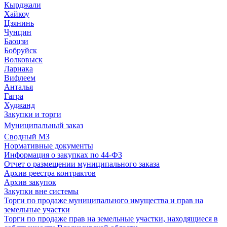
Кырджали
Хайкоу
Цзянинь
Чунцин
Баоцзи
Бобруйск
Волковыск
Ларнака
Вифлеем
Анталья
Гагра
Худжанд
Закупки и торги
Муниципальный заказ
Сводный МЗ
Нормативные документы
Информация о закупках по 44-ФЗ
Отчет о размещении муниципального заказа
Архив реестра контрактов
Архив закупок
Закупки вне системы
Торги по продаже муниципального имущества и прав на
земельные участки
Торги по продаже прав на земельные участки, находящиеся в