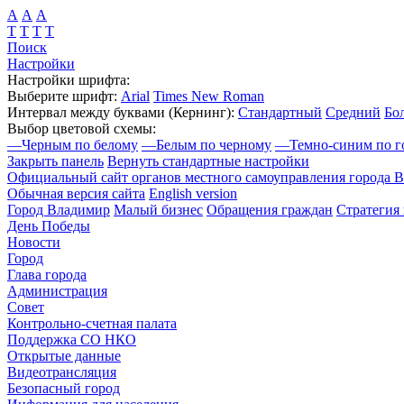
А
А
А
Т
Т
Т
Т
Поиск
Настройки
Настройки шрифта:
Выберите шрифт:
Arial
Times New Roman
Интервал между буквами
(Кернинг)
:
Стандартный
Средний
Бо
Выбор цветовой схемы:
—
Черным по белому
—
Белым по черному
—
Темно-синим по г
Закрыть панель
Вернуть стандартные настройки
Официальный сайт органов местного самоуправления города 
Обычная версия сайта
English version
Город Владимир
Малый бизнес
Обращения граждан
Стратегия 
День Победы
Новости
Город
Глава города
Администрация
Совет
Контрольно-счетная палата
Поддержка СО НКО
Открытые данные
Видеотрансляция
Безопасный город