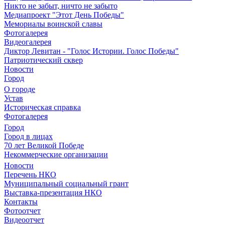
Никто не забыт, ничто не забыто
Медиапроект "Этот День Победы"
Мемориалы воинской славы
Фотогалерея
Видеогалерея
Диктор Левитан - "Голос Истории. Голос Победы"
Патриотический сквер
Новости
Город
О городе
Устав
Историческая справка
Фотогалерея
Город
Город в лицах
70 лет Великой Победе
Некоммерческие организации
Новости
Перечень НКО
Муниципальный социальный грант
Выставка-презентация НКО
Контакты
Фотоотчет
Видеоотчет