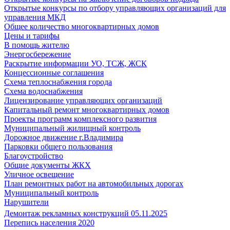
Открытые конкурсы по отбору управляющих организаций для
управления МКД
Общее количество многоквартирных домов
Цены и тарифы
В помощь жителю
Энергосбережение
Раскрытие информации УО, ТСЖ, ЖСК
Концессионные соглашения
Схема теплоснабжения города
Схема водоснабжения
Лицензирование управляющих организаций
Капитальный ремонт многоквартирных домов
Проекты программ комплексного развития
Муниципальный жилищный контроль
Дорожное движение г.Владимира
Парковки общего пользования
Благоустройство
Общие документы ЖКХ
Уличное освещение
План ремонтных работ на автомобильных дорогах
Муниципальный контроль
Нарушители
Демонтаж рекламных конструкций 05.11.2025
Перепись населения 2020