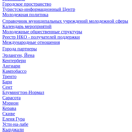
Городское пространство
Туристско-информационный Центр
Молодежная политика
Справочник муниципальных учреждений молодежной сферы
Календарь мероприятий
Молодежные общественные структуры
Реестр НКО - получателей поддержки
Международные отношения
Города партнеры
Эрланген, Йена
Кентербери
Ангиари
Кампобассо
Тренто
Бари
Сент
Блумингтон-Нормал
Сарасота
Мэрион
Керава
Скиве
Еленя Гура
Усти-на-лабе
Кырджали