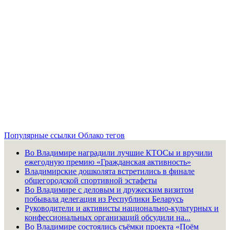
Популярные ссылки
Облако тегов
Во Владимире наградили лучшие КТОСы и вручили
ежегодную премию «Гражданская активность»
Владимирские дошколята встретились в финале
общегородской спортивной эстафеты
Во Владимире с деловым и дружеским визитом
побывала делегация из Республики Беларусь
Руководители и активисты национально-культурных и
конфессиональных организаций обсудили на...
Во Владимире состоялись съёмки проекта «Поём