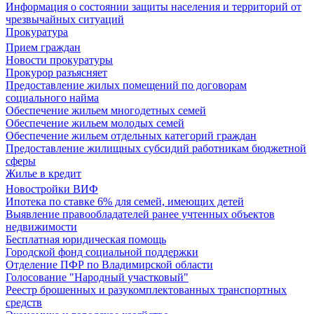
Информация о состоянии защиты населения и территорий от
чрезвычайных ситуаций
Прокуратура
Прием граждан
Новости прокуратуры
Прокурор разъясняет
Предоставление жилых помещений по договорам
социального найма
Обеспечение жильем многодетных семей
Обеспечение жильем молодых семей
Обеспечение жильем отдельных категорий граждан
Предоставление жилищных субсидий работникам бюджетной
сферы
Жилье в кредит
Новостройки ВИФ
Ипотека по ставке 6% для семей, имеющих детей
Выявление правообладателей ранее учтенных объектов
недвижимости
Бесплатная юридическая помощь
Городской фонд социальной поддержки
Отделение ПФР по Владимирской области
Голосование "Народный участковый"
Реестр брошенных и разукомплектованных транспортных
средств