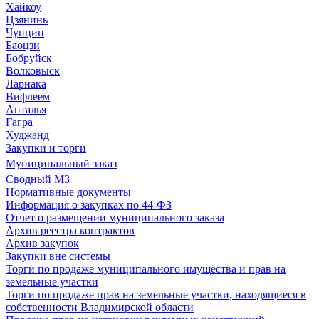
Хайкоу
Цзянинь
Чунцин
Баоцзи
Бобруйск
Волковыск
Ларнака
Вифлеем
Анталья
Гагра
Худжанд
Закупки и торги
Муниципальный заказ
Сводный МЗ
Нормативные документы
Информация о закупках по 44-ФЗ
Отчет о размещении муниципального заказа
Архив реестра контрактов
Архив закупок
Закупки вне системы
Торги по продаже муниципального имущества и прав на
земельные участки
Торги по продаже прав на земельные участки, находящиеся в
собственности Владимирской области