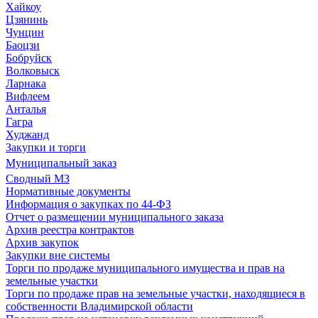
Хайкоу
Цзянинь
Чунцин
Баоцзи
Бобруйск
Волковыск
Ларнака
Вифлеем
Анталья
Гагра
Худжанд
Закупки и торги
Муниципальный заказ
Сводный МЗ
Нормативные документы
Информация о закупках по 44-ФЗ
Отчет о размещении муниципального заказа
Архив реестра контрактов
Архив закупок
Закупки вне системы
Торги по продаже муниципального имущества и прав на
земельные участки
Торги по продаже прав на земельные участки, находящиеся в
собственности Владимирской области