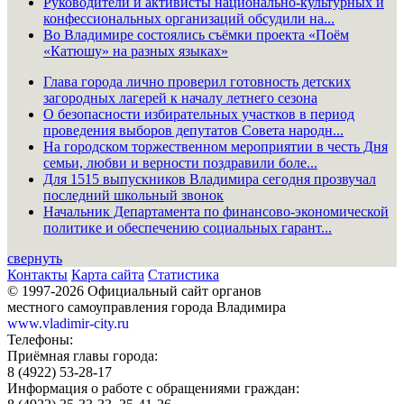
Руководители и активисты национально-культурных и
конфессиональных организаций обсудили на...
Во Владимире состоялись съёмки проекта «Поём
«Катюшу» на разных языках»
Глава города лично проверил готовность детских
загородных лагерей к началу летнего сезона
О безопасности избирательных участков в период
проведения выборов депутатов Совета народн...
На городском торжественном мероприятии в честь Дня
семьи, любви и верности поздравили боле...
Для 1515 выпускников Владимира сегодня прозвучал
последний школьный звонок
Начальник Департамента по финансово-экономической
политике и обеспечению социальных гарант...
свернуть
Контакты
Карта сайта
Статистика
© 1997-2026 Официальный сайт органов
местного самоуправления города Владимира
www.vladimir-city.ru
Телефоны:
Приёмная главы города:
8 (4922) 53-28-17
Информация о работе с обращениями граждан: