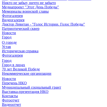
Никто не забыт, ничто не забыто
Медиапроект "Этот День Победы"
Мемориалы воинской славы
Фотогалерея
Видеогалерея
Диктор Левитан - "Голос Истории. Голос Победы"
Патриотический сквер
Новости
Город
О городе
Устав
Историческая справка
Фотогалерея
Город
Город в лицах
70 лет Великой Победе
Некоммерческие организации
Новости
Перечень НКО
Муниципальный социальный грант
Выставка-презентация НКО
Контакты
Фотоотчет
Видеоотчет