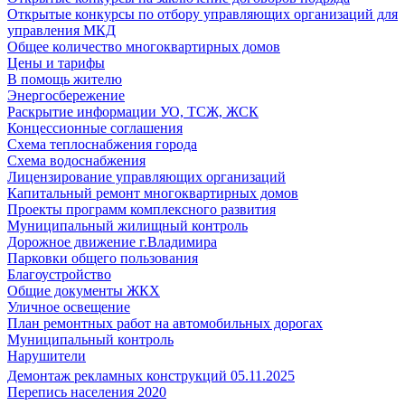
Открытые конкурсы по отбору управляющих организаций для
управления МКД
Общее количество многоквартирных домов
Цены и тарифы
В помощь жителю
Энергосбережение
Раскрытие информации УО, ТСЖ, ЖСК
Концессионные соглашения
Схема теплоснабжения города
Схема водоснабжения
Лицензирование управляющих организаций
Капитальный ремонт многоквартирных домов
Проекты программ комплексного развития
Муниципальный жилищный контроль
Дорожное движение г.Владимира
Парковки общего пользования
Благоустройство
Общие документы ЖКХ
Уличное освещение
План ремонтных работ на автомобильных дорогах
Муниципальный контроль
Нарушители
Демонтаж рекламных конструкций 05.11.2025
Перепись населения 2020