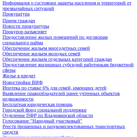
Информация о состоянии защиты населения и территорий от
чрезвычайных ситуаций
Прокуратура
Прием граждан
Новости прокуратуры
Прокурор разъясняет
Предоставление жилых помещений по договорам
социального найма
Обеспечение жильем многодетных семей
Обеспечение жильем молодых семей
Обеспечение жильем отдельных категорий граждан
Предоставление жилищных субсидий работникам бюджетной
сферы
Жилье в кредит
Новостройки ВИФ
Ипотека по ставке 6% для семей, имеющих детей
Выявление правообладателей ранее учтенных объектов
недвижимости
Бесплатная юридическая помощь
Городской фонд социальной поддержки
Отделение ПФР по Владимирской области
Голосование "Народный участковый"
Реестр брошенных и разукомплектованных транспортных
средств