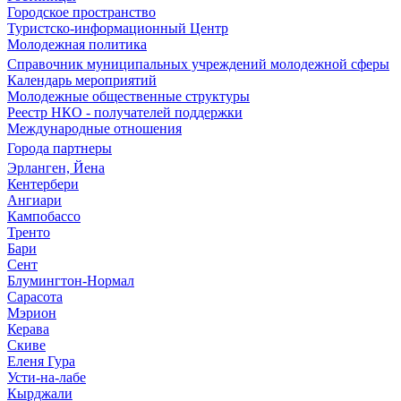
Городское пространство
Туристско-информационный Центр
Молодежная политика
Справочник муниципальных учреждений молодежной сферы
Календарь мероприятий
Молодежные общественные структуры
Реестр НКО - получателей поддержки
Международные отношения
Города партнеры
Эрланген, Йена
Кентербери
Ангиари
Кампобассо
Тренто
Бари
Сент
Блумингтон-Нормал
Сарасота
Мэрион
Керава
Скиве
Еленя Гура
Усти-на-лабе
Кырджали