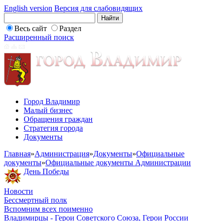
English version
Версия для слабовидящих
Весь сайт
Раздел
Расширенный поиск
Город Владимир
Малый бизнес
Обращения граждан
Стратегия города
Документы
Главная
»
Администрация
»
Документы
»
Официальные
документы
»
Официальные документы Администрации
День Победы
Новости
Бессмертный полк
Вспомним всех поименно
Владимирцы - Герои Советского Союза, Герои России