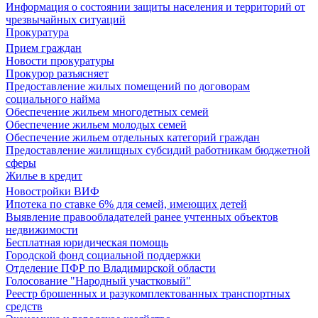
Информация о состоянии защиты населения и территорий от
чрезвычайных ситуаций
Прокуратура
Прием граждан
Новости прокуратуры
Прокурор разъясняет
Предоставление жилых помещений по договорам
социального найма
Обеспечение жильем многодетных семей
Обеспечение жильем молодых семей
Обеспечение жильем отдельных категорий граждан
Предоставление жилищных субсидий работникам бюджетной
сферы
Жилье в кредит
Новостройки ВИФ
Ипотека по ставке 6% для семей, имеющих детей
Выявление правообладателей ранее учтенных объектов
недвижимости
Бесплатная юридическая помощь
Городской фонд социальной поддержки
Отделение ПФР по Владимирской области
Голосование "Народный участковый"
Реестр брошенных и разукомплектованных транспортных
средств