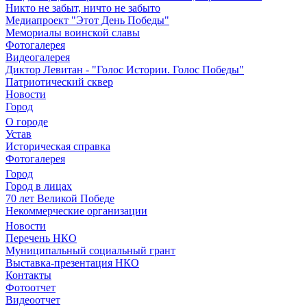
Никто не забыт, ничто не забыто
Медиапроект "Этот День Победы"
Мемориалы воинской славы
Фотогалерея
Видеогалерея
Диктор Левитан - "Голос Истории. Голос Победы"
Патриотический сквер
Новости
Город
О городе
Устав
Историческая справка
Фотогалерея
Город
Город в лицах
70 лет Великой Победе
Некоммерческие организации
Новости
Перечень НКО
Муниципальный социальный грант
Выставка-презентация НКО
Контакты
Фотоотчет
Видеоотчет