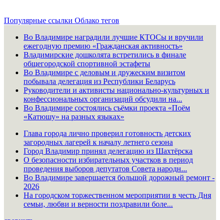
Популярные ссылки
Облако тегов
Во Владимире наградили лучшие КТОСы и вручили
ежегодную премию «Гражданская активность»
Владимирские дошколята встретились в финале
общегородской спортивной эстафеты
Во Владимире с деловым и дружеским визитом
побывала делегация из Республики Беларусь
Руководители и активисты национально-культурных и
конфессиональных организаций обсудили на...
Во Владимире состоялись съёмки проекта «Поём
«Катюшу» на разных языках»
Глава города лично проверил готовность детских
загородных лагерей к началу летнего сезона
Город Владимир принял делегацию из Шахтёрска
О безопасности избирательных участков в период
проведения выборов депутатов Совета народн...
Во Владимире завершается большой дорожный ремонт -
2026
На городском торжественном мероприятии в честь Дня
семьи, любви и верности поздравили боле...