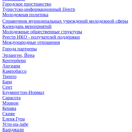
Городское пространство
Туристско-информационный Центр
Молодежная политика
Справочник муниципальных учреждений молодежной сферы
Календарь мероприятий
Молодежные общественные структуры
Реестр НКО - получателей поддержки
Международные отношения
Города партнеры
Эрланген, Йена
Кентербери
Ангиари
Кампобассо
Тренто
Бари
Сент
Блумингтон-Нормал
Сарасота
Мэрион
Керава
Скиве
Еленя Гура
Усти-на-лабе
Кырджали