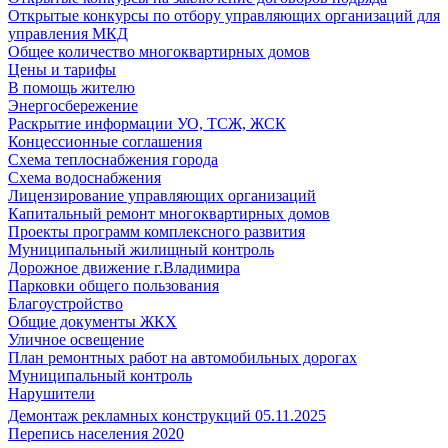
Открытые конкурсы по отбору управляющих организаций для
управления МКД
Общее количество многоквартирных домов
Цены и тарифы
В помощь жителю
Энергосбережение
Раскрытие информации УО, ТСЖ, ЖСК
Концессионные соглашения
Схема теплоснабжения города
Схема водоснабжения
Лицензирование управляющих организаций
Капитальный ремонт многоквартирных домов
Проекты программ комплексного развития
Муниципальный жилищный контроль
Дорожное движение г.Владимира
Парковки общего пользования
Благоустройство
Общие документы ЖКХ
Уличное освещение
План ремонтных работ на автомобильных дорогах
Муниципальный контроль
Нарушители
Демонтаж рекламных конструкций 05.11.2025
Перепись населения 2020