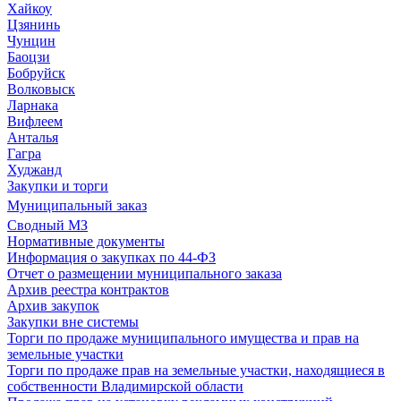
Хайкоу
Цзянинь
Чунцин
Баоцзи
Бобруйск
Волковыск
Ларнака
Вифлеем
Анталья
Гагра
Худжанд
Закупки и торги
Муниципальный заказ
Сводный МЗ
Нормативные документы
Информация о закупках по 44-ФЗ
Отчет о размещении муниципального заказа
Архив реестра контрактов
Архив закупок
Закупки вне системы
Торги по продаже муниципального имущества и прав на
земельные участки
Торги по продаже прав на земельные участки, находящиеся в
собственности Владимирской области