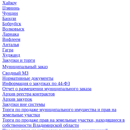
Хайкоу
Цзянинь
Чунцин
Баоцзи
Бобруйск
Волковыск
Ларнака
Вифлеем
Анталья
Гагра
Худжанд
Закупки и торги
Муниципальный заказ
Сводный МЗ
Нормативные документы
Информация о закупках по 44-ФЗ
Отчет о размещении муниципального заказа
Архив реестра контрактов
Архив закупок
Закупки вне системы
Торги по продаже муниципального имущества и прав на
земельные участки
Торги по продаже прав на земельные участки, находящиеся в
собственности Владимирской области