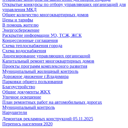
Открытые конкурсы по отбору управляющих организаций для
управления МКД
Общее количество многоквартирных домов
Цены и тарифы
В помощь жителю
Энергосбережение
Раскрытие информации УО, ТСЖ, ЖСК
Концессионные соглашения
Схема теплоснабжения города
Схема водоснабжения
Лицензирование управляющих организаций
Капитальный ремонт многоквартирных домов
Проекты программ комплексного развития
Муниципальный жилищный контроль
Дорожное движение г.Владимира
Парковки общего пользования
Благоустройство
Общие документы ЖКХ
Уличное освещение
План ремонтных работ на автомобильных дорогах
Муниципальный контроль
Нарушители
Демонтаж рекламных конструкций 05.11.2025
Перепись населения 2020