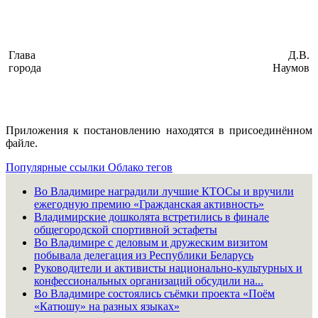
Глава
Д.В.
города
Наумов
Приложения к постановлению находятся в присоединённом
файле.
Популярные ссылки
Облако тегов
Во Владимире наградили лучшие КТОСы и вручили
ежегодную премию «Гражданская активность»
Владимирские дошколята встретились в финале
общегородской спортивной эстафеты
Во Владимире с деловым и дружеским визитом
побывала делегация из Республики Беларусь
Руководители и активисты национально-культурных и
конфессиональных организаций обсудили на...
Во Владимире состоялись съёмки проекта «Поём
«Катюшу» на разных языках»