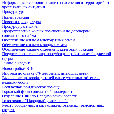
Информация о состоянии защиты населения и территорий от
чрезвычайных ситуаций
Прокуратура
Прием граждан
Новости прокуратуры
Прокурор разъясняет
Предоставление жилых помещений по договорам
социального найма
Обеспечение жильем многодетных семей
Обеспечение жильем молодых семей
Обеспечение жильем отдельных категорий граждан
Предоставление жилищных субсидий работникам бюджетной
сферы
Жилье в кредит
Новостройки ВИФ
Ипотека по ставке 6% для семей, имеющих детей
Выявление правообладателей ранее учтенных объектов
недвижимости
Бесплатная юридическая помощь
Городской фонд социальной поддержки
Отделение ПФР по Владимирской области
Голосование "Народный участковый"
Реестр брошенных и разукомплектованных транспортных
средств