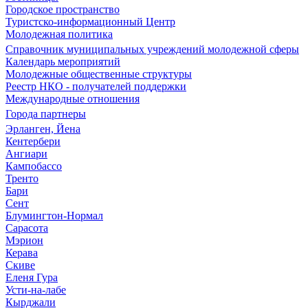
Городское пространство
Туристско-информационный Центр
Молодежная политика
Справочник муниципальных учреждений молодежной сферы
Календарь мероприятий
Молодежные общественные структуры
Реестр НКО - получателей поддержки
Международные отношения
Города партнеры
Эрланген, Йена
Кентербери
Ангиари
Кампобассо
Тренто
Бари
Сент
Блумингтон-Нормал
Сарасота
Мэрион
Керава
Скиве
Еленя Гура
Усти-на-лабе
Кырджали