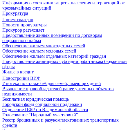
Информация о состоянии защиты населения и территорий от
чрезвычайных ситуаций
Прокуратура
Прием граждан
Новости прокуратуры
Прокурор разъясняет
Предоставление жилых помещений по договорам
социального найма
Обеспечение жильем многодетных семей
Обеспечение жильем молодых семей
Обеспечение жильем отдельных категорий граждан
Предоставление жилищных субсидий работникам бюджетной
сферы
Жилье в кредит
Новостройки ВИФ
Ипотека по ставке 6% для семей, имеющих детей
Выявление правообладателей ранее учтенных объектов
недвижимости
Бесплатная юридическая помощь
Городской фонд социальной поддержки
Отделение ПФР по Владимирской области
Голосование "Народный участковый"
Реестр брошенных и разукомплектованных транспортных
средств