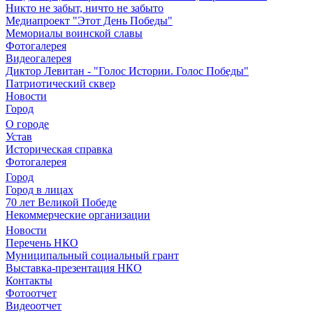
Никто не забыт, ничто не забыто
Медиапроект "Этот День Победы"
Мемориалы воинской славы
Фотогалерея
Видеогалерея
Диктор Левитан - "Голос Истории. Голос Победы"
Патриотический сквер
Новости
Город
О городе
Устав
Историческая справка
Фотогалерея
Город
Город в лицах
70 лет Великой Победе
Некоммерческие организации
Новости
Перечень НКО
Муниципальный социальный грант
Выставка-презентация НКО
Контакты
Фотоотчет
Видеоотчет