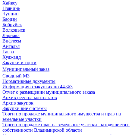
Хайкоу
Цзянинь
Чунцин
Баоцзи
Бобруйск
Волковыск
Ларнака
Вифлеем
Анталья
Гагра
Худжанд
Закупки и торги
Муниципальный заказ
Сводный МЗ
Нормативные документы
Информация о закупках по 44-ФЗ
Отчет о размещении муниципального заказа
Архив реестра контрактов
Архив закупок
Закупки вне системы
Торги по продаже муниципального имущества и прав на
земельные участки
Торги по продаже прав на земельные участки, находящиеся в
собственности Владимирской области