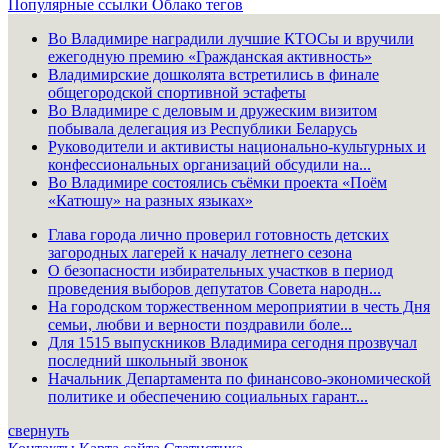
Популярные ссылки
Облако тегов
Во Владимире наградили лучшие КТОСы и вручили
ежегодную премию «Гражданская активность»
Владимирские дошколята встретились в финале
общегородской спортивной эстафеты
Во Владимире с деловым и дружеским визитом
побывала делегация из Республики Беларусь
Руководители и активисты национально-культурных и
конфессиональных организаций обсудили на...
Во Владимире состоялись съёмки проекта «Поём
«Катюшу» на разных языках»
Глава города лично проверил готовность детских
загородных лагерей к началу летнего сезона
О безопасности избирательных участков в период
проведения выборов депутатов Совета народн...
На городском торжественном мероприятии в честь Дня
семьи, любви и верности поздравили боле...
Для 1515 выпускников Владимира сегодня прозвучал
последний школьный звонок
Начальник Департамента по финансово-экономической
политике и обеспечению социальных гарант...
свернуть