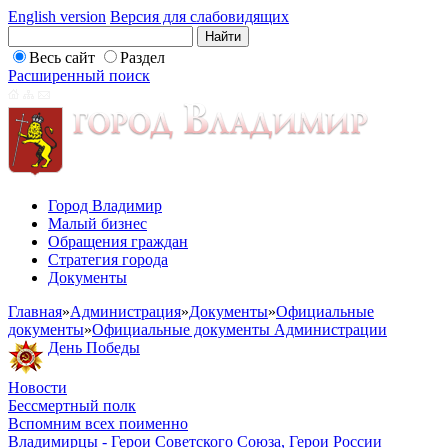
English version
Версия для слабовидящих
Весь сайт
Раздел
Расширенный поиск
Город Владимир
Малый бизнес
Обращения граждан
Стратегия города
Документы
Главная
»
Администрация
»
Документы
»
Официальные
документы
»
Официальные документы Администрации
День Победы
Новости
Бессмертный полк
Вспомним всех поименно
Владимирцы - Герои Советского Союза, Герои России