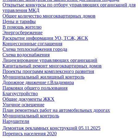
Открытые конкурсы по отбору управляющих организаций для
управления МКД
Общее количество многоквартирных домов
Цены и тарифы
В помощь жителю
Энергосбережение
Раскрытие информации УО, ТСЖ, ЖСК
Концессионные соглашения
Схема теплоснабжения города
Схема водоснабжения
Лицензирование управляющих организаций
Капитальный ремонт многоквартирных домов
Проекты программ комплексного развития
Муниципальный жилищный контроль
Дорожное движение г.Владимира
Парковки общего пользования
Благоустройство
Общие документы ЖКХ
Уличное освещение
План ремонтных работ на автомобильных дорогах
Муниципальный контроль
Нарушители
Демонтаж рекламных конструкций 05.11.2025
Перепись населения 2020