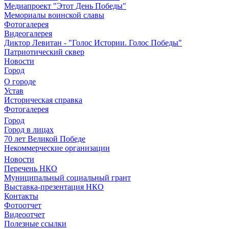
Медиапроект "Этот День Победы"
Мемориалы воинской славы
Фотогалерея
Видеогалерея
Диктор Левитан - "Голос Истории. Голос Победы"
Патриотический сквер
Новости
Город
О городе
Устав
Историческая справка
Фотогалерея
Город
Город в лицах
70 лет Великой Победе
Некоммерческие организации
Новости
Перечень НКО
Муниципальный социальный грант
Выставка-презентация НКО
Контакты
Фотоотчет
Видеоотчет
Полезные ссылки