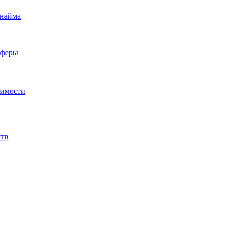
 найма
сферы
жимости
ств