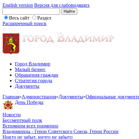
English version
Версия для слабовидящих
Весь сайт
Раздел
Расширенный поиск
Город Владимир
Малый бизнес
Обращения граждан
Стратегия города
Документы
Главная
»
Администрация
»
Документы
»
Официальные документ
День Победы
Новости
Бессмертный полк
Вспомним всех поименно
Владимирцы - Герои Советского Союза, Герои России
Никто не забыт, ничто не забыто