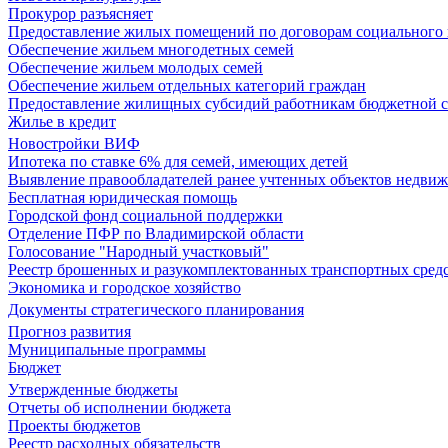
Прокурор разъясняет
Предоставление жилых помещений по договорам социального
Обеспечение жильем многодетных семей
Обеспечение жильем молодых семей
Обеспечение жильем отдельных категорий граждан
Предоставление жилищных субсидий работникам бюджетной 
Жилье в кредит
Новостройки ВИФ
Ипотека по ставке 6% для семей, имеющих детей
Выявление правообладателей ранее учтенных объектов недви
Бесплатная юридическая помощь
Городской фонд социальной поддержки
Отделение ПФР по Владимирской области
Голосование "Народный участковый"
Реестр брошенных и разукомплектованных транспортных сред
Экономика и городское хозяйство
Документы стратегического планирования
Прогноз развития
Муниципальные программы
Бюджет
Утвержденные бюджеты
Отчеты об исполнении бюджета
Проекты бюджетов
Реестр расходных обязательств