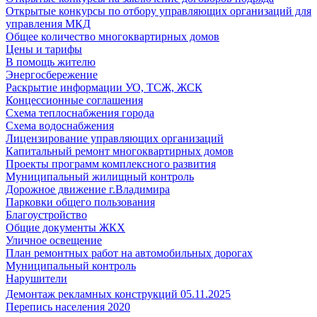
Открытые конкурсы по отбору управляющих организаций для
управления МКД
Общее количество многоквартирных домов
Цены и тарифы
В помощь жителю
Энергосбережение
Раскрытие информации УО, ТСЖ, ЖСК
Концессионные соглашения
Схема теплоснабжения города
Схема водоснабжения
Лицензирование управляющих организаций
Капитальный ремонт многоквартирных домов
Проекты программ комплексного развития
Муниципальный жилищный контроль
Дорожное движение г.Владимира
Парковки общего пользования
Благоустройство
Общие документы ЖКХ
Уличное освещение
План ремонтных работ на автомобильных дорогах
Муниципальный контроль
Нарушители
Демонтаж рекламных конструкций 05.11.2025
Перепись населения 2020