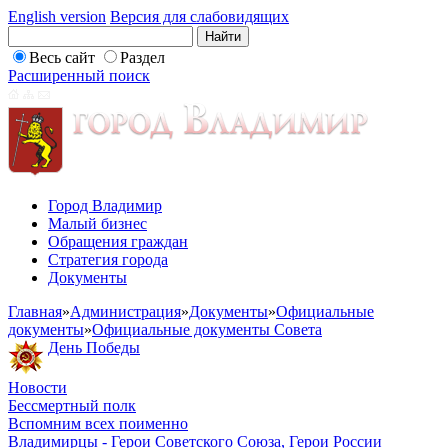
English version
Версия для слабовидящих
Весь сайт
Раздел
Расширенный поиск
Город Владимир
Малый бизнес
Обращения граждан
Стратегия города
Документы
Главная
»
Администрация
»
Документы
»
Официальные
документы
»
Официальные документы Совета
День Победы
Новости
Бессмертный полк
Вспомним всех поименно
Владимирцы - Герои Советского Союза, Герои России