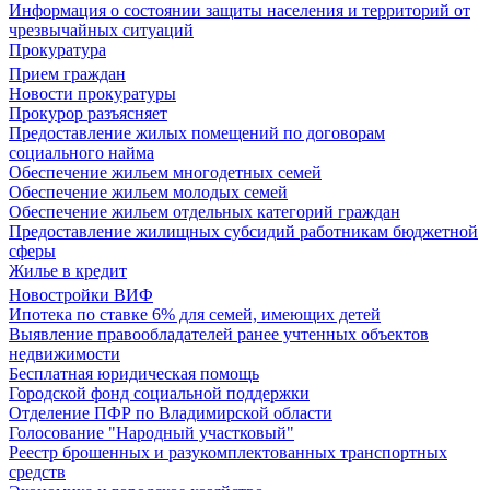
Информация о состоянии защиты населения и территорий от
чрезвычайных ситуаций
Прокуратура
Прием граждан
Новости прокуратуры
Прокурор разъясняет
Предоставление жилых помещений по договорам
социального найма
Обеспечение жильем многодетных семей
Обеспечение жильем молодых семей
Обеспечение жильем отдельных категорий граждан
Предоставление жилищных субсидий работникам бюджетной
сферы
Жилье в кредит
Новостройки ВИФ
Ипотека по ставке 6% для семей, имеющих детей
Выявление правообладателей ранее учтенных объектов
недвижимости
Бесплатная юридическая помощь
Городской фонд социальной поддержки
Отделение ПФР по Владимирской области
Голосование "Народный участковый"
Реестр брошенных и разукомплектованных транспортных
средств