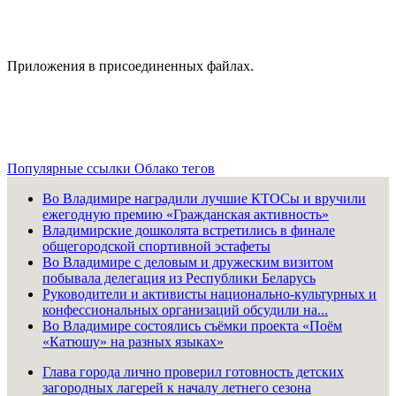
Приложения в присоединенных файлах.
Популярные ссылки
Облако тегов
Во Владимире наградили лучшие КТОСы и вручили
ежегодную премию «Гражданская активность»
Владимирские дошколята встретились в финале
общегородской спортивной эстафеты
Во Владимире с деловым и дружеским визитом
побывала делегация из Республики Беларусь
Руководители и активисты национально-культурных и
конфессиональных организаций обсудили на...
Во Владимире состоялись съёмки проекта «Поём
«Катюшу» на разных языках»
Глава города лично проверил готовность детских
загородных лагерей к началу летнего сезона