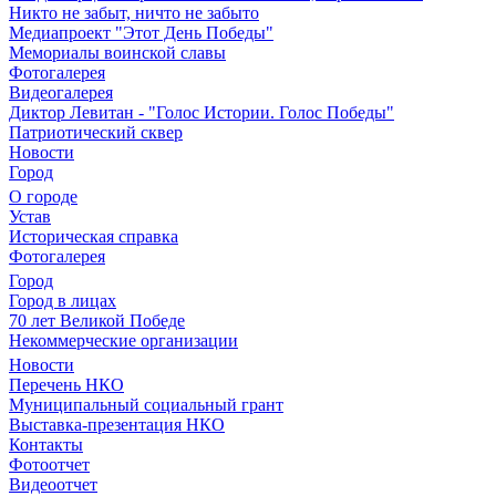
Никто не забыт, ничто не забыто
Медиапроект "Этот День Победы"
Мемориалы воинской славы
Фотогалерея
Видеогалерея
Диктор Левитан - "Голос Истории. Голос Победы"
Патриотический сквер
Новости
Город
О городе
Устав
Историческая справка
Фотогалерея
Город
Город в лицах
70 лет Великой Победе
Некоммерческие организации
Новости
Перечень НКО
Муниципальный социальный грант
Выставка-презентация НКО
Контакты
Фотоотчет
Видеоотчет