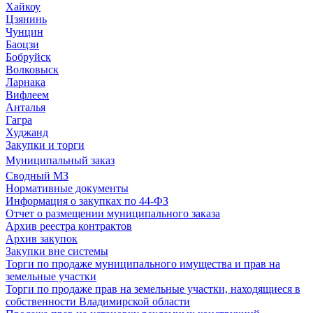
Хайкоу
Цзянинь
Чунцин
Баоцзи
Бобруйск
Волковыск
Ларнака
Вифлеем
Анталья
Гагра
Худжанд
Закупки и торги
Муниципальный заказ
Сводный МЗ
Нормативные документы
Информация о закупках по 44-ФЗ
Отчет о размещении муниципального заказа
Архив реестра контрактов
Архив закупок
Закупки вне системы
Торги по продаже муниципального имущества и прав на
земельные участки
Торги по продаже прав на земельные участки, находящиеся в
собственности Владимирской области