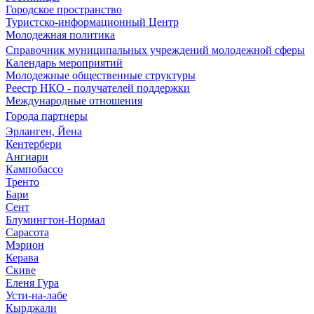
Городское пространство
Туристско-информационный Центр
Молодежная политика
Справочник муниципальных учреждений молодежной сферы
Календарь мероприятий
Молодежные общественные структуры
Реестр НКО - получателей поддержки
Международные отношения
Города партнеры
Эрланген, Йена
Кентербери
Ангиари
Кампобассо
Тренто
Бари
Сент
Блумингтон-Нормал
Сарасота
Мэрион
Керава
Скиве
Еленя Гура
Усти-на-лабе
Кырджали