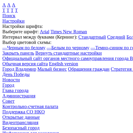
А
А
А
Т
Т
Т
Т
Поиск
Настройки
Настройки шрифта:
Выберите шрифт:
Arial
Times New Roman
Интервал между буквами
(Кернинг)
:
Стандартный
Средний
Бо
Выбор цветовой схемы:
—
Черным по белому
—
Белым по черному
—
Темно-синим по г
Закрыть панель
Вернуть стандартные настройки
Официальный сайт органов местного самоуправления города 
Обычная версия сайта
English version
Город Владимир
Малый бизнес
Обращения граждан
Стратегия 
День Победы
Новости
Город
Глава города
Администрация
Совет
Контрольно-счетная палата
Поддержка СО НКО
Открытые данные
Видеотрансляция
Безопасный город