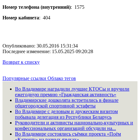
Номер телефона (внутренний)
:
1575
Номер кабинета
:
404
Опубликовано: 30.05.2016 15:31:34
Последнее изменение: 15.05.2025 09:20:28
Возврат к списку
Популярные ссылки
Облако тегов
Во Владимире наградили лучшие КТОСы и вручили
ежегодную премию «Гражданская активность»
Владимирские дошколята встретились в финале
общегородской спортивной эстафеты
Во Владимире с деловым и дружеским визитом
побывала делегация из Республики Беларусь
Руководители и активисты национально-культурных и
конфессиональных организаций обсудили на...
Во Владимире состоялись съёмки проекта «Поём
«Катюшу» на разных языках»