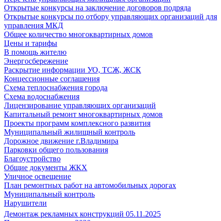
Открытые конкурсы на заключение договоров подряда
Открытые конкурсы по отбору управляющих организаций для
управления МКД
Общее количество многоквартирных домов
Цены и тарифы
В помощь жителю
Энергосбережение
Раскрытие информации УО, ТСЖ, ЖСК
Концессионные соглашения
Схема теплоснабжения города
Схема водоснабжения
Лицензирование управляющих организаций
Капитальный ремонт многоквартирных домов
Проекты программ комплексного развития
Муниципальный жилищный контроль
Дорожное движение г.Владимира
Парковки общего пользования
Благоустройство
Общие документы ЖКХ
Уличное освещение
План ремонтных работ на автомобильных дорогах
Муниципальный контроль
Нарушители
Демонтаж рекламных конструкций 05.11.2025