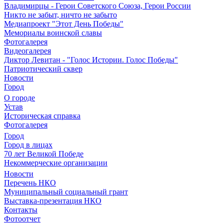
Владимирцы - Герои Советского Союза, Герои России
Никто не забыт, ничто не забыто
Медиапроект "Этот День Победы"
Мемориалы воинской славы
Фотогалерея
Видеогалерея
Диктор Левитан - "Голос Истории. Голос Победы"
Патриотический сквер
Новости
Город
О городе
Устав
Историческая справка
Фотогалерея
Город
Город в лицах
70 лет Великой Победе
Некоммерческие организации
Новости
Перечень НКО
Муниципальный социальный грант
Выставка-презентация НКО
Контакты
Фотоотчет