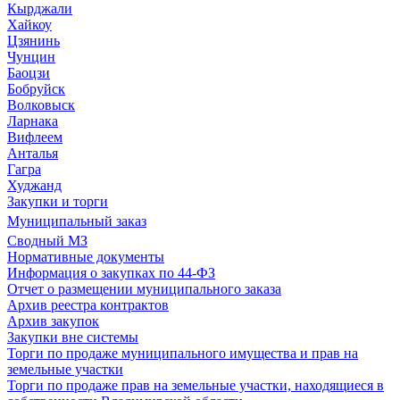
Кырджали
Хайкоу
Цзянинь
Чунцин
Баоцзи
Бобруйск
Волковыск
Ларнака
Вифлеем
Анталья
Гагра
Худжанд
Закупки и торги
Муниципальный заказ
Сводный МЗ
Нормативные документы
Информация о закупках по 44-ФЗ
Отчет о размещении муниципального заказа
Архив реестра контрактов
Архив закупок
Закупки вне системы
Торги по продаже муниципального имущества и прав на
земельные участки
Торги по продаже прав на земельные участки, находящиеся в