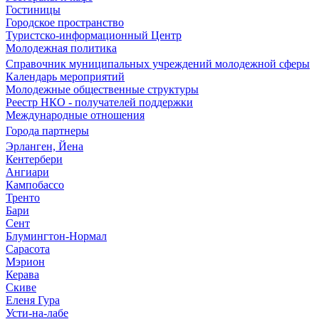
Гостиницы
Городское пространство
Туристско-информационный Центр
Молодежная политика
Справочник муниципальных учреждений молодежной сферы
Календарь мероприятий
Молодежные общественные структуры
Реестр НКО - получателей поддержки
Международные отношения
Города партнеры
Эрланген, Йена
Кентербери
Ангиари
Кампобассо
Тренто
Бари
Сент
Блумингтон-Нормал
Сарасота
Мэрион
Керава
Скиве
Еленя Гура
Усти-на-лабе