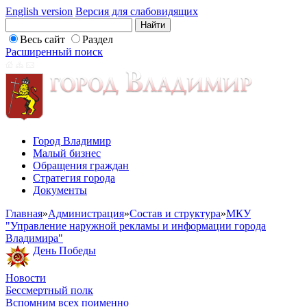
English version
Версия для слабовидящих
Весь сайт
Раздел
Расширенный поиск
Город Владимир
Малый бизнес
Обращения граждан
Стратегия города
Документы
Главная
»
Администрация
»
Состав и структура
»
МКУ
"Управление наружной рекламы и информации города
Владимира"
День Победы
Новости
Бессмертный полк
Вспомним всех поименно