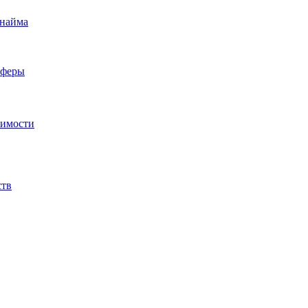
 найма
сферы
жимости
ств