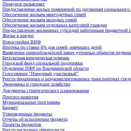
Прокурор разъясняет
Предоставление жилых помещений по договорам социального
Обеспечение жильем многодетных семей
Обеспечение жильем молодых семей
Обеспечение жильем отдельных категорий граждан
Предоставление жилищных субсидий работникам бюджетной 
Жилье в кредит
Новостройки ВИФ
Ипотека по ставке 6% для семей, имеющих детей
Выявление правообладателей ранее учтенных объектов недви
Бесплатная юридическая помощь
Городской фонд социальной поддержки
Отделение ПФР по Владимирской области
Голосование "Народный участковый"
Реестр брошенных и разукомплектованных транспортных сред
Экономика и городское хозяйство
Документы стратегического планирования
Прогноз развития
Муниципальные программы
Бюджет
Утвержденные бюджеты
Отчеты об исполнении бюджета
Проекты бюджетов
Реестр расходных обязательств