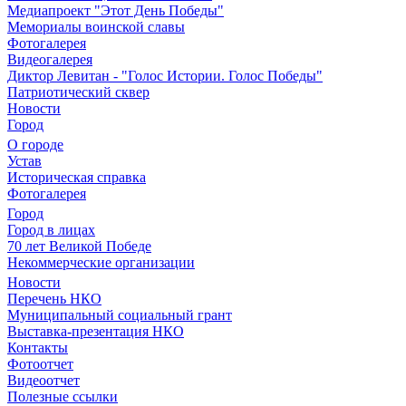
Медиапроект "Этот День Победы"
Мемориалы воинской славы
Фотогалерея
Видеогалерея
Диктор Левитан - "Голос Истории. Голос Победы"
Патриотический сквер
Новости
Город
О городе
Устав
Историческая справка
Фотогалерея
Город
Город в лицах
70 лет Великой Победе
Некоммерческие организации
Новости
Перечень НКО
Муниципальный социальный грант
Выставка-презентация НКО
Контакты
Фотоотчет
Видеоотчет
Полезные ссылки