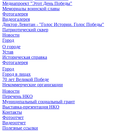
Медиапроект "Этот День Победы"
Мемориалы воинской славы
Фотогалерея
Видеогалерея
Диктор Левитан - "Голос Истории. Голос Победы"
Патриотический сквер
Новости
Город
О городе
Устав
Историческая справка
Фотогалерея
Город
Город в лицах
70 лет Великой Победе
Некоммерческие организации
Новости
Перечень НКО
Муниципальный социальный грант
Выставка-презентация НКО
Контакты
Фотоотчет
Видеоотчет
Полезные ссылки