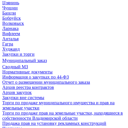
Цзянинь
Чунцин
Баоцзи
Бобруйск
Волковыск
Ларнака
Вифлеем
Анталья
Гагра
Худжанд
Закупки и торги
Муниципальный заказ
Сводный МЗ
Нормативные документы
Информация о закупках по 44-ФЗ
Отчет о размещении муниципального заказа
Архив реестра контрактов
Архив закупок
Закупки вне системы
Торги по продаже муниципального имущества и прав на
земельные участки
Торги по продаже прав на земельные участки, находящиеся в
собственности Владимирской области
Продажа прав на установку рекламных конструкций