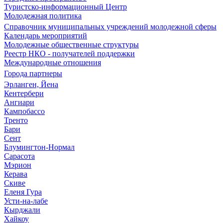
Туристско-информационный Центр
Молодежная политика
Справочник муниципальных учреждений молодежной сферы
Календарь мероприятий
Молодежные общественные структуры
Реестр НКО - получателей поддержки
Международные отношения
Города партнеры
Эрланген, Йена
Кентербери
Ангиари
Кампобассо
Тренто
Бари
Сент
Блумингтон-Нормал
Сарасота
Мэрион
Керава
Скиве
Еленя Гура
Усти-на-лабе
Кырджали
Хайкоу