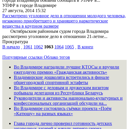
города Владимира обязаны сообщать в УПФР в...
УПФР в городе Владимире
27 августа, 2014 15:32
Рассмотрено уголовное дело в отношении молодого человека,
незаконно приобретшего и хранящего наркотические
вещества в крупном размере
Октябрьским районным судом города Владимира
рассмотрено уголовное дело в отношении 21-летне...
Прокуратура
В начало
1061
1062
1063
1064
1065
В конец
Популярные ссылки
Облако тегов
Во Владимире наградили лучшие КТОСы и вручили
ежегодную премию «Гражданская активность»
Владимирские дошколята встретились в финале
общегородской спортивной эстафеты
Во Владимире с деловым и дружеским визитом
побывала делегация из Республики Беларусь
Руководители и активисты национально-культурных и
конфессиональных организаций обсудили на...
Во Владимире состоялись съёмки проекта «Поём
«Катюшу» на разных языках»
Глава города лично проверил готовность детских
загородных лагерей к началу летнего сезона