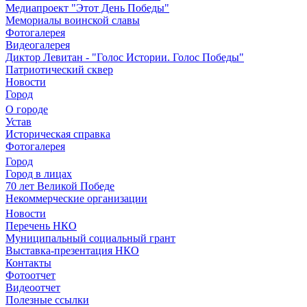
Медиапроект "Этот День Победы"
Мемориалы воинской славы
Фотогалерея
Видеогалерея
Диктор Левитан - "Голос Истории. Голос Победы"
Патриотический сквер
Новости
Город
О городе
Устав
Историческая справка
Фотогалерея
Город
Город в лицах
70 лет Великой Победе
Некоммерческие организации
Новости
Перечень НКО
Муниципальный социальный грант
Выставка-презентация НКО
Контакты
Фотоотчет
Видеоотчет
Полезные ссылки