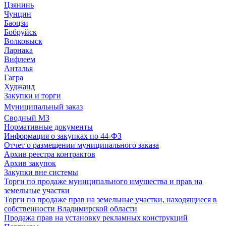
Цзянинь
Чунцин
Баоцзи
Бобруйск
Волковыск
Ларнака
Вифлеем
Анталья
Гагра
Худжанд
Закупки и торги
Муниципальный заказ
Сводный МЗ
Нормативные документы
Информация о закупках по 44-ФЗ
Отчет о размещении муниципального заказа
Архив реестра контрактов
Архив закупок
Закупки вне системы
Торги по продаже муниципального имущества и прав на
земельные участки
Торги по продаже прав на земельные участки, находящиеся в
собственности Владимирской области
Продажа прав на установку рекламных конструкций