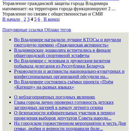
Управление гражданской защиты города Владимира
напоминает: на территории города функционируют 2 ...
Управление по связям с общественностью и СМИ
В начало
2
3
4
5
6
В конец
Популярные ссылки
Облако тегов
Во Владимире наградили лучшие КТОСы и вручили
ежегодную премию «Гражданская активность»
Владимирские дошколята встретились в финале
общегородской спортивной эстафеты
Во Владимире с деловым и дружеским визитом
побывала делегация из Республики Беларусь
Руководители и активисты национально-культурных и
конфессиональных организаций обсудили на...
Во Владимире состоялись съёмки проекта «Поём
«Катюшу» на разных языках»
О неблагоприятных погодных явлениях
Глава города лично проверил готовность детских
загородных лагерей к началу летнего сезона
О безопасности избирательных участков в период
проведения выборов депутатов Совета народн...
На городском торжественном мероприятии в честь Дня
семьи, любви и верности поздравили боле...