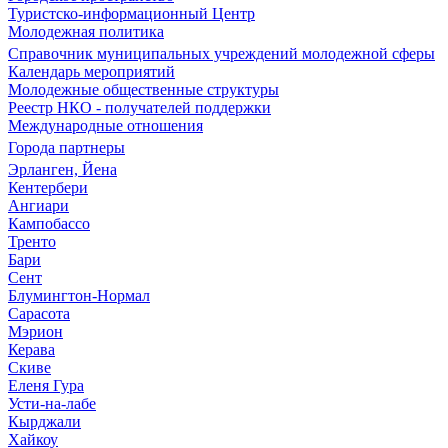
Туристско-информационный Центр
Молодежная политика
Справочник муниципальных учреждений молодежной сферы
Календарь мероприятий
Молодежные общественные структуры
Реестр НКО - получателей поддержки
Международные отношения
Города партнеры
Эрланген, Йена
Кентербери
Ангиари
Кампобассо
Тренто
Бари
Сент
Блумингтон-Нормал
Сарасота
Мэрион
Керава
Скиве
Еленя Гура
Усти-на-лабе
Кырджали
Хайкоу