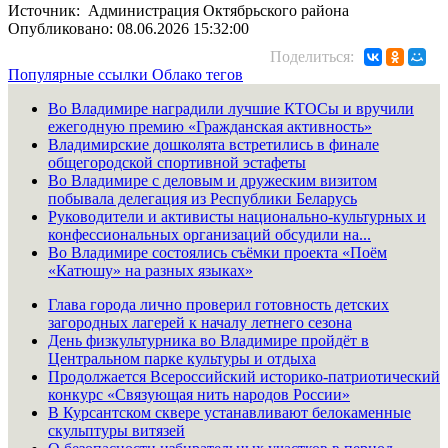
Источник: Администрация Октябрьского района
Опубликовано: 08.06.2026 15:32:00
Поделиться:
Популярные ссылки
Облако тегов
Во Владимире наградили лучшие КТОСы и вручили
ежегодную премию «Гражданская активность»
Владимирские дошколята встретились в финале
общегородской спортивной эстафеты
Во Владимире с деловым и дружеским визитом
побывала делегация из Республики Беларусь
Руководители и активисты национально-культурных и
конфессиональных организаций обсудили на...
Во Владимире состоялись съёмки проекта «Поём
«Катюшу» на разных языках»
Глава города лично проверил готовность детских
загородных лагерей к началу летнего сезона
День физкультурника во Владимире пройдёт в
Центральном парке культуры и отдыха
Продолжается Всероссийский историко-патриотический
конкурс «Связующая нить народов России»
В Курсантском сквере устанавливают белокаменные
скульптуры витязей