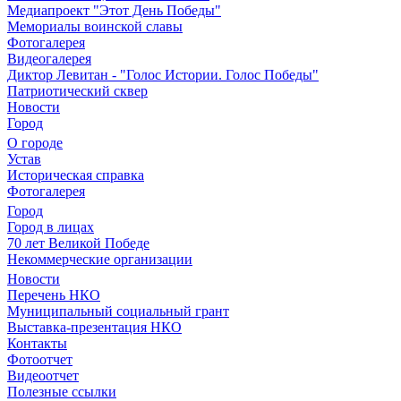
Медиапроект "Этот День Победы"
Мемориалы воинской славы
Фотогалерея
Видеогалерея
Диктор Левитан - "Голос Истории. Голос Победы"
Патриотический сквер
Новости
Город
О городе
Устав
Историческая справка
Фотогалерея
Город
Город в лицах
70 лет Великой Победе
Некоммерческие организации
Новости
Перечень НКО
Муниципальный социальный грант
Выставка-презентация НКО
Контакты
Фотоотчет
Видеоотчет
Полезные ссылки