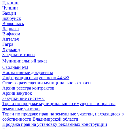
Цзянинь
Чунцин
Баоцзи
Бобруйск
Волковыск
Ларнака
Вифлеем
Анталья
Гагра
Худжанд
Закупки и торги
Муниципальный заказ
Сводный МЗ
Нормативные документы
Информация о закупках по 44-ФЗ
Отчет о размещении муниципального заказа
Архив реестра контрактов
Архив закупок
Закупки вне системы
Торги по продаже муниципального имущества и прав на
земельные участки
Торги по продаже прав на земельные участки, находящиеся в
собственности Владимирской области
Продажа прав на установку рекламных конструкций