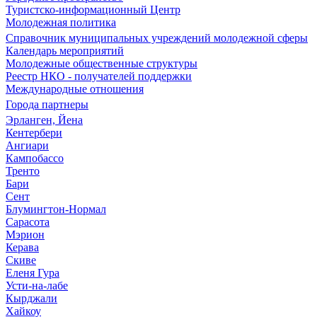
Туристско-информационный Центр
Молодежная политика
Справочник муниципальных учреждений молодежной сферы
Календарь мероприятий
Молодежные общественные структуры
Реестр НКО - получателей поддержки
Международные отношения
Города партнеры
Эрланген, Йена
Кентербери
Ангиари
Кампобассо
Тренто
Бари
Сент
Блумингтон-Нормал
Сарасота
Мэрион
Керава
Скиве
Еленя Гура
Усти-на-лабе
Кырджали
Хайкоу