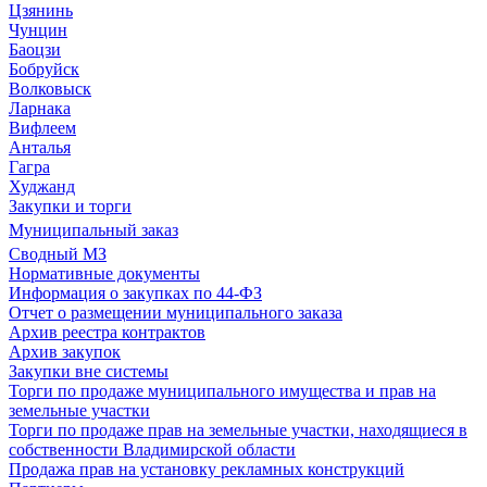
Цзянинь
Чунцин
Баоцзи
Бобруйск
Волковыск
Ларнака
Вифлеем
Анталья
Гагра
Худжанд
Закупки и торги
Муниципальный заказ
Сводный МЗ
Нормативные документы
Информация о закупках по 44-ФЗ
Отчет о размещении муниципального заказа
Архив реестра контрактов
Архив закупок
Закупки вне системы
Торги по продаже муниципального имущества и прав на
земельные участки
Торги по продаже прав на земельные участки, находящиеся в
собственности Владимирской области
Продажа прав на установку рекламных конструкций