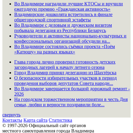
Во Владимире наградили лучшие КТОСы и вручили
ежегодную премию «Гражданская активность»
Владимирские дошколята встретились в финале
общегородской спортивной эстафеты
Во Владимире с деловым и дружеским визитом
побывала делегация из Республики Беларусь
Руководители и активисты национально-культурных и
конфессиональных организаций обсудили на...
Во Владимире состоялись съёмки проекта «Поём
«Катюшу» на разных языках»
Глава города лично проверил готовность детских
загородных лагерей к началу летнего сезона
Город Владимир принял делегацию из Шахтёрска
О безопасности избирательных участков в период
проведения выборов депутатов Совета народн...
Во Владимире завершается большой дорожный ремонт -
2026
На городском торжественном мероприятии в честь Дня
семьи, любви и верности поздравили боле...
свернуть
Контакты
Карта сайта
Статистика
© 1997-2026 Официальный сайт органов
местного самоуправления города Владимира