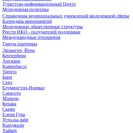
Туристско-информационный Центр
Молодежная политика
Справочник муниципальных учреждений молодежной сферы
Календарь мероприятий
Молодежные общественные структуры
Реестр НКО - получателей поддержки
Международные отношения
Города партнеры
Эрланген, Йена
Кентербери
Ангиари
Кампобассо
Тренто
Бари
Сент
Блумингтон-Нормал
Сарасота
Мэрион
Керава
Скиве
Еленя Гура
Усти-на-лабе
Кырджали
Хайкоу