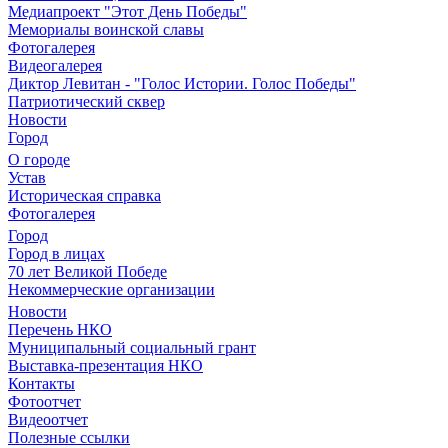
Медиапроект "Этот День Победы"
Мемориалы воинской славы
Фотогалерея
Видеогалерея
Диктор Левитан - "Голос Истории. Голос Победы"
Патриотический сквер
Новости
Город
О городе
Устав
Историческая справка
Фотогалерея
Город
Город в лицах
70 лет Великой Победе
Некоммерческие организации
Новости
Перечень НКО
Муниципальный социальный грант
Выставка-презентация НКО
Контакты
Фотоотчет
Видеоотчет
Полезные ссылки