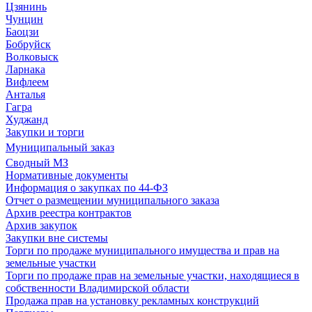
Цзянинь
Чунцин
Баоцзи
Бобруйск
Волковыск
Ларнака
Вифлеем
Анталья
Гагра
Худжанд
Закупки и торги
Муниципальный заказ
Сводный МЗ
Нормативные документы
Информация о закупках по 44-ФЗ
Отчет о размещении муниципального заказа
Архив реестра контрактов
Архив закупок
Закупки вне системы
Торги по продаже муниципального имущества и прав на
земельные участки
Торги по продаже прав на земельные участки, находящиеся в
собственности Владимирской области
Продажа прав на установку рекламных конструкций