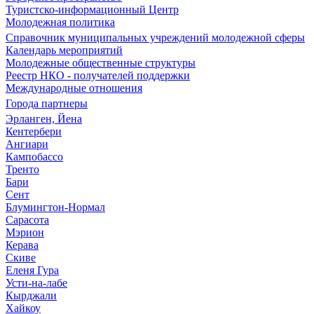
Туристско-информационный Центр
Молодежная политика
Справочник муниципальных учреждений молодежной сферы
Календарь мероприятий
Молодежные общественные структуры
Реестр НКО - получателей поддержки
Международные отношения
Города партнеры
Эрланген, Йена
Кентербери
Ангиари
Кампобассо
Тренто
Бари
Сент
Блумингтон-Нормал
Сарасота
Мэрион
Керава
Скиве
Еленя Гура
Усти-на-лабе
Кырджали
Хайкоу