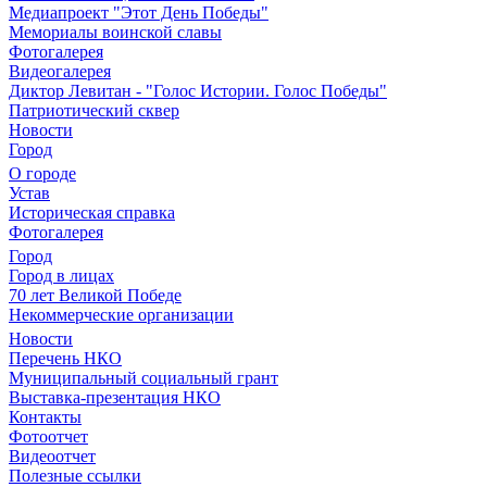
Медиапроект "Этот День Победы"
Мемориалы воинской славы
Фотогалерея
Видеогалерея
Диктор Левитан - "Голос Истории. Голос Победы"
Патриотический сквер
Новости
Город
О городе
Устав
Историческая справка
Фотогалерея
Город
Город в лицах
70 лет Великой Победе
Некоммерческие организации
Новости
Перечень НКО
Муниципальный социальный грант
Выставка-презентация НКО
Контакты
Фотоотчет
Видеоотчет
Полезные ссылки