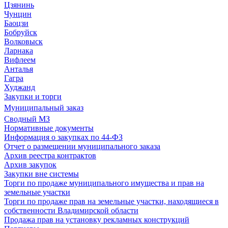
Цзянинь
Чунцин
Баоцзи
Бобруйск
Волковыск
Ларнака
Вифлеем
Анталья
Гагра
Худжанд
Закупки и торги
Муниципальный заказ
Сводный МЗ
Нормативные документы
Информация о закупках по 44-ФЗ
Отчет о размещении муниципального заказа
Архив реестра контрактов
Архив закупок
Закупки вне системы
Торги по продаже муниципального имущества и прав на
земельные участки
Торги по продаже прав на земельные участки, находящиеся в
собственности Владимирской области
Продажа прав на установку рекламных конструкций