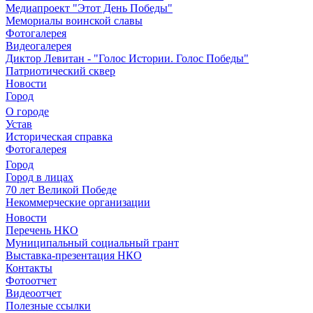
Медиапроект "Этот День Победы"
Мемориалы воинской славы
Фотогалерея
Видеогалерея
Диктор Левитан - "Голос Истории. Голос Победы"
Патриотический сквер
Новости
Город
О городе
Устав
Историческая справка
Фотогалерея
Город
Город в лицах
70 лет Великой Победе
Некоммерческие организации
Новости
Перечень НКО
Муниципальный социальный грант
Выставка-презентация НКО
Контакты
Фотоотчет
Видеоотчет
Полезные ссылки