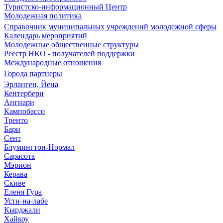
Туристско-информационный Центр
Молодежная политика
Справочник муниципальных учреждений молодежной сферы
Календарь мероприятий
Молодежные общественные структуры
Реестр НКО - получателей поддержки
Международные отношения
Города партнеры
Эрланген, Йена
Кентербери
Ангиари
Кампобассо
Тренто
Бари
Сент
Блумингтон-Нормал
Сарасота
Мэрион
Керава
Скиве
Еленя Гура
Усти-на-лабе
Кырджали
Хайкоу