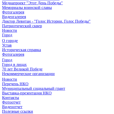
Медиапроект "Этот День Победы"
Мемориалы воинской славы
Фотогалерея
Видеогалерея
Диктор Левитан - "Голос Истории. Голос Победы"
Патриотический сквер
Новости
Город
О городе
Устав
Историческая справка
Фотогалерея
Город
Город в лицах
70 лет Великой Победе
Некоммерческие организации
Новости
Перечень НКО
Муниципальный социальный грант
Выставка-презентация НКО
Контакты
Фотоотчет
Видеоотчет
Полезные ссылки