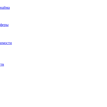
 найма
сферы
жимости
ств