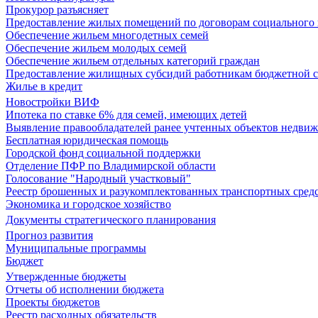
Прокурор разъясняет
Предоставление жилых помещений по договорам социального
Обеспечение жильем многодетных семей
Обеспечение жильем молодых семей
Обеспечение жильем отдельных категорий граждан
Предоставление жилищных субсидий работникам бюджетной 
Жилье в кредит
Новостройки ВИФ
Ипотека по ставке 6% для семей, имеющих детей
Выявление правообладателей ранее учтенных объектов недви
Бесплатная юридическая помощь
Городской фонд социальной поддержки
Отделение ПФР по Владимирской области
Голосование "Народный участковый"
Реестр брошенных и разукомплектованных транспортных сред
Экономика и городское хозяйство
Документы стратегического планирования
Прогноз развития
Муниципальные программы
Бюджет
Утвержденные бюджеты
Отчеты об исполнении бюджета
Проекты бюджетов
Реестр расходных обязательств