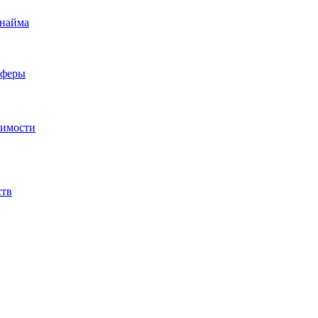
 найма
сферы
жимости
ств