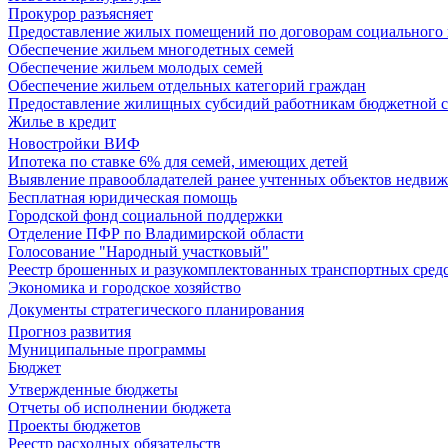
Прокурор разъясняет
Предоставление жилых помещений по договорам социального
Обеспечение жильем многодетных семей
Обеспечение жильем молодых семей
Обеспечение жильем отдельных категорий граждан
Предоставление жилищных субсидий работникам бюджетной 
Жилье в кредит
Новостройки ВИФ
Ипотека по ставке 6% для семей, имеющих детей
Выявление правообладателей ранее учтенных объектов недви
Бесплатная юридическая помощь
Городской фонд социальной поддержки
Отделение ПФР по Владимирской области
Голосование "Народный участковый"
Реестр брошенных и разукомплектованных транспортных сред
Экономика и городское хозяйство
Документы стратегического планирования
Прогноз развития
Муниципальные программы
Бюджет
Утвержденные бюджеты
Отчеты об исполнении бюджета
Проекты бюджетов
Реестр расходных обязательств