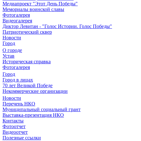
Медиапроект "Этот День Победы"
Мемориалы воинской славы
Фотогалерея
Видеогалерея
Диктор Левитан - "Голос Истории. Голос Победы"
Патриотический сквер
Новости
Город
О городе
Устав
Историческая справка
Фотогалерея
Город
Город в лицах
70 лет Великой Победе
Некоммерческие организации
Новости
Перечень НКО
Муниципальный социальный грант
Выставка-презентация НКО
Контакты
Фотоотчет
Видеоотчет
Полезные ссылки