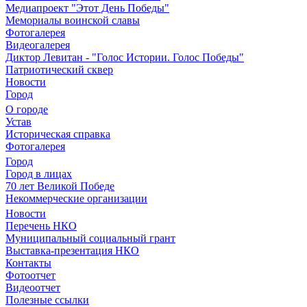
Медиапроект "Этот День Победы"
Мемориалы воинской славы
Фотогалерея
Видеогалерея
Диктор Левитан - "Голос Истории. Голос Победы"
Патриотический сквер
Новости
Город
О городе
Устав
Историческая справка
Фотогалерея
Город
Город в лицах
70 лет Великой Победе
Некоммерческие организации
Новости
Перечень НКО
Муниципальный социальный грант
Выставка-презентация НКО
Контакты
Фотоотчет
Видеоотчет
Полезные ссылки