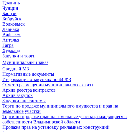
Цзянинь
Чунцин
Баоцзи
Бобруйск
Волковыск
Ларнака
Вифлеем
Анталья
Гагра
Худжанд
Закупки и торги
Муниципальный заказ
Сводный МЗ
Нормативные документы
Информация о закупках по 44-ФЗ
Отчет о размещении муниципального заказа
Архив реестра контрактов
Архив закупок
Закупки вне системы
Торги по продаже муниципального имущества и прав на
земельные участки
Торги по продаже прав на земельные участки, находящиеся в
собственности Владимирской области
Продажа прав на установку рекламных конструкций