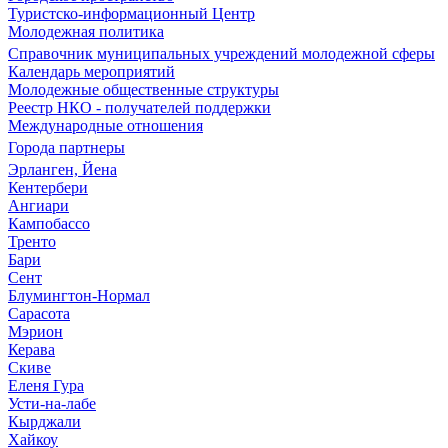
Туристско-информационный Центр
Молодежная политика
Справочник муниципальных учреждений молодежной сферы
Календарь мероприятий
Молодежные общественные структуры
Реестр НКО - получателей поддержки
Международные отношения
Города партнеры
Эрланген, Йена
Кентербери
Ангиари
Кампобассо
Тренто
Бари
Сент
Блумингтон-Нормал
Сарасота
Мэрион
Керава
Скиве
Еленя Гура
Усти-на-лабе
Кырджали
Хайкоу