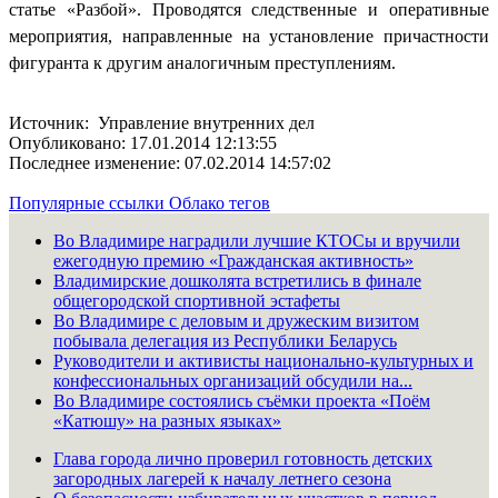
статье «Разбой». Проводятся следственные и оперативные
мероприятия, направленные на установление причастности
фигуранта к другим аналогичным преступлениям.
Источник: Управление внутренних дел
Опубликовано: 17.01.2014 12:13:55
Последнее изменение: 07.02.2014 14:57:02
Популярные ссылки
Облако тегов
Во Владимире наградили лучшие КТОСы и вручили
ежегодную премию «Гражданская активность»
Владимирские дошколята встретились в финале
общегородской спортивной эстафеты
Во Владимире с деловым и дружеским визитом
побывала делегация из Республики Беларусь
Руководители и активисты национально-культурных и
конфессиональных организаций обсудили на...
Во Владимире состоялись съёмки проекта «Поём
«Катюшу» на разных языках»
Глава города лично проверил готовность детских
загородных лагерей к началу летнего сезона