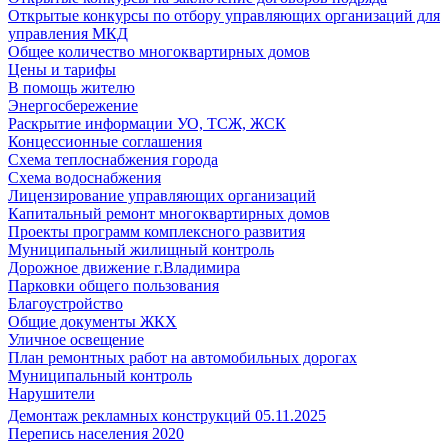
Открытые конкурсы по отбору управляющих организаций для
управления МКД
Общее количество многоквартирных домов
Цены и тарифы
В помощь жителю
Энергосбережение
Раскрытие информации УО, ТСЖ, ЖСК
Концессионные соглашения
Схема теплоснабжения города
Схема водоснабжения
Лицензирование управляющих организаций
Капитальный ремонт многоквартирных домов
Проекты программ комплексного развития
Муниципальный жилищный контроль
Дорожное движение г.Владимира
Парковки общего пользования
Благоустройство
Общие документы ЖКХ
Уличное освещение
План ремонтных работ на автомобильных дорогах
Муниципальный контроль
Нарушители
Демонтаж рекламных конструкций 05.11.2025
Перепись населения 2020