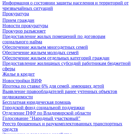
Информация о состоянии защиты населения и территорий от
чрезвычайных ситуаций
Прокуратура
Прием граждан
Новости прокуратуры
Прокурор разъясняет
Предоставление жилых помещений по договорам
социального найма
Обеспечение жильем многодетных семей
Обеспечение жильем молодых семей
Обеспечение жильем отдельных категорий граждан
Предоставление жилищных субсидий работникам бюджетной
сферы
Жилье в кредит
Новостройки ВИФ
Ипотека по ставке 6% для семей, имеющих детей
Выявление правообладателей ранее учтенных объектов
недвижимости
Бесплатная юридическая помощь
Городской фонд социальной поддержки
Отделение ПФР по Владимирской области
Голосование "Народный участковый"
Реестр брошенных и разукомплектованных транспортных
средств