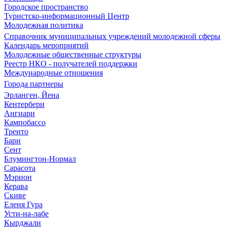
Городское пространство
Туристско-информационный Центр
Молодежная политика
Справочник муниципальных учреждений молодежной сферы
Календарь мероприятий
Молодежные общественные структуры
Реестр НКО - получателей поддержки
Международные отношения
Города партнеры
Эрланген, Йена
Кентербери
Ангиари
Кампобассо
Тренто
Бари
Сент
Блумингтон-Нормал
Сарасота
Мэрион
Керава
Скиве
Еленя Гура
Усти-на-лабе
Кырджали