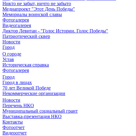
Никто не забыт, ничто не забыто
Медиапроект "Этот День Победы"
Мемориалы воинской славы
Фотогалерея
Видеогалерея
Диктор Левитан - "Голос Истории. Голос Победы"
Патриотический сквер
Новости
Город
О городе
Устав
Историческая справка
Фотогалерея
Город
Город в лицах
70 лет Великой Победе
Некоммерческие организации
Новости
Перечень НКО
Муниципальный социальный грант
Выставка-презентация НКО
Контакты
Фотоотчет
Видеоотчет