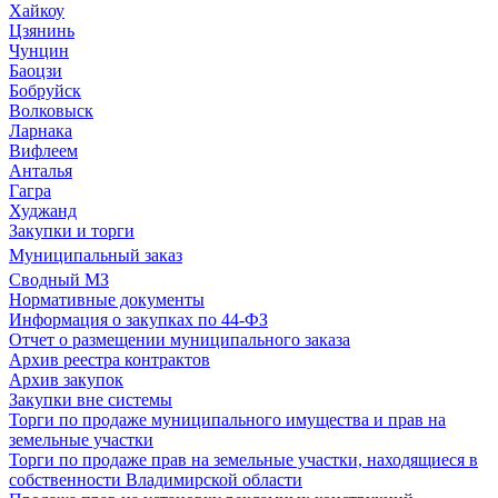
Хайкоу
Цзянинь
Чунцин
Баоцзи
Бобруйск
Волковыск
Ларнака
Вифлеем
Анталья
Гагра
Худжанд
Закупки и торги
Муниципальный заказ
Сводный МЗ
Нормативные документы
Информация о закупках по 44-ФЗ
Отчет о размещении муниципального заказа
Архив реестра контрактов
Архив закупок
Закупки вне системы
Торги по продаже муниципального имущества и прав на
земельные участки
Торги по продаже прав на земельные участки, находящиеся в
собственности Владимирской области