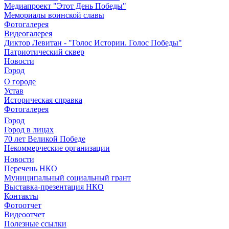
Медиапроект "Этот День Победы"
Мемориалы воинской славы
Фотогалерея
Видеогалерея
Диктор Левитан - "Голос Истории. Голос Победы"
Патриотический сквер
Новости
Город
О городе
Устав
Историческая справка
Фотогалерея
Город
Город в лицах
70 лет Великой Победе
Некоммерческие организации
Новости
Перечень НКО
Муниципальный социальный грант
Выставка-презентация НКО
Контакты
Фотоотчет
Видеоотчет
Полезные ссылки