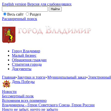
English version
Версия для слабовидящих
Весь сайт
Раздел
Расширенный поиск
Город Владимир
Малый бизнес
Обращения граждан
Стратегия города
Документы
Главная
»
Закупки и торги
»
Муниципальный заказ
»
Электронный
День Победы
Новости
Бессмертный полк
Вспомним всех поименно
Владимирцы - Герои Советского Союза, Герои России
Никто не забыт, ничто не забыто