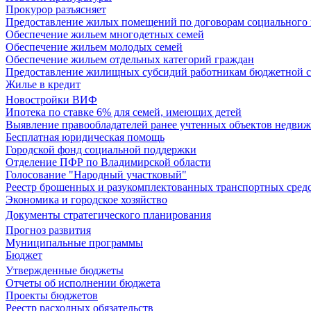
Прокурор разъясняет
Предоставление жилых помещений по договорам социального
Обеспечение жильем многодетных семей
Обеспечение жильем молодых семей
Обеспечение жильем отдельных категорий граждан
Предоставление жилищных субсидий работникам бюджетной 
Жилье в кредит
Новостройки ВИФ
Ипотека по ставке 6% для семей, имеющих детей
Выявление правообладателей ранее учтенных объектов недви
Бесплатная юридическая помощь
Городской фонд социальной поддержки
Отделение ПФР по Владимирской области
Голосование "Народный участковый"
Реестр брошенных и разукомплектованных транспортных сред
Экономика и городское хозяйство
Документы стратегического планирования
Прогноз развития
Муниципальные программы
Бюджет
Утвержденные бюджеты
Отчеты об исполнении бюджета
Проекты бюджетов
Реестр расходных обязательств