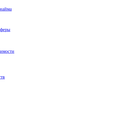
 найма
сферы
жимости
ств