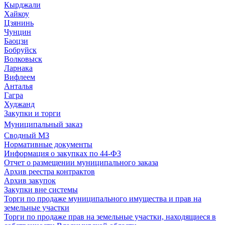
Кырджали
Хайкоу
Цзянинь
Чунцин
Баоцзи
Бобруйск
Волковыск
Ларнака
Вифлеем
Анталья
Гагра
Худжанд
Закупки и торги
Муниципальный заказ
Сводный МЗ
Нормативные документы
Информация о закупках по 44-ФЗ
Отчет о размещении муниципального заказа
Архив реестра контрактов
Архив закупок
Закупки вне системы
Торги по продаже муниципального имущества и прав на
земельные участки
Торги по продаже прав на земельные участки, находящиеся в