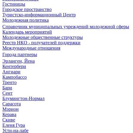
Гостиницы
Городское пространство
Туристско-информационный Центр
Молодежная политика
Справочник муниципальных учреждений молодежной сферы
Календарь мероприятий
Молодежные общественные структуры
Реестр НКО - получателей поддержки
Международные отношения
Города партнеры
Эрланген, Йена
Кентербери
Ангиари
Кампобассо
Тренто
Бари
Сент
Блумингтон-Нормал
Сарасота
Мэрион
Керава
Скиве
Еленя Гура
Усти-на-лабе