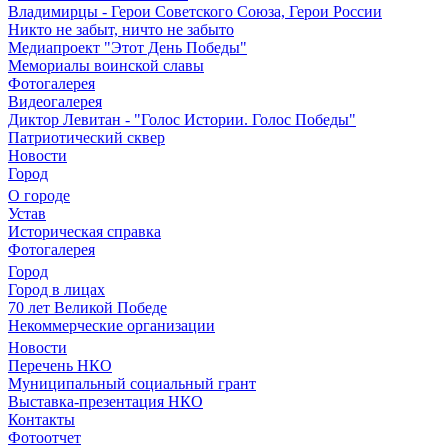
Владимирцы - Герои Советского Союза, Герои России
Никто не забыт, ничто не забыто
Медиапроект "Этот День Победы"
Мемориалы воинской славы
Фотогалерея
Видеогалерея
Диктор Левитан - "Голос Истории. Голос Победы"
Патриотический сквер
Новости
Город
О городе
Устав
Историческая справка
Фотогалерея
Город
Город в лицах
70 лет Великой Победе
Некоммерческие организации
Новости
Перечень НКО
Муниципальный социальный грант
Выставка-презентация НКО
Контакты
Фотоотчет