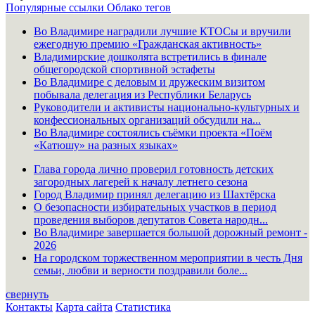
Популярные ссылки
Облако тегов
Во Владимире наградили лучшие КТОСы и вручили
ежегодную премию «Гражданская активность»
Владимирские дошколята встретились в финале
общегородской спортивной эстафеты
Во Владимире с деловым и дружеским визитом
побывала делегация из Республики Беларусь
Руководители и активисты национально-культурных и
конфессиональных организаций обсудили на...
Во Владимире состоялись съёмки проекта «Поём
«Катюшу» на разных языках»
Глава города лично проверил готовность детских
загородных лагерей к началу летнего сезона
Город Владимир принял делегацию из Шахтёрска
О безопасности избирательных участков в период
проведения выборов депутатов Совета народн...
Во Владимире завершается большой дорожный ремонт -
2026
На городском торжественном мероприятии в честь Дня
семьи, любви и верности поздравили боле...
свернуть
Контакты
Карта сайта
Статистика