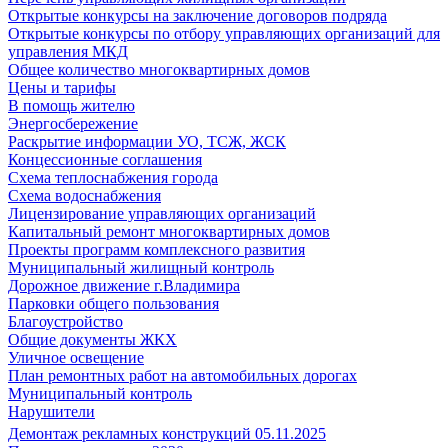
Открытые конкурсы на заключение договоров подряда
Открытые конкурсы по отбору управляющих организаций для
управления МКД
Общее количество многоквартирных домов
Цены и тарифы
В помощь жителю
Энергосбережение
Раскрытие информации УО, ТСЖ, ЖСК
Концессионные соглашения
Схема теплоснабжения города
Схема водоснабжения
Лицензирование управляющих организаций
Капитальный ремонт многоквартирных домов
Проекты программ комплексного развития
Муниципальный жилищный контроль
Дорожное движение г.Владимира
Парковки общего пользования
Благоустройство
Общие документы ЖКХ
Уличное освещение
План ремонтных работ на автомобильных дорогах
Муниципальный контроль
Нарушители
Демонтаж рекламных конструкций 05.11.2025