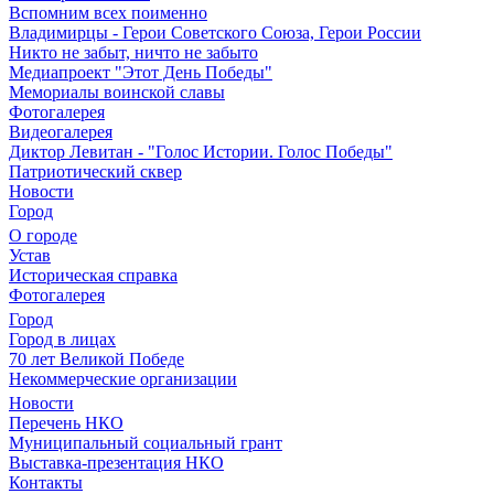
Вспомним всех поименно
Владимирцы - Герои Советского Союза, Герои России
Никто не забыт, ничто не забыто
Медиапроект "Этот День Победы"
Мемориалы воинской славы
Фотогалерея
Видеогалерея
Диктор Левитан - "Голос Истории. Голос Победы"
Патриотический сквер
Новости
Город
О городе
Устав
Историческая справка
Фотогалерея
Город
Город в лицах
70 лет Великой Победе
Некоммерческие организации
Новости
Перечень НКО
Муниципальный социальный грант
Выставка-презентация НКО
Контакты