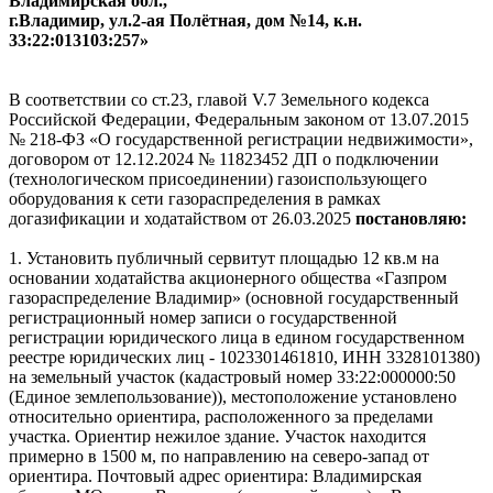
Владимирская обл.,
г.Владимир, ул.2-ая Полётная, дом №14, к.н.
33:22:013103:257»
В соответствии со ст.23, главой V.7 Земельного кодекса
Российской Федерации, Федеральным законом от 13.07.2015
№ 218-ФЗ «О государственной регистрации недвижимости»,
договором от 12.12.2024 № 11823452 ДП о подключении
(технологическом присоединении) газоиспользующего
оборудования к сети газораспределения в рамках
догазификации и ходатайством от 26.03.2025
постановляю:
1. Установить публичный сервитут площадью 12 кв.м на
основании ходатайства акционерного общества «Газпром
газораспределение Владимир» (основной государственный
регистрационный номер записи о государственной
регистрации юридического лица в едином государственном
реестре юридических лиц - 1023301461810, ИНН 3328101380)
на земельный участок (кадастровый номер 33:22:000000:50
(Единое землепользование)), местоположение установлено
относительно ориентира, расположенного за пределами
участка. Ориентир нежилое здание. Участок находится
примерно в 1500 м, по направлению на северо-запад от
ориентира. Почтовый адрес ориентира: Владимирская