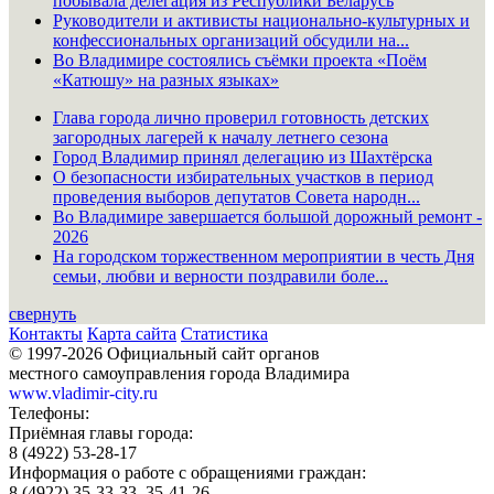
побывала делегация из Республики Беларусь
Руководители и активисты национально-культурных и
конфессиональных организаций обсудили на...
Во Владимире состоялись съёмки проекта «Поём
«Катюшу» на разных языках»
Глава города лично проверил готовность детских
загородных лагерей к началу летнего сезона
Город Владимир принял делегацию из Шахтёрска
О безопасности избирательных участков в период
проведения выборов депутатов Совета народн...
Во Владимире завершается большой дорожный ремонт -
2026
На городском торжественном мероприятии в честь Дня
семьи, любви и верности поздравили боле...
свернуть
Контакты
Карта сайта
Статистика
© 1997-2026 Официальный сайт органов
местного самоуправления города Владимира
www.vladimir-city.ru
Телефоны:
Приёмная главы города:
8 (4922) 53-28-17
Информация о работе с обращениями граждан:
8 (4922) 35-33-33, 35-41-26