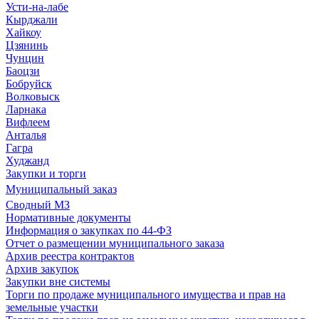
Усти-на-лабе
Кырджали
Хайкоу
Цзянинь
Чунцин
Баоцзи
Бобруйск
Волковыск
Ларнака
Вифлеем
Анталья
Гагра
Худжанд
Закупки и торги
Муниципальный заказ
Сводный МЗ
Нормативные документы
Информация о закупках по 44-ФЗ
Отчет о размещении муниципального заказа
Архив реестра контрактов
Архив закупок
Закупки вне системы
Торги по продаже муниципального имущества и прав на
земельные участки