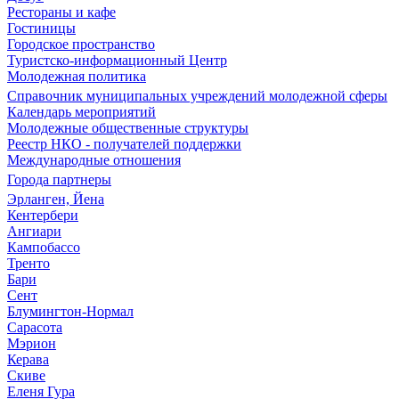
Рестораны и кафе
Гостиницы
Городское пространство
Туристско-информационный Центр
Молодежная политика
Справочник муниципальных учреждений молодежной сферы
Календарь мероприятий
Молодежные общественные структуры
Реестр НКО - получателей поддержки
Международные отношения
Города партнеры
Эрланген, Йена
Кентербери
Ангиари
Кампобассо
Тренто
Бари
Сент
Блумингтон-Нормал
Сарасота
Мэрион
Керава
Скиве
Еленя Гура