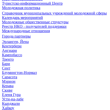
Туристско-информационный Центр
Молодежная политика
Справочник муниципальных учреждений молодежной сферы
Календарь мероприятий
Молодежные общественные структуры
Реестр НКО - получателей поддержки
Международные отношения
Города партнеры
Эрланген, Йена
Кентербери
Ангиари
Кампобассо
Тренто
Бари
Сент
Блумингтон-Нормал
Сарасота
Мэрион
Керава
Скиве
Еленя Гура
Усти-на-лабе
Кырджали
Хайкоу