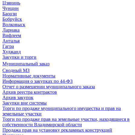
Цзянинь
Чунцин
Баоцзи
Бобруйск
Волковыск
Ларнака
Вифлеем
Анталья
Гагра
Худжанд
Закупки и торги
Муниципальный заказ
Сводный МЗ
Нормативные документы
Информация о закупках по 44-ФЗ
Отчет о размещении муниципального заказа
Архив реестра контрактов
Архив закупок
Закупки вне системы
Торги по продаже муниципального имущества и прав на
земельные участки
Торги по продаже прав на земельные участки, находящиеся в
собственности Владимирской области
Продажа прав на установку рекламных конструкций