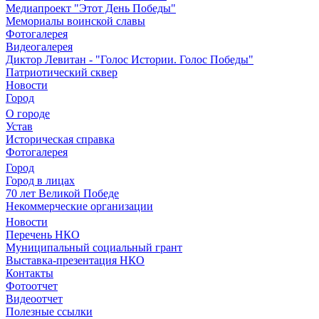
Медиапроект "Этот День Победы"
Мемориалы воинской славы
Фотогалерея
Видеогалерея
Диктор Левитан - "Голос Истории. Голос Победы"
Патриотический сквер
Новости
Город
О городе
Устав
Историческая справка
Фотогалерея
Город
Город в лицах
70 лет Великой Победе
Некоммерческие организации
Новости
Перечень НКО
Муниципальный социальный грант
Выставка-презентация НКО
Контакты
Фотоотчет
Видеоотчет
Полезные ссылки