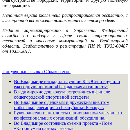
благоустройстве городских территорий и другую полезную
информацию.
Печатная версия бюллетеня распространяется бесплатно, с
электронной вы можете познакомиться в этом разделе.
Издание зарегистрировано в Управлении Федеральной
службы по надзору в сфере связи, информационных
технологий и массовых коммуникаций по Владимирской
области. Свидетельство о регистрации ПИ № ТУ33-00487
от 10.05.2017.
Популярные ссылки
Облако тегов
Во Владимире наградили лучшие КТОСы и вручили
ежегодную премию «Гражданская активность»
Владимирские дошколята встретились в финале
общегородской спортивной эстафеты
Во Владимире с деловым и дружеским визитом
побывала делегация из Республики Беларусь
Руководители и активисты национально-культурных и
конфессиональных организаций обсудили на...
Во Владимире состоялись съёмки проекта «Поём
«Катюшу» на разных языках»