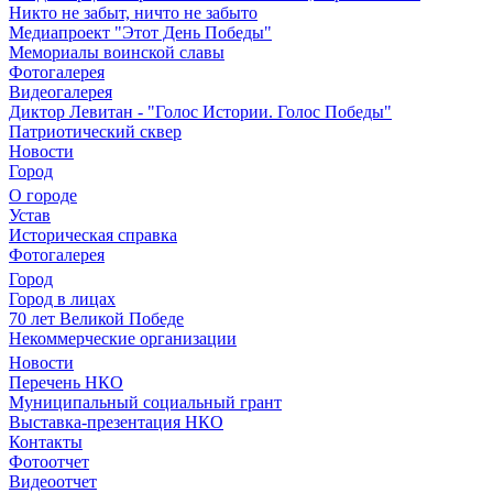
Никто не забыт, ничто не забыто
Медиапроект "Этот День Победы"
Мемориалы воинской славы
Фотогалерея
Видеогалерея
Диктор Левитан - "Голос Истории. Голос Победы"
Патриотический сквер
Новости
Город
О городе
Устав
Историческая справка
Фотогалерея
Город
Город в лицах
70 лет Великой Победе
Некоммерческие организации
Новости
Перечень НКО
Муниципальный социальный грант
Выставка-презентация НКО
Контакты
Фотоотчет
Видеоотчет