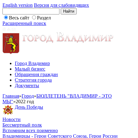
English version
Версия для слабовидящих
Весь сайт
Раздел
Расширенный поиск
Город Владимир
Малый бизнес
Обращения граждан
Стратегия города
Документы
Главная
»
Город
»
БЮЛЛЕТЕНЬ "ВЛАДИМИР - ЭТО
МЫ"
»
2022 год
День Победы
Новости
Бессмертный полк
Вспомним всех поименно
Владимирцы - Герои Советского Союза, Герои России