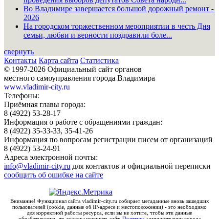
Во Владимире завершается большой дорожный ремонт -
2026
На городском торжественном мероприятии в честь Дня
семьи, любви и верности поздравили боле...
свернуть
Контакты
Карта сайта
Статистика
© 1997-2026 Официальный сайт органов
местного самоуправления города Владимира
www.vladimir-city.ru
Телефоны:
Приёмная главы города:
8 (4922) 53-28-17
Информация о работе с обращениями граждан:
8 (4922) 35-33-33, 35-41-26
Информация по вопросам регистрации писем от организаций
8 (4922) 53-24-91
Адреса электронной почты:
info@vladimir-city.ru
для контактов и официальной переписки
сообщить об ошибке на сайте
Внимание! Функционал сайта vladimir-city.ru собирает метаданные вновь зашедших
пользователей (cookie, данные об IP-адресе и местоположении) - это необходимо
для корректной работы ресурса, если вы не хотите, чтобы эти данные
обрабатывались, то должны покинуть сайт.
Политика
администрации города