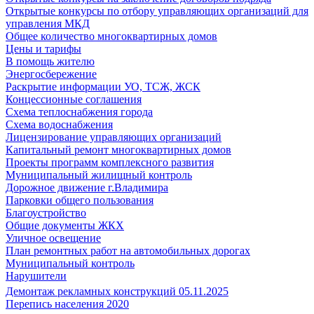
Открытые конкурсы по отбору управляющих организаций для
управления МКД
Общее количество многоквартирных домов
Цены и тарифы
В помощь жителю
Энергосбережение
Раскрытие информации УО, ТСЖ, ЖСК
Концессионные соглашения
Схема теплоснабжения города
Схема водоснабжения
Лицензирование управляющих организаций
Капитальный ремонт многоквартирных домов
Проекты программ комплексного развития
Муниципальный жилищный контроль
Дорожное движение г.Владимира
Парковки общего пользования
Благоустройство
Общие документы ЖКХ
Уличное освещение
План ремонтных работ на автомобильных дорогах
Муниципальный контроль
Нарушители
Демонтаж рекламных конструкций 05.11.2025
Перепись населения 2020