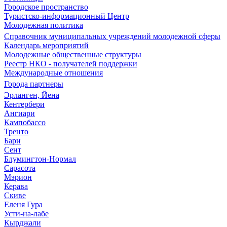
Городское пространство
Туристско-информационный Центр
Молодежная политика
Справочник муниципальных учреждений молодежной сферы
Календарь мероприятий
Молодежные общественные структуры
Реестр НКО - получателей поддержки
Международные отношения
Города партнеры
Эрланген, Йена
Кентербери
Ангиари
Кампобассо
Тренто
Бари
Сент
Блумингтон-Нормал
Сарасота
Мэрион
Керава
Скиве
Еленя Гура
Усти-на-лабе
Кырджали