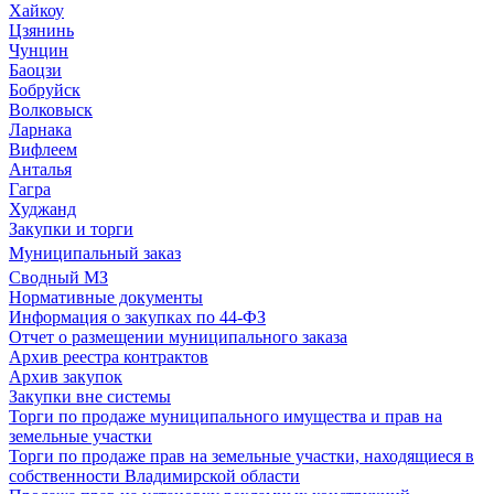
Хайкоу
Цзянинь
Чунцин
Баоцзи
Бобруйск
Волковыск
Ларнака
Вифлеем
Анталья
Гагра
Худжанд
Закупки и торги
Муниципальный заказ
Сводный МЗ
Нормативные документы
Информация о закупках по 44-ФЗ
Отчет о размещении муниципального заказа
Архив реестра контрактов
Архив закупок
Закупки вне системы
Торги по продаже муниципального имущества и прав на
земельные участки
Торги по продаже прав на земельные участки, находящиеся в
собственности Владимирской области