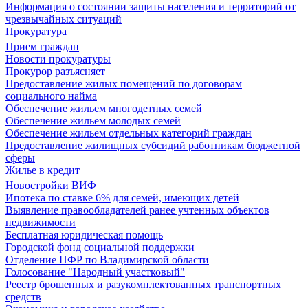
Информация о состоянии защиты населения и территорий от
чрезвычайных ситуаций
Прокуратура
Прием граждан
Новости прокуратуры
Прокурор разъясняет
Предоставление жилых помещений по договорам
социального найма
Обеспечение жильем многодетных семей
Обеспечение жильем молодых семей
Обеспечение жильем отдельных категорий граждан
Предоставление жилищных субсидий работникам бюджетной
сферы
Жилье в кредит
Новостройки ВИФ
Ипотека по ставке 6% для семей, имеющих детей
Выявление правообладателей ранее учтенных объектов
недвижимости
Бесплатная юридическая помощь
Городской фонд социальной поддержки
Отделение ПФР по Владимирской области
Голосование "Народный участковый"
Реестр брошенных и разукомплектованных транспортных
средств