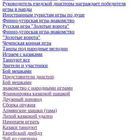
Руководитель езидской диаспоры награждает победителя
игры в нарды
Иностранным туристам игры по душе
Финно-угорская игра-знакомство
Русская игра "Золотые ворота"
Финно-угорская игра-знакомство
"Золотые ворота"
Чеченская конная игра
Танцы под народные мелодии
Играем с казаками
Танцуют все
Зрители и участники
Бой мешками
Представители диаспор
Бой мешками
знакомство с народными играми
Фланкировка казацкой шашкой
Дружный хоровод
Сборка оружия
Армянские шашки (тама)
Лихой казацкий удалец
Начинаем играть
Казаки танцуют
Еврейский дрейдл
Чай из самовара