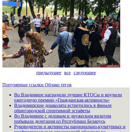
предыдущее
все
следующее
Популярные ссылки
Облако тегов
Во Владимире наградили лучшие КТОСы и вручили
ежегодную премию «Гражданская активность»
Владимирские дошколята встретились в финале
общегородской спортивной эстафеты
Во Владимире с деловым и дружеским визитом
побывала делегация из Республики Беларусь
Руководители и активисты национально-культурных и
конфессиональных организаций обсудили на...