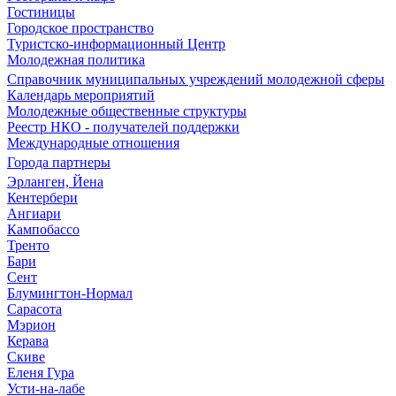
Гостиницы
Городское пространство
Туристско-информационный Центр
Молодежная политика
Справочник муниципальных учреждений молодежной сферы
Календарь мероприятий
Молодежные общественные структуры
Реестр НКО - получателей поддержки
Международные отношения
Города партнеры
Эрланген, Йена
Кентербери
Ангиари
Кампобассо
Тренто
Бари
Сент
Блумингтон-Нормал
Сарасота
Мэрион
Керава
Скиве
Еленя Гура
Усти-на-лабе