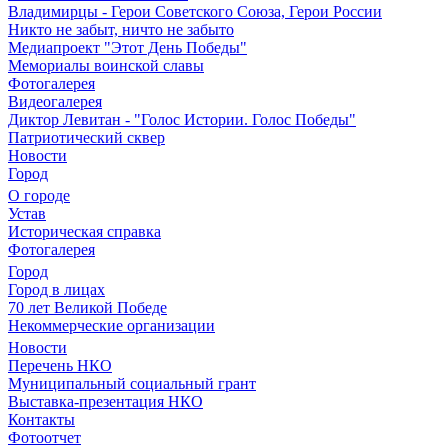
Владимирцы - Герои Советского Союза, Герои России
Никто не забыт, ничто не забыто
Медиапроект "Этот День Победы"
Мемориалы воинской славы
Фотогалерея
Видеогалерея
Диктор Левитан - "Голос Истории. Голос Победы"
Патриотический сквер
Новости
Город
О городе
Устав
Историческая справка
Фотогалерея
Город
Город в лицах
70 лет Великой Победе
Некоммерческие организации
Новости
Перечень НКО
Муниципальный социальный грант
Выставка-презентация НКО
Контакты
Фотоотчет