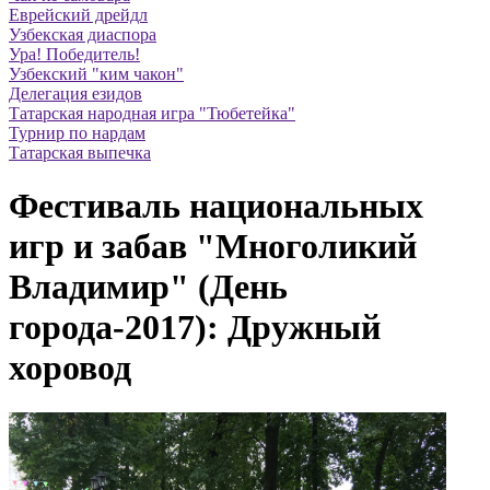
Еврейский дрейдл
Узбекская диаспора
Ура! Победитель!
Узбекский "ким чакон"
Делегация езидов
Татарская народная игра "Тюбетейка"
Турнир по нардам
Татарская выпечка
Фестиваль национальных
игр и забав "Многоликий
Владимир" (День
города-2017): Дружный
хоровод