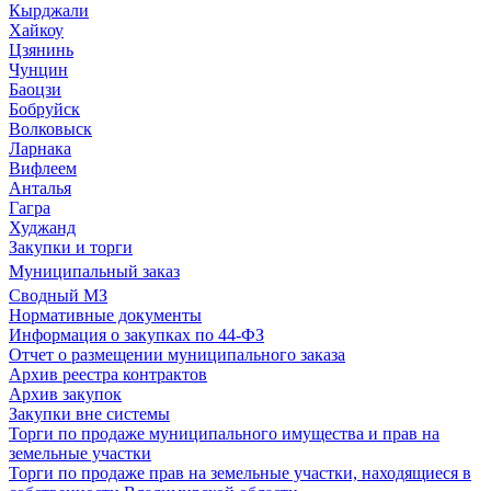
Кырджали
Хайкоу
Цзянинь
Чунцин
Баоцзи
Бобруйск
Волковыск
Ларнака
Вифлеем
Анталья
Гагра
Худжанд
Закупки и торги
Муниципальный заказ
Сводный МЗ
Нормативные документы
Информация о закупках по 44-ФЗ
Отчет о размещении муниципального заказа
Архив реестра контрактов
Архив закупок
Закупки вне системы
Торги по продаже муниципального имущества и прав на
земельные участки
Торги по продаже прав на земельные участки, находящиеся в