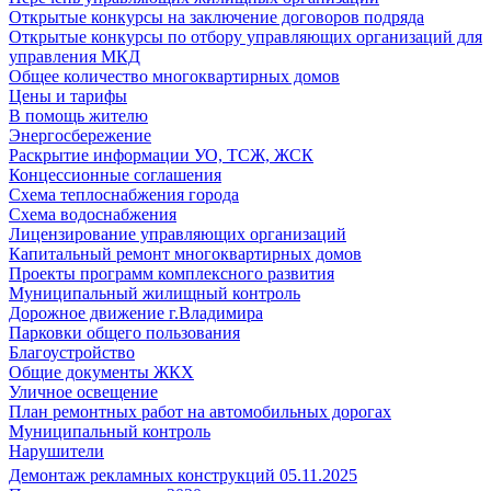
Открытые конкурсы на заключение договоров подряда
Открытые конкурсы по отбору управляющих организаций для
управления МКД
Общее количество многоквартирных домов
Цены и тарифы
В помощь жителю
Энергосбережение
Раскрытие информации УО, ТСЖ, ЖСК
Концессионные соглашения
Схема теплоснабжения города
Схема водоснабжения
Лицензирование управляющих организаций
Капитальный ремонт многоквартирных домов
Проекты программ комплексного развития
Муниципальный жилищный контроль
Дорожное движение г.Владимира
Парковки общего пользования
Благоустройство
Общие документы ЖКХ
Уличное освещение
План ремонтных работ на автомобильных дорогах
Муниципальный контроль
Нарушители
Демонтаж рекламных конструкций 05.11.2025