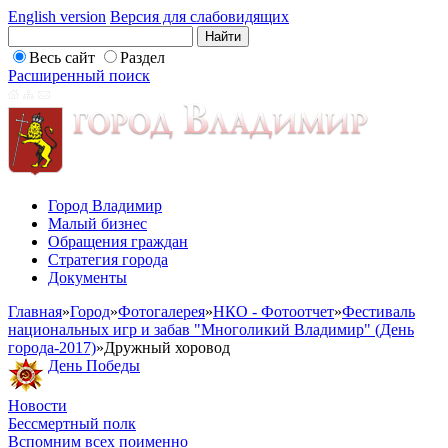
English version
Версия для слабовидящих
Весь сайт
Раздел
Расширенный поиск
Город Владимир
Малый бизнес
Обращения граждан
Стратегия города
Документы
Главная
»
Город
»
Фотогалерея
»
НКО - Фотоотчет
»
Фестиваль
национальных игр и забав "Многоликий Владимир" (День
города-2017)
»
Дружный хоровод
День Победы
Новости
Бессмертный полк
Вспомним всех поименно