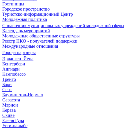
Гостиницы
Городское пространство
Туристско-информационный Центр
Молодежная политика
Справочник муниципальных учреждений молодежной сферы
Календарь мероприятий
Молодежные общественные структуры
Реестр НКО - получателей поддержки
Международные отношения
Города партнеры
Эрланген, Йена
Кентербери
Ангиари
Кампобассо
Тренто
Бари
Сент
Блумингтон-Нормал
Сарасота
Мэрион
Керава
Скиве
Еленя Гура
Усти-на-лабе