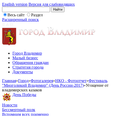
English version
Версия для слабовидящих
Весь сайт
Раздел
Расширенный поиск
Город Владимир
Малый бизнес
Обращения граждан
Стратегия города
Документы
Главная
»
Город
»
Фотогалерея
»
НКО - Фотоотчет
»
Фестиваль
"Многоликий Владимир" (День России-2017)
»
Угощение от
владимирских казаков
День Победы
Новости
Бессмертный полк
Вспомним всех поименно