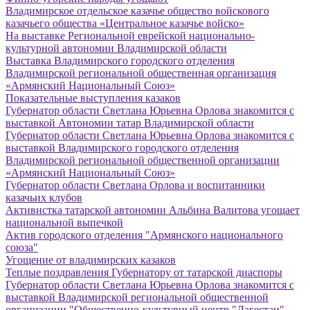
Владимирское отдельское казачье общество войскового
казачьего общества «Центральное казачье войско»
На выставке Региональной еврейской национально-
культурной автономии Владимирской области
Выставка Владимирского городского отделения
Владимирской региональной общественная организация
«Армянский Национальный Союз»
Показательные выступления казаков
Губернатор области Светлана Юрьевна Орлова знакомится с
выставкой Автономии татар Владимирской области
Губернатор области Светлана Юрьевна Орлова знакомится с
выставкой Владимирского городского отделения
Владимирской региональной общественной организации
«Армянский Национальный Союз»
Губернатор области Светлана Орлова и воспитанники
казачьих клубов
Активистка татарской автономии Альбина Валитова угощает
национальной выпечкой
Актив городского отделения "Армянского национального
союза"
Угощение от владимирских казаков
Теплые поздравления Губернатору от татарской диаспоры
Губернатор области Светлана Юрьевна Орлова знакомится с
выставкой Владимирской региональной общественной
организации "Общественно-культурный центр "Дагестан"