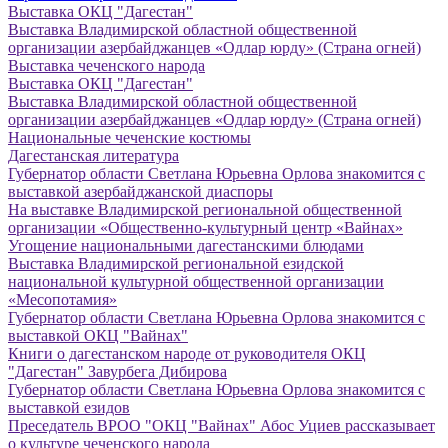
Выставка ОКЦ "Дагестан"
Выставка Владимирской областной общественной
организации азербайджанцев «Одлар юрду» (Страна огней)
Выставка чеченского народа
Выставка ОКЦ "Дагестан"
Выставка Владимирской областной общественной
организации азербайджанцев «Одлар юрду» (Страна огней)
Национальные чеченские костюмы
Дагестанская литература
Губернатор области Светлана Юрьевна Орлова знакомится с
выставкой азербайджанской диаспоры
На выставке Владимирской региональной общественной
организации «Общественно-культурный центр «Вайнах»
Угощение национальными дагестанскими блюдами
Выставка Владимирской региональной езидской
национальной культурной общественной организации
«Месопотамия»
Губернатор области Светлана Юрьевна Орлова знакомится с
выставкой ОКЦ "Вайнах"
Книги о дагестанском народе от руководителя ОКЦ
"Дагестан" Завурбега Дибирова
Губернатор области Светлана Юрьевна Орлова знакомится с
выставкой езидов
Преседатель ВРОО "ОКЦ "Вайнах" Абос Уциев рассказывает
о культуре чеченского народа