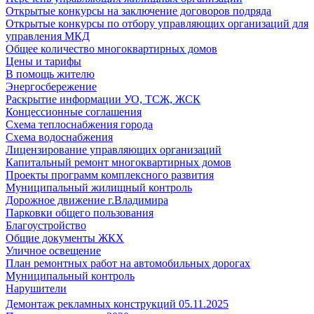
Открытые конкурсы на заключение договоров подряда
Открытые конкурсы по отбору управляющих организаций для
управления МКД
Общее количество многоквартирных домов
Цены и тарифы
В помощь жителю
Энергосбережение
Раскрытие информации УО, ТСЖ, ЖСК
Концессионные соглашения
Схема теплоснабжения города
Схема водоснабжения
Лицензирование управляющих организаций
Капитальный ремонт многоквартирных домов
Проекты программ комплексного развития
Муниципальный жилищный контроль
Дорожное движение г.Владимира
Парковки общего пользования
Благоустройство
Общие документы ЖКХ
Уличное освещение
План ремонтных работ на автомобильных дорогах
Муниципальный контроль
Нарушители
Демонтаж рекламных конструкций 05.11.2025