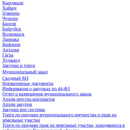
Кырджали
Хайкоу
Цзянинь
Чунцин
Баоцзи
Бобруйск
Волковыск
Ларнака
Вифлеем
Анталья
Гагра
Худжанд
Закупки и торги
Муниципальный заказ
Сводный МЗ
Нормативные документы
Информация о закупках по 44-ФЗ
Отчет о размещении муниципального заказа
Архив реестра контрактов
Архив закупок
Закупки вне системы
Торги по продаже муниципального имущества и прав на
земельные участки
Торги по продаже прав на земельные участки, находящиеся в