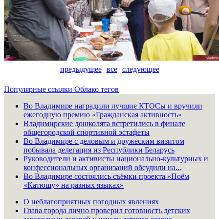
предыдущее
все
следующее
Популярные ссылки
Облако тегов
Во Владимире наградили лучшие КТОСы и вручили
ежегодную премию «Гражданская активность»
Владимирские дошколята встретились в финале
общегородской спортивной эстафеты
Во Владимире с деловым и дружеским визитом
побывала делегация из Республики Беларусь
Руководители и активисты национально-культурных и
конфессиональных организаций обсудили на...
Во Владимире состоялись съёмки проекта «Поём
«Катюшу» на разных языках»
О неблагоприятных погодных явлениях
Глава города лично проверил готовность детских