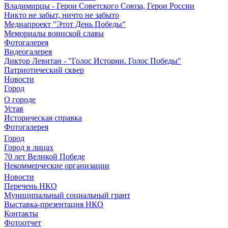
Владимирцы - Герои Советского Союза, Герои России
Никто не забыт, ничто не забыто
Медиапроект "Этот День Победы"
Мемориалы воинской славы
Фотогалерея
Видеогалерея
Диктор Левитан - "Голос Истории. Голос Победы"
Патриотический сквер
Новости
Город
О городе
Устав
Историческая справка
Фотогалерея
Город
Город в лицах
70 лет Великой Победе
Некоммерческие организации
Новости
Перечень НКО
Муниципальный социальный грант
Выставка-презентация НКО
Контакты
Фотоотчет