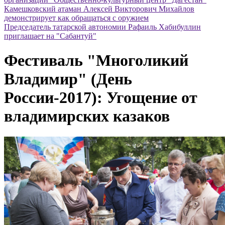
Камешковский атаман Алексей Викторович Михайлов
демонстрирует как обращаться с оружием
Председатель татарской автономии Рафаиль Хабибуллин
приглашает на "Сабантуй"
Фестиваль "Многоликий
Владимир" (День
России-2017): Угощение от
владимирских казаков