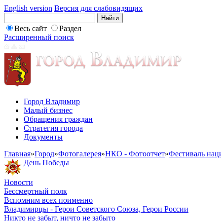
English version
Версия для слабовидящих
Весь сайт
Раздел
Расширенный поиск
Город Владимир
Малый бизнес
Обращения граждан
Стратегия города
Документы
Главная
»
Город
»
Фотогалерея
»
НКО - Фотоотчет
»
Фестиваль нац
День Победы
Новости
Бессмертный полк
Вспомним всех поименно
Владимирцы - Герои Советского Союза, Герои России
Никто не забыт, ничто не забыто