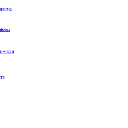
 найма
сферы
жимости
ств