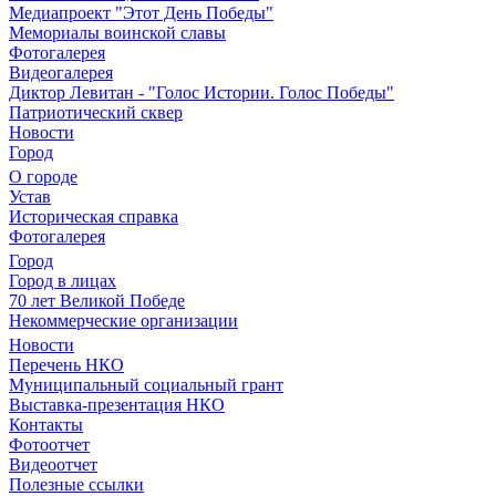
Медиапроект "Этот День Победы"
Мемориалы воинской славы
Фотогалерея
Видеогалерея
Диктор Левитан - "Голос Истории. Голос Победы"
Патриотический сквер
Новости
Город
О городе
Устав
Историческая справка
Фотогалерея
Город
Город в лицах
70 лет Великой Победе
Некоммерческие организации
Новости
Перечень НКО
Муниципальный социальный грант
Выставка-презентация НКО
Контакты
Фотоотчет
Видеоотчет
Полезные ссылки