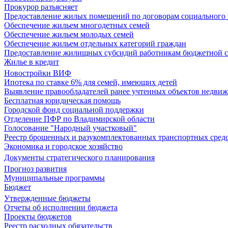
Прокурор разъясняет
Предоставление жилых помещений по договорам социального
Обеспечение жильем многодетных семей
Обеспечение жильем молодых семей
Обеспечение жильем отдельных категорий граждан
Предоставление жилищных субсидий работникам бюджетной 
Жилье в кредит
Новостройки ВИФ
Ипотека по ставке 6% для семей, имеющих детей
Выявление правообладателей ранее учтенных объектов недви
Бесплатная юридическая помощь
Городской фонд социальной поддержки
Отделение ПФР по Владимирской области
Голосование "Народный участковый"
Реестр брошенных и разукомплектованных транспортных сред
Экономика и городское хозяйство
Документы стратегического планирования
Прогноз развития
Муниципальные программы
Бюджет
Утвержденные бюджеты
Отчеты об исполнении бюджета
Проекты бюджетов
Реестр расходных обязательств