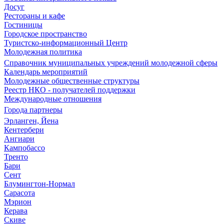
Досуг
Рестораны и кафе
Гостиницы
Городское пространство
Туристско-информационный Центр
Молодежная политика
Справочник муниципальных учреждений молодежной сферы
Календарь мероприятий
Молодежные общественные структуры
Реестр НКО - получателей поддержки
Международные отношения
Города партнеры
Эрланген, Йена
Кентербери
Ангиари
Кампобассо
Тренто
Бари
Сент
Блумингтон-Нормал
Сарасота
Мэрион
Керава
Скиве