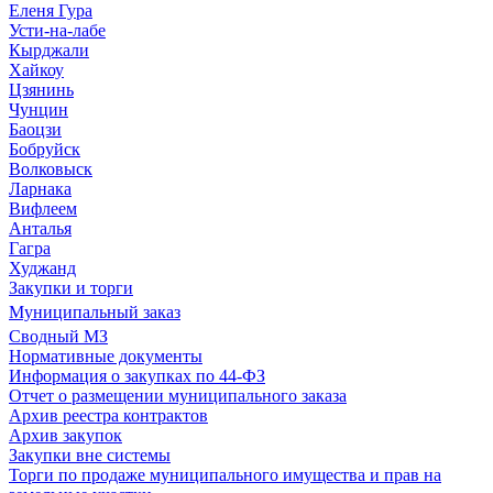
Еленя Гура
Усти-на-лабе
Кырджали
Хайкоу
Цзянинь
Чунцин
Баоцзи
Бобруйск
Волковыск
Ларнака
Вифлеем
Анталья
Гагра
Худжанд
Закупки и торги
Муниципальный заказ
Сводный МЗ
Нормативные документы
Информация о закупках по 44-ФЗ
Отчет о размещении муниципального заказа
Архив реестра контрактов
Архив закупок
Закупки вне системы
Торги по продаже муниципального имущества и прав на