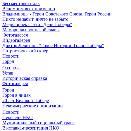
Бессмертный полк
Вспомним всех поименно
Владимирцы - Герои Советского Союза, Герои России
Никто не забыт, ничто не забыто
Медиапроект "Этот День Победы"
Мемориалы воинской славы
Фотогалерея
Видеогалерея
Диктор Левитан - "Голос Истории. Голос Победы"
Патриотический сквер
Новости
Город
О городе
Устав
Историческая справка
Фотогалерея
Город
Город в лицах
70 лет Великой Победе
Некоммерческие организации
Новости
Перечень НКО
Муниципальный социальный грант
Выставка-презентация НКО