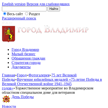
English version
Версия для слабовидящих
Весь сайт
Раздел
Расширенный поиск
Город Владимир
Малый бизнес
Обращения граждан
Стратегия города
Документы
Главная
»
Город
»
Фотогалерея
»
75 лет Великой
Победы
»
Вручение юбилейных медалей «75-летие Победы в
Великой Отечественной войне 1941–1945
годов»
»
Торжественное мероприятие во Владимирском
областном специальном доме для ветеранов
День Победы
Новости