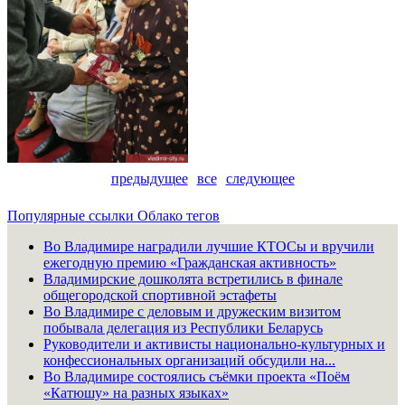
предыдущее
все
следующее
Популярные ссылки
Облако тегов
Во Владимире наградили лучшие КТОСы и вручили
ежегодную премию «Гражданская активность»
Владимирские дошколята встретились в финале
общегородской спортивной эстафеты
Во Владимире с деловым и дружеским визитом
побывала делегация из Республики Беларусь
Руководители и активисты национально-культурных и
конфессиональных организаций обсудили на...
Во Владимире состоялись съёмки проекта «Поём
«Катюшу» на разных языках»