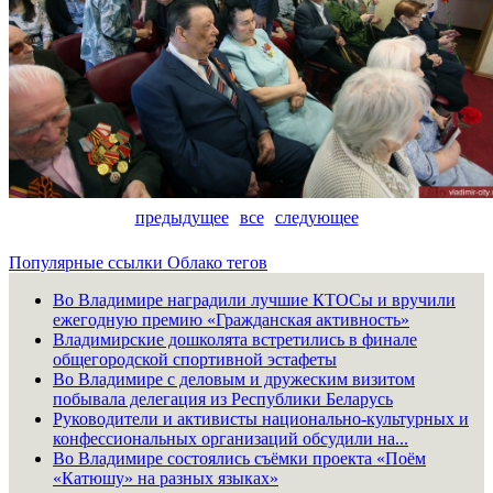
предыдущее
все
следующее
Популярные ссылки
Облако тегов
Во Владимире наградили лучшие КТОСы и вручили
ежегодную премию «Гражданская активность»
Владимирские дошколята встретились в финале
общегородской спортивной эстафеты
Во Владимире с деловым и дружеским визитом
побывала делегация из Республики Беларусь
Руководители и активисты национально-культурных и
конфессиональных организаций обсудили на...
Во Владимире состоялись съёмки проекта «Поём
«Катюшу» на разных языках»