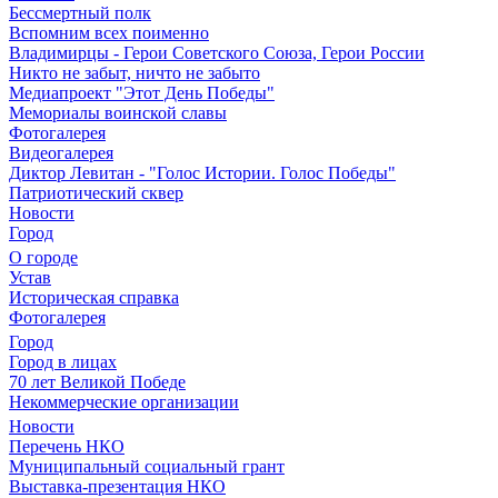
Бессмертный полк
Вспомним всех поименно
Владимирцы - Герои Советского Союза, Герои России
Никто не забыт, ничто не забыто
Медиапроект "Этот День Победы"
Мемориалы воинской славы
Фотогалерея
Видеогалерея
Диктор Левитан - "Голос Истории. Голос Победы"
Патриотический сквер
Новости
Город
О городе
Устав
Историческая справка
Фотогалерея
Город
Город в лицах
70 лет Великой Победе
Некоммерческие организации
Новости
Перечень НКО
Муниципальный социальный грант
Выставка-презентация НКО