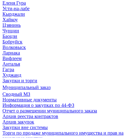
Еленя Гура
Усти-на-лабе
Кырджали
Хайкоу
Цзянинь
Чунцин
Баоцзи
Бобруйск
Волковыск
Ларнака
Вифлеем
Анталья
Гагра
Худжанд
Закупки и торги
Муниципальный заказ
Сводный МЗ
Нормативные документы
Информация о закупках по 44-ФЗ
Отчет о размещении муниципального заказа
Архив реестра контрактов
Архив закупок
Закупки вне системы
Торги по продаже муниципального имущества и прав на