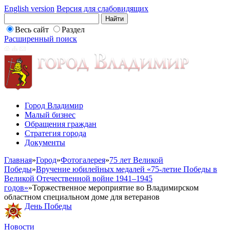
English version
Версия для слабовидящих
Весь сайт
Раздел
Расширенный поиск
Город Владимир
Малый бизнес
Обращения граждан
Стратегия города
Документы
Главная
»
Город
»
Фотогалерея
»
75 лет Великой
Победы
»
Вручение юбилейных медалей «75-летие Победы в
Великой Отечественной войне 1941–1945
годов»
»
Торжественное мероприятие во Владимирском
областном специальном доме для ветеранов
День Победы
Новости