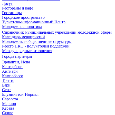
Досуг
Рестораны и кафе
Гостиницы
Городское пространство
Туристско-информационный Центр
Молодежная политика
Справочник муниципальных учреждений молодежной сферы
Календарь мероприятий
Молодежные общественные структуры
Реестр НКО - получателей поддержки
Международные отношения
Города партнеры
Эрланген, Йена
Кентербери
Ангиари
Кампобассо
Тренто
Бари
Сент
Блумингтон-Нормал
Сарасота
Мэрион
Керава
Скиве