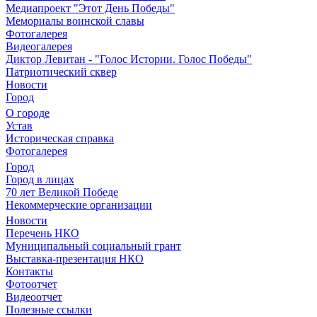
Медиапроект "Этот День Победы"
Мемориалы воинской славы
Фотогалерея
Видеогалерея
Диктор Левитан - "Голос Истории. Голос Победы"
Патриотический сквер
Новости
Город
О городе
Устав
Историческая справка
Фотогалерея
Город
Город в лицах
70 лет Великой Победе
Некоммерческие организации
Новости
Перечень НКО
Муниципальный социальный грант
Выставка-презентация НКО
Контакты
Фотоотчет
Видеоотчет
Полезные ссылки