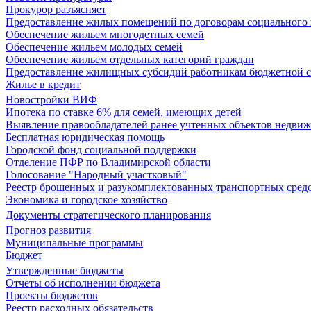
Прокурор разъясняет
Предоставление жилых помещений по договорам социального
Обеспечение жильем многодетных семей
Обеспечение жильем молодых семей
Обеспечение жильем отдельных категорий граждан
Предоставление жилищных субсидий работникам бюджетной 
Жилье в кредит
Новостройки ВИФ
Ипотека по ставке 6% для семей, имеющих детей
Выявление правообладателей ранее учтенных объектов недви
Бесплатная юридическая помощь
Городской фонд социальной поддержки
Отделение ПФР по Владимирской области
Голосование "Народный участковый"
Реестр брошенных и разукомплектованных транспортных сред
Экономика и городское хозяйство
Документы стратегического планирования
Прогноз развития
Муниципальные программы
Бюджет
Утвержденные бюджеты
Отчеты об исполнении бюджета
Проекты бюджетов
Реестр расходных обязательств