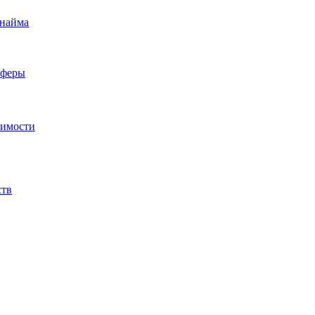
 найма
сферы
жимости
ств