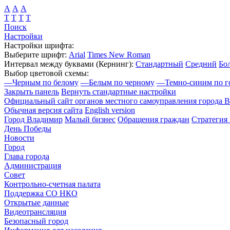
А
А
А
Т
Т
Т
Т
Поиск
Настройки
Настройки шрифта:
Выберите шрифт:
Arial
Times New Roman
Интервал между буквами
(Кернинг)
:
Стандартный
Средний
Бо
Выбор цветовой схемы:
—
Черным по белому
—
Белым по черному
—
Темно-синим по г
Закрыть панель
Вернуть стандартные настройки
Официальный сайт органов местного самоуправления города 
Обычная версия сайта
English version
Город Владимир
Малый бизнес
Обращения граждан
Стратегия 
День Победы
Новости
Город
Глава города
Администрация
Совет
Контрольно-счетная палата
Поддержка СО НКО
Открытые данные
Видеотрансляция
Безопасный город