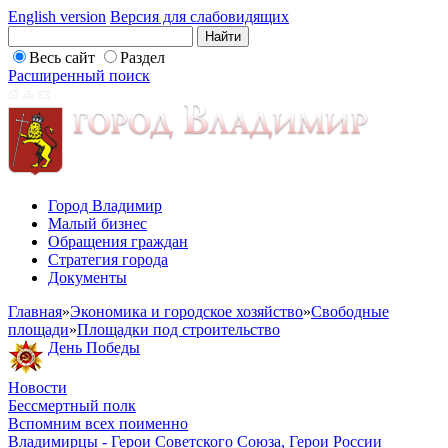
English version
Версия для слабовидящих
Весь сайт
Раздел
Расширенный поиск
Город Владимир
Малый бизнес
Обращения граждан
Стратегия города
Документы
Главная
»
Экономика и городское хозяйство
»
Свободные
площади
»
Площадки под строительство
День Победы
Новости
Бессмертный полк
Вспомним всех поименно
Владимирцы - Герои Советского Союза, Герои России