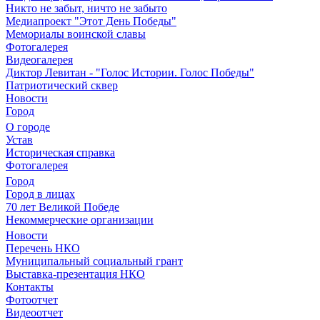
Никто не забыт, ничто не забыто
Медиапроект "Этот День Победы"
Мемориалы воинской славы
Фотогалерея
Видеогалерея
Диктор Левитан - "Голос Истории. Голос Победы"
Патриотический сквер
Новости
Город
О городе
Устав
Историческая справка
Фотогалерея
Город
Город в лицах
70 лет Великой Победе
Некоммерческие организации
Новости
Перечень НКО
Муниципальный социальный грант
Выставка-презентация НКО
Контакты
Фотоотчет
Видеоотчет