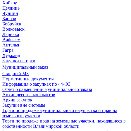
Хайкоу
Цзянинь
Чунцин
Баоцзи
Бобруйск
Волковыск
Ларнака
Вифлеем
Анталья
Гагра
Худжанд
Закупки и торги
Муниципальный заказ
Сводный МЗ
Нормативные документы
Информация о закупках по 44-ФЗ
Отчет о размещении муниципального заказа
Архив реестра контрактов
Архив закупок
Закупки вне системы
Торги по продаже муниципального имущества и прав на
земельные участки
Торги по продаже прав на земельные участки, находящиеся в
собственности Владимирской области