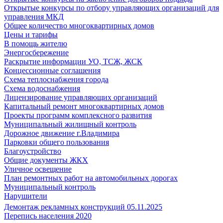
Открытые конкурсы по отбору управляющих организаций для
управления МКД
Общее количество многоквартирных домов
Цены и тарифы
В помощь жителю
Энергосбережение
Раскрытие информации УО, ТСЖ, ЖСК
Концессионные соглашения
Схема теплоснабжения города
Схема водоснабжения
Лицензирование управляющих организаций
Капитальный ремонт многоквартирных домов
Проекты программ комплексного развития
Муниципальный жилищный контроль
Дорожное движение г.Владимира
Парковки общего пользования
Благоустройство
Общие документы ЖКХ
Уличное освещение
План ремонтных работ на автомобильных дорогах
Муниципальный контроль
Нарушители
Демонтаж рекламных конструкций 05.11.2025
Перепись населения 2020