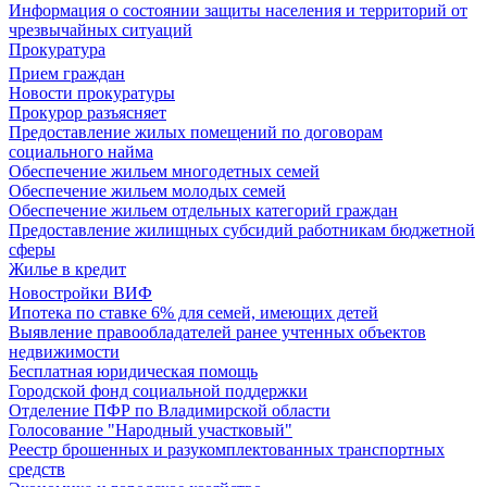
Информация о состоянии защиты населения и территорий от
чрезвычайных ситуаций
Прокуратура
Прием граждан
Новости прокуратуры
Прокурор разъясняет
Предоставление жилых помещений по договорам
социального найма
Обеспечение жильем многодетных семей
Обеспечение жильем молодых семей
Обеспечение жильем отдельных категорий граждан
Предоставление жилищных субсидий работникам бюджетной
сферы
Жилье в кредит
Новостройки ВИФ
Ипотека по ставке 6% для семей, имеющих детей
Выявление правообладателей ранее учтенных объектов
недвижимости
Бесплатная юридическая помощь
Городской фонд социальной поддержки
Отделение ПФР по Владимирской области
Голосование "Народный участковый"
Реестр брошенных и разукомплектованных транспортных
средств