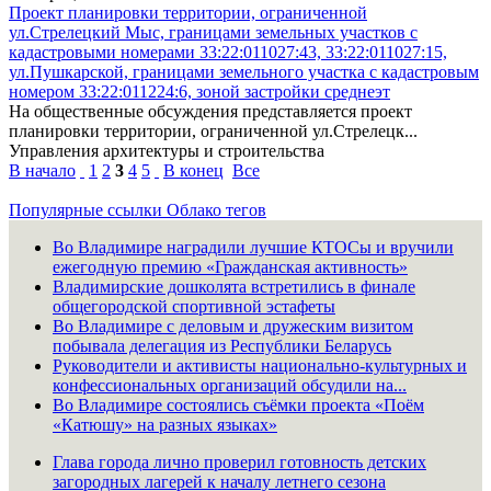
Проект планировки территории, ограниченной
ул.Стрелецкий Мыс, границами земельных участков с
кадастровыми номерами 33:22:011027:43, 33:22:011027:15,
ул.Пушкарской, границами земельного участка с кадастровым
номером 33:22:011224:6, зоной застройки среднеэт
На общественные обсуждения представляется проект
планировки территории, ограниченной ул.Стрелецк...
Управления архитектуры и строительства
В начало
1
2
3
4
5
В конец
Все
Популярные ссылки
Облако тегов
Во Владимире наградили лучшие КТОСы и вручили
ежегодную премию «Гражданская активность»
Владимирские дошколята встретились в финале
общегородской спортивной эстафеты
Во Владимире с деловым и дружеским визитом
побывала делегация из Республики Беларусь
Руководители и активисты национально-культурных и
конфессиональных организаций обсудили на...
Во Владимире состоялись съёмки проекта «Поём
«Катюшу» на разных языках»
Глава города лично проверил готовность детских
загородных лагерей к началу летнего сезона