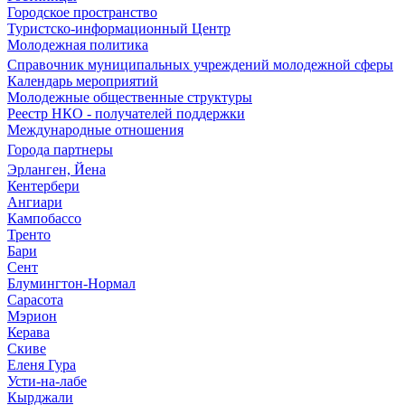
Городское пространство
Туристско-информационный Центр
Молодежная политика
Справочник муниципальных учреждений молодежной сферы
Календарь мероприятий
Молодежные общественные структуры
Реестр НКО - получателей поддержки
Международные отношения
Города партнеры
Эрланген, Йена
Кентербери
Ангиари
Кампобассо
Тренто
Бари
Сент
Блумингтон-Нормал
Сарасота
Мэрион
Керава
Скиве
Еленя Гура
Усти-на-лабе
Кырджали