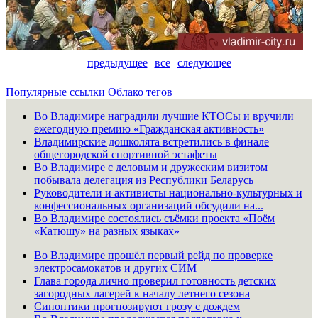
предыдущее
все
следующее
Популярные ссылки
Облако тегов
Во Владимире наградили лучшие КТОСы и вручили
ежегодную премию «Гражданская активность»
Владимирские дошколята встретились в финале
общегородской спортивной эстафеты
Во Владимире с деловым и дружеским визитом
побывала делегация из Республики Беларусь
Руководители и активисты национально-культурных и
конфессиональных организаций обсудили на...
Во Владимире состоялись съёмки проекта «Поём
«Катюшу» на разных языках»
Во Владимире прошёл первый рейд по проверке
электросамокатов и других СИМ
Глава города лично проверил готовность детских
загородных лагерей к началу летнего сезона
Синоптики прогнозируют грозу с дождем