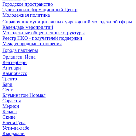
Городское пространство
Туристско-информационный Центр
Молодежная политика
Справочник муниципальных учреждений молодежной сферы
Календарь мероприятий
Молодежные общественные структуры
Реестр НКО - получателей поддержки
Международные отношения
Города партнеры
Эрланген, Йена
Кентербери
Ангиари
Кампобассо
Тренто
Бари
Сент
Блумингтон-Нормал
Сарасота
Мэрион
Керава
Скиве
Еленя Гура
Усти-на-лабе
Кырджали