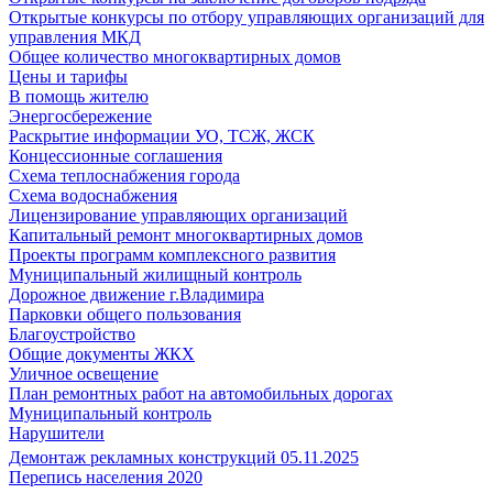
Открытые конкурсы по отбору управляющих организаций для
управления МКД
Общее количество многоквартирных домов
Цены и тарифы
В помощь жителю
Энергосбережение
Раскрытие информации УО, ТСЖ, ЖСК
Концессионные соглашения
Схема теплоснабжения города
Схема водоснабжения
Лицензирование управляющих организаций
Капитальный ремонт многоквартирных домов
Проекты программ комплексного развития
Муниципальный жилищный контроль
Дорожное движение г.Владимира
Парковки общего пользования
Благоустройство
Общие документы ЖКХ
Уличное освещение
План ремонтных работ на автомобильных дорогах
Муниципальный контроль
Нарушители
Демонтаж рекламных конструкций 05.11.2025
Перепись населения 2020