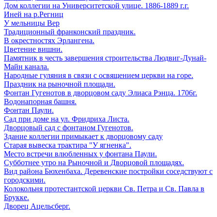
Дом коллегии на Университетской улице. 1886-1889 г.г.
Иней на р.Регниц
У мельницы Вер
Традиционный франконский праздник.
В окрестностях Эрлангена.
Цветение вишни.
Памятник в честь завершения строительства Людвиг-Дунай-
Майн канала.
Народные гуляния в связи с освящением церкви на горе.
Праздник на рыночной площади.
Фонтан Гугенотов в дворцовом саду Элиаса Рэнца. 1706г.
Водонапорная башня.
Фонтан Паули.
Сад при доме на ул. Фридриха Листа.
Дворцовый сад с фонтаном Гугенотов.
Здание коллегии примыкает к дворцовому саду
Старая вывеска трактира "У ягненка".
Место встречи влюбленных у фонтана Паули.
Субботнее утро на Рыночной и Дворцовой площадях.
Вид района Бюхенбаха. Деревенские постройки соседствуют с
городскими.
Колокольня протестантской церкви Св. Петра и Св. Павла в
Брукке.
Дворец Ацельсберг.