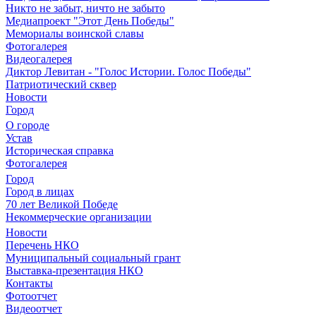
Никто не забыт, ничто не забыто
Медиапроект "Этот День Победы"
Мемориалы воинской славы
Фотогалерея
Видеогалерея
Диктор Левитан - "Голос Истории. Голос Победы"
Патриотический сквер
Новости
Город
О городе
Устав
Историческая справка
Фотогалерея
Город
Город в лицах
70 лет Великой Победе
Некоммерческие организации
Новости
Перечень НКО
Муниципальный социальный грант
Выставка-презентация НКО
Контакты
Фотоотчет
Видеоотчет