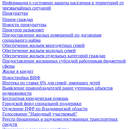
Информация о состоянии защиты населения и территорий от
чрезвычайных ситуаций
Прокуратура
Прием граждан
Новости прокуратуры
Прокурор разъясняет
Предоставление жилых помещений по договорам
социального найма
Обеспечение жильем многодетных семей
Обеспечение жильем молодых семей
Обеспечение жильем отдельных категорий граждан
Предоставление жилищных субсидий работникам бюджетной
сферы
Жилье в кредит
Новостройки ВИФ
Ипотека по ставке 6% для семей, имеющих детей
Выявление правообладателей ранее учтенных объектов
недвижимости
Бесплатная юридическая помощь
Городской фонд социальной поддержки
Отделение ПФР по Владимирской области
Голосование "Народный участковый"
Реестр брошенных и разукомплектованных транспортных
средств