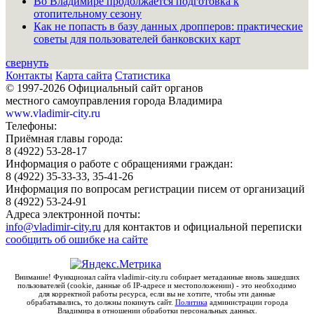
Во Владимире продолжается подготовка к
отопительному сезону
Как не попасть в базу данных дропперов: практические
советы для пользователей банковских карт
свернуть
Контакты
Карта сайта
Статистика
© 1997-2026 Официальный сайт органов
местного самоуправления города Владимира
www.vladimir-city.ru
Телефоны:
Приёмная главы города:
8 (4922) 53-28-17
Информация о работе с обращениями граждан:
8 (4922) 35-33-33, 35-41-26
Информация по вопросам регистрации писем от организаций
8 (4922) 53-24-91
Адреса электронной почты:
info@vladimir-city.ru
для контактов и официальной переписки
сообщить об ошибке на сайте
Внимание! Функционал сайта vladimir-city.ru собирает метаданные вновь зашедших
пользователей (cookie, данные об IP-адресе и местоположении) - это необходимо
для корректной работы ресурса, если вы не хотите, чтобы эти данные
обрабатывались, то должны покинуть сайт.
Политика
администрации города
Владимира в отношении обработки персональных данных.