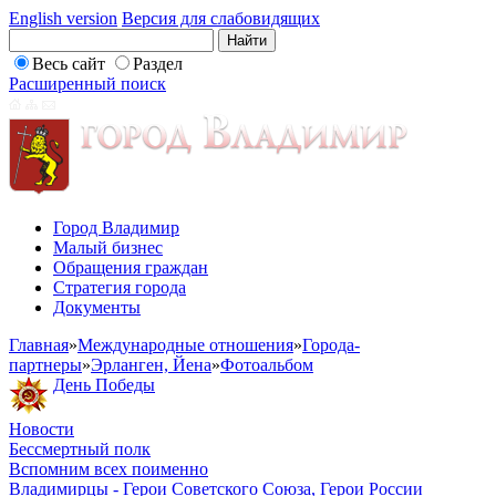
English version
Версия для слабовидящих
Весь сайт
Раздел
Расширенный поиск
Город Владимир
Малый бизнес
Обращения граждан
Стратегия города
Документы
Главная
»
Международные отношения
»
Города-
партнеры
»
Эрланген, Йена
»
Фотоальбом
День Победы
Новости
Бессмертный полк
Вспомним всех поименно
Владимирцы - Герои Советского Союза, Герои России