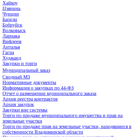
Хайкоу
Цзянинь
Чунцин
Баоцзи
Бобруйск
Волковыск
Ларнака
Вифлеем
Анталья
Гагра
Худжанд
Закупки и торги
Муниципальный заказ
Сводный МЗ
Нормативные документы
Информация о закупках по 44-ФЗ
Отчет о размещении муниципального заказа
Архив реестра контрактов
Архив закупок
Закупки вне системы
Торги по продаже муниципального имущества и прав на
земельные участки
Торги по продаже прав на земельные участки, находящиеся в
собственности Владимирской области