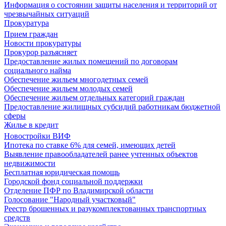
Информация о состоянии защиты населения и территорий от
чрезвычайных ситуаций
Прокуратура
Прием граждан
Новости прокуратуры
Прокурор разъясняет
Предоставление жилых помещений по договорам
социального найма
Обеспечение жильем многодетных семей
Обеспечение жильем молодых семей
Обеспечение жильем отдельных категорий граждан
Предоставление жилищных субсидий работникам бюджетной
сферы
Жилье в кредит
Новостройки ВИФ
Ипотека по ставке 6% для семей, имеющих детей
Выявление правообладателей ранее учтенных объектов
недвижимости
Бесплатная юридическая помощь
Городской фонд социальной поддержки
Отделение ПФР по Владимирской области
Голосование "Народный участковый"
Реестр брошенных и разукомплектованных транспортных
средств