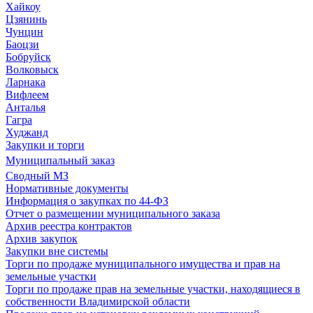
Хайкоу
Цзянинь
Чунцин
Баоцзи
Бобруйск
Волковыск
Ларнака
Вифлеем
Анталья
Гагра
Худжанд
Закупки и торги
Муниципальный заказ
Сводный МЗ
Нормативные документы
Информация о закупках по 44-ФЗ
Отчет о размещении муниципального заказа
Архив реестра контрактов
Архив закупок
Закупки вне системы
Торги по продаже муниципального имущества и прав на
земельные участки
Торги по продаже прав на земельные участки, находящиеся в
собственности Владимирской области