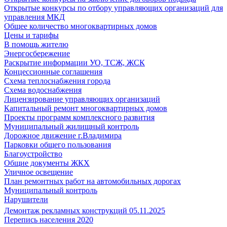
Открытые конкурсы по отбору управляющих организаций для
управления МКД
Общее количество многоквартирных домов
Цены и тарифы
В помощь жителю
Энергосбережение
Раскрытие информации УО, ТСЖ, ЖСК
Концессионные соглашения
Схема теплоснабжения города
Схема водоснабжения
Лицензирование управляющих организаций
Капитальный ремонт многоквартирных домов
Проекты программ комплексного развития
Муниципальный жилищный контроль
Дорожное движение г.Владимира
Парковки общего пользования
Благоустройство
Общие документы ЖКХ
Уличное освещение
План ремонтных работ на автомобильных дорогах
Муниципальный контроль
Нарушители
Демонтаж рекламных конструкций 05.11.2025
Перепись населения 2020