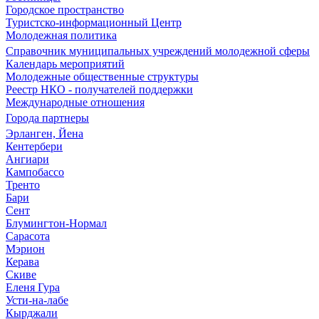
Городское пространство
Туристско-информационный Центр
Молодежная политика
Справочник муниципальных учреждений молодежной сферы
Календарь мероприятий
Молодежные общественные структуры
Реестр НКО - получателей поддержки
Международные отношения
Города партнеры
Эрланген, Йена
Кентербери
Ангиари
Кампобассо
Тренто
Бари
Сент
Блумингтон-Нормал
Сарасота
Мэрион
Керава
Скиве
Еленя Гура
Усти-на-лабе
Кырджали