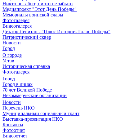
Никто не забыт, ничто не забыто
Медиапроект "Этот День Победы"
Мемориалы воинской славы
Фотогалерея
Видеогалерея
Диктор Левитан - "Голос Истории. Голос Победы"
Патриотический сквер
Новости
Город
О городе
Устав
Историческая справка
Фотогалерея
Город
Город в лицах
70 лет Великой Победе
Некоммерческие организации
Новости
Перечень НКО
Муниципальный социальный грант
Выставка-презентация НКО
Контакты
Фотоотчет
Видеоотчет