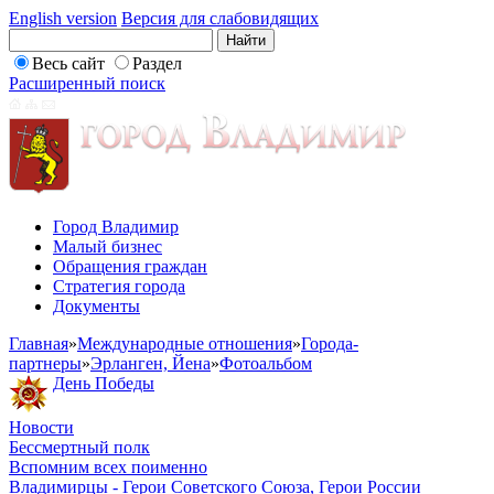
English version
Версия для слабовидящих
Весь сайт
Раздел
Расширенный поиск
Город Владимир
Малый бизнес
Обращения граждан
Стратегия города
Документы
Главная
»
Международные отношения
»
Города-
партнеры
»
Эрланген, Йена
»
Фотоальбом
День Победы
Новости
Бессмертный полк
Вспомним всех поименно
Владимирцы - Герои Советского Союза, Герои России