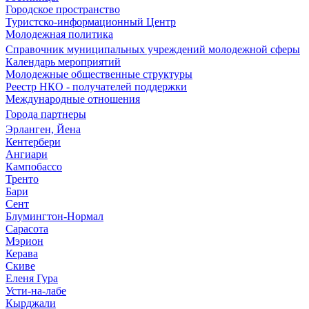
Городское пространство
Туристско-информационный Центр
Молодежная политика
Справочник муниципальных учреждений молодежной сферы
Календарь мероприятий
Молодежные общественные структуры
Реестр НКО - получателей поддержки
Международные отношения
Города партнеры
Эрланген, Йена
Кентербери
Ангиари
Кампобассо
Тренто
Бари
Сент
Блумингтон-Нормал
Сарасота
Мэрион
Керава
Скиве
Еленя Гура
Усти-на-лабе
Кырджали