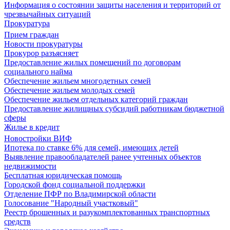
Информация о состоянии защиты населения и территорий от
чрезвычайных ситуаций
Прокуратура
Прием граждан
Новости прокуратуры
Прокурор разъясняет
Предоставление жилых помещений по договорам
социального найма
Обеспечение жильем многодетных семей
Обеспечение жильем молодых семей
Обеспечение жильем отдельных категорий граждан
Предоставление жилищных субсидий работникам бюджетной
сферы
Жилье в кредит
Новостройки ВИФ
Ипотека по ставке 6% для семей, имеющих детей
Выявление правообладателей ранее учтенных объектов
недвижимости
Бесплатная юридическая помощь
Городской фонд социальной поддержки
Отделение ПФР по Владимирской области
Голосование "Народный участковый"
Реестр брошенных и разукомплектованных транспортных
средств