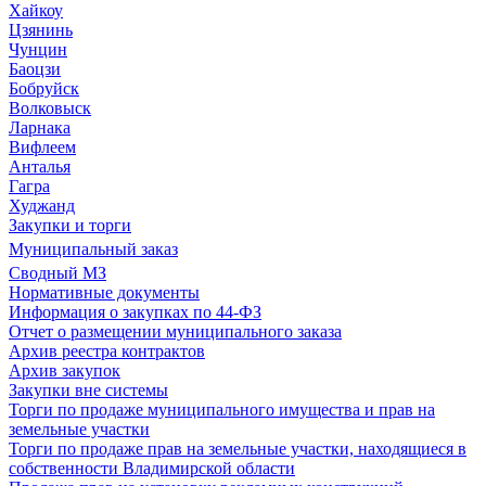
Хайкоу
Цзянинь
Чунцин
Баоцзи
Бобруйск
Волковыск
Ларнака
Вифлеем
Анталья
Гагра
Худжанд
Закупки и торги
Муниципальный заказ
Сводный МЗ
Нормативные документы
Информация о закупках по 44-ФЗ
Отчет о размещении муниципального заказа
Архив реестра контрактов
Архив закупок
Закупки вне системы
Торги по продаже муниципального имущества и прав на
земельные участки
Торги по продаже прав на земельные участки, находящиеся в
собственности Владимирской области