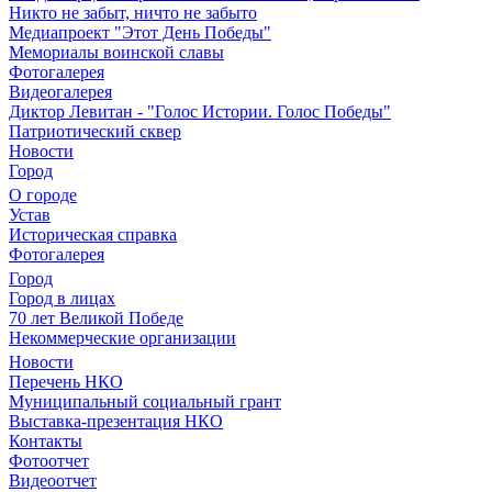
Никто не забыт, ничто не забыто
Медиапроект "Этот День Победы"
Мемориалы воинской славы
Фотогалерея
Видеогалерея
Диктор Левитан - "Голос Истории. Голос Победы"
Патриотический сквер
Новости
Город
О городе
Устав
Историческая справка
Фотогалерея
Город
Город в лицах
70 лет Великой Победе
Некоммерческие организации
Новости
Перечень НКО
Муниципальный социальный грант
Выставка-презентация НКО
Контакты
Фотоотчет
Видеоотчет