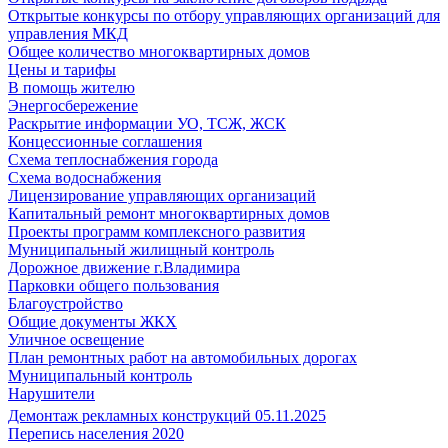
Открытые конкурсы по отбору управляющих организаций для
управления МКД
Общее количество многоквартирных домов
Цены и тарифы
В помощь жителю
Энергосбережение
Раскрытие информации УО, ТСЖ, ЖСК
Концессионные соглашения
Схема теплоснабжения города
Схема водоснабжения
Лицензирование управляющих организаций
Капитальный ремонт многоквартирных домов
Проекты программ комплексного развития
Муниципальный жилищный контроль
Дорожное движение г.Владимира
Парковки общего пользования
Благоустройство
Общие документы ЖКХ
Уличное освещение
План ремонтных работ на автомобильных дорогах
Муниципальный контроль
Нарушители
Демонтаж рекламных конструкций 05.11.2025
Перепись населения 2020