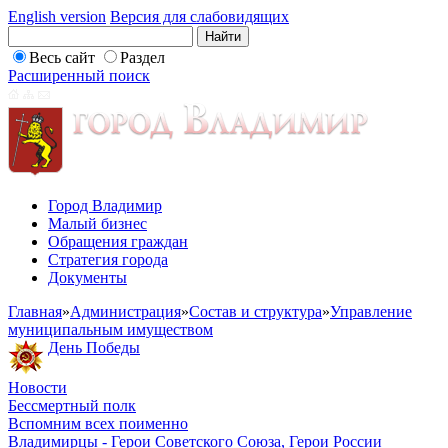
English version
Версия для слабовидящих
Весь сайт
Раздел
Расширенный поиск
Город Владимир
Малый бизнес
Обращения граждан
Стратегия города
Документы
Главная
»
Администрация
»
Состав и структура
»
Управление
муниципальным имуществом
День Победы
Новости
Бессмертный полк
Вспомним всех поименно
Владимирцы - Герои Советского Союза, Герои России