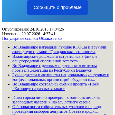
Сообщить о проблеме
Опубликовано: 24.10.2013 17:04:26
Изменено: 29.07.2026 14:37:41
Популярные ссылки
Облако тегов
Во Владимире наградили лучшие КТОСы и вручили
ежегодную премию «Гражданская активность»
Владимирские дошколята встретились в финале
общегородской спортивной эстафеты
Во Владимире с деловым и дружеским визитом
побывала делегация из Республики Беларусь
Руководители и активисты национально-культурных и
конфессиональных организаций обсудили на...
Во Владимире состоялись съёмки проекта «Поём
«Катюшу» на разных языках»
Глава города лично проверил готовность детских
загородных лагерей к началу летнего сезона
О безопасности избирательных участков в период
проведения выборов депутатов Совета народн...