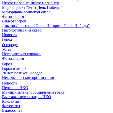
Никто не забыт, ничто не забыто
Медиапроект "Этот День Победы"
Мемориалы воинской славы
Фотогалерея
Видеогалерея
Диктор Левитан - "Голос Истории. Голос Победы"
Патриотический сквер
Новости
Город
О городе
Устав
Историческая справка
Фотогалерея
Город
Город в лицах
70 лет Великой Победе
Некоммерческие организации
Новости
Перечень НКО
Муниципальный социальный грант
Выставка-презентация НКО
Контакты
Фотоотчет
Видеоотчет