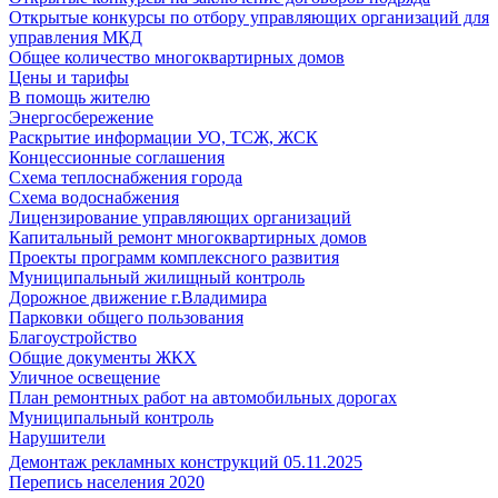
Открытые конкурсы по отбору управляющих организаций для
управления МКД
Общее количество многоквартирных домов
Цены и тарифы
В помощь жителю
Энергосбережение
Раскрытие информации УО, ТСЖ, ЖСК
Концессионные соглашения
Схема теплоснабжения города
Схема водоснабжения
Лицензирование управляющих организаций
Капитальный ремонт многоквартирных домов
Проекты программ комплексного развития
Муниципальный жилищный контроль
Дорожное движение г.Владимира
Парковки общего пользования
Благоустройство
Общие документы ЖКХ
Уличное освещение
План ремонтных работ на автомобильных дорогах
Муниципальный контроль
Нарушители
Демонтаж рекламных конструкций 05.11.2025
Перепись населения 2020