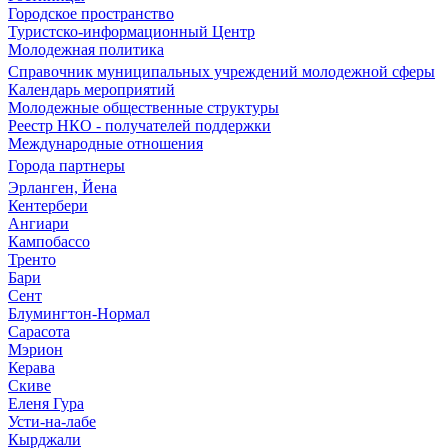
Городское пространство
Туристско-информационный Центр
Молодежная политика
Справочник муниципальных учреждений молодежной сферы
Календарь мероприятий
Молодежные общественные структуры
Реестр НКО - получателей поддержки
Международные отношения
Города партнеры
Эрланген, Йена
Кентербери
Ангиари
Кампобассо
Тренто
Бари
Сент
Блумингтон-Нормал
Сарасота
Мэрион
Керава
Скиве
Еленя Гура
Усти-на-лабе
Кырджали