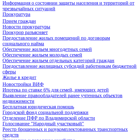
Информация о состоянии защиты населения и территорий от
чрезвычайных ситуаций
Прокуратура
Прием граждан
Новости прокуратуры
Прокурор разъясняет
Предоставление жилых помещений по договорам
социального найма
Обеспечение жильем многодетных семей
Обеспечение жильем молодых семей
Обеспечение жильем отдельных категорий граждан
Предоставление жилищных субсидий работникам бюджетной
сферы
Жилье в кредит
Новостройки ВИФ
Ипотека по ставке 6% для семей, имеющих детей
Выявление правообладателей ранее учтенных объектов
недвижимости
Бесплатная юридическая помощь
Городской фонд социальной поддержки
Отделение ПФР по Владимирской области
Голосование "Народный участковый"
Реестр брошенных и разукомплектованных транспортных
средств