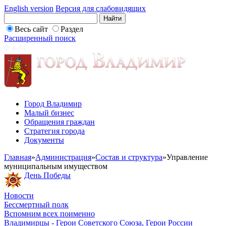
English version
Версия для слабовидящих
Весь сайт
Раздел
Расширенный поиск
Город Владимир
Малый бизнес
Обращения граждан
Стратегия города
Документы
Главная
»
Администрация
»
Состав и структура
»
Управление
муниципальным имуществом
День Победы
Новости
Бессмертный полк
Вспомним всех поименно
Владимирцы - Герои Советского Союза, Герои России