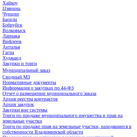
Хайкоу
Цзянинь
Чунцин
Баоцзи
Бобруйск
Волковыск
Ларнака
Вифлеем
Анталья
Гагра
Худжанд
Закупки и торги
Муниципальный заказ
Сводный МЗ
Нормативные документы
Информация о закупках по 44-ФЗ
Отчет о размещении муниципального заказа
Архив реестра контрактов
Архив закупок
Закупки вне системы
Торги по продаже муниципального имущества и прав на
земельные участки
Торги по продаже прав на земельные участки, находящиеся в
собственности Владимирской области