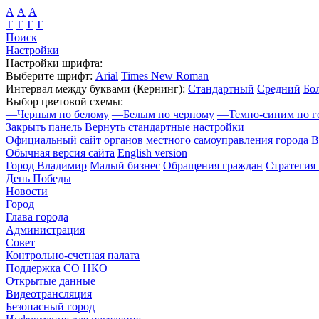
А
А
А
Т
Т
Т
Т
Поиск
Настройки
Настройки шрифта:
Выберите шрифт:
Arial
Times New Roman
Интервал между буквами
(Кернинг)
:
Стандартный
Средний
Бо
Выбор цветовой схемы:
—
Черным по белому
—
Белым по черному
—
Темно-синим по г
Закрыть панель
Вернуть стандартные настройки
Официальный сайт органов местного самоуправления города 
Обычная версия сайта
English version
Город Владимир
Малый бизнес
Обращения граждан
Стратегия 
День Победы
Новости
Город
Глава города
Администрация
Совет
Контрольно-счетная палата
Поддержка СО НКО
Открытые данные
Видеотрансляция
Безопасный город