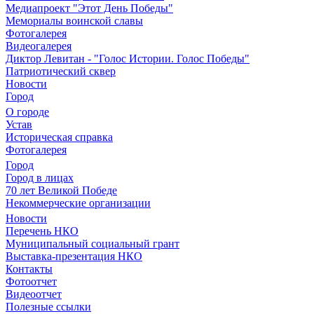
Медиапроект "Этот День Победы"
Мемориалы воинской славы
Фотогалерея
Видеогалерея
Диктор Левитан - "Голос Истории. Голос Победы"
Патриотический сквер
Новости
Город
О городе
Устав
Историческая справка
Фотогалерея
Город
Город в лицах
70 лет Великой Победе
Некоммерческие организации
Новости
Перечень НКО
Муниципальный социальный грант
Выставка-презентация НКО
Контакты
Фотоотчет
Видеоотчет
Полезные ссылки