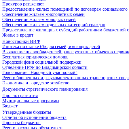
Прокурор разъясняет
Предоставление жилых помещений по договорам социального
Обеспечение жильем многодетных семей
Обеспечение жильем молодых семей
Обеспечение жильем отдельных категорий граждан
Предоставление жилищных субсидий работникам бюджетной 
Жилье в кредит
Новостройки ВИФ
Ипотека по ставке 6% для семей, имеющих детей
Выявление правообладателей ранее учтенных объектов недви
Бесплатная юридическая помощь
Городской фонд социальной поддержки
Отделение ПФР по Владимирской области
Голосование "Народный участковый"
Реестр брошенных и разукомплектованных транспортных сред
Экономика и городское хозяйство
Документы стратегического планирования
Прогноз развития
Муниципальные программы
Бюджет
Утвержденные бюджеты
Отчеты об исполнении бюджета
Проекты бюджетов
Реестр расходных обязательств