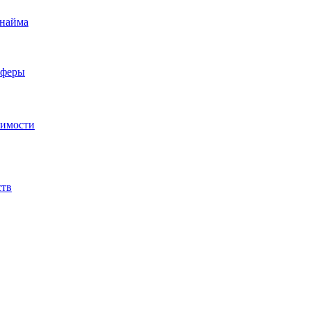
 найма
сферы
жимости
ств