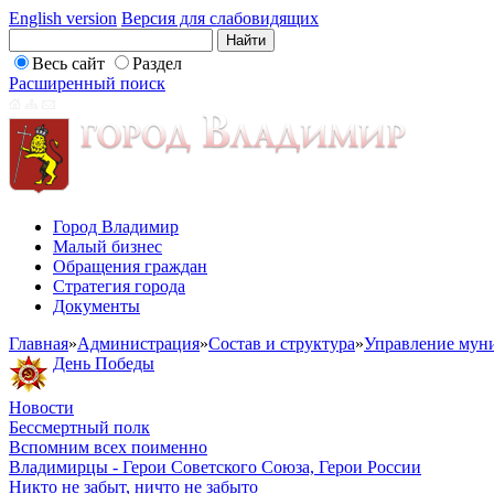
English version
Версия для слабовидящих
Весь сайт
Раздел
Расширенный поиск
Город Владимир
Малый бизнес
Обращения граждан
Стратегия города
Документы
Главная
»
Администрация
»
Состав и структура
»
Управление мун
День Победы
Новости
Бессмертный полк
Вспомним всех поименно
Владимирцы - Герои Советского Союза, Герои России
Никто не забыт, ничто не забыто